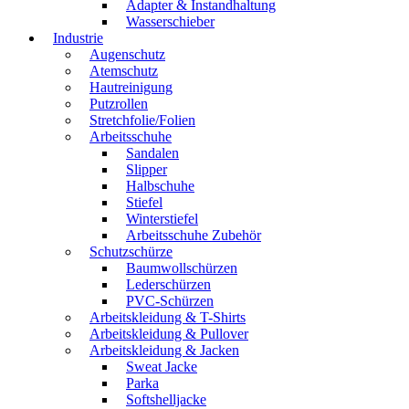
Adapter & Instandhaltung
Wasserschieber
Industrie
Augenschutz
Atemschutz
Hautreinigung
Putzrollen
Stretchfolie/Folien
Arbeitsschuhe
Sandalen
Slipper
Halbschuhe
Stiefel
Winterstiefel
Arbeitsschuhe Zubehör
Schutzschürze
Baumwollschürzen
Lederschürzen
PVC-Schürzen
Arbeitskleidung & T-Shirts
Arbeitskleidung & Pullover
Arbeitskleidung & Jacken
Sweat Jacke
Parka
Softshelljacke