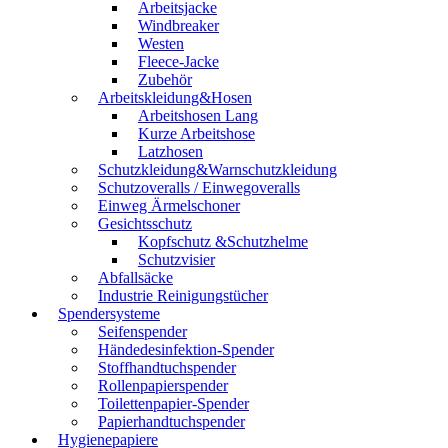
Arbeitsjacke
Windbreaker
Westen
Fleece-Jacke
Zubehör
Arbeitskleidung&Hosen
Arbeitshosen Lang
Kurze Arbeitshose
Latzhosen
Schutzkleidung&Warnschutzkleidung
Schutzoveralls / Einwegoveralls
Einweg Ärmelschoner
Gesichtsschutz
Kopfschutz &Schutzhelme
Schutzvisier
Abfallsäcke
Industrie Reinigungstücher
Spendersysteme
Seifenspender
Händedesinfektion-Spender
Stoffhandtuchspender
Rollenpapierspender
Toilettenpapier-Spender
Papierhandtuchspender
Hygienepapiere