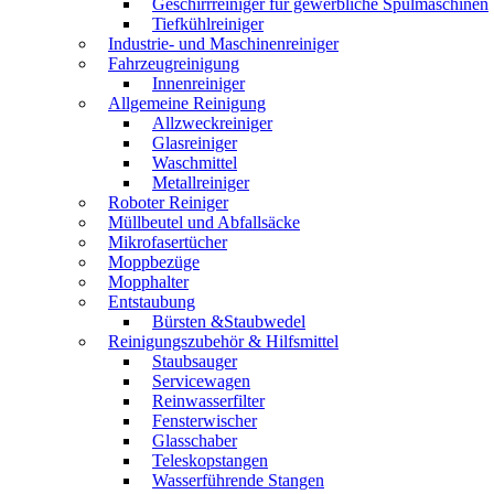
Geschirrreiniger für gewerbliche Spülmaschinen
Tiefkühlreiniger
Industrie- und Maschinenreiniger
Fahrzeugreinigung
Innenreiniger
Allgemeine Reinigung
Allzweckreiniger
Glasreiniger
Waschmittel
Metallreiniger
Roboter Reiniger
Müllbeutel und Abfallsäcke
Mikrofasertücher
Moppbezüge
Mopphalter
Entstaubung
Bürsten &Staubwedel
Reinigungszubehör & Hilfsmittel
Staubsauger
Servicewagen
Reinwasserfilter
Fensterwischer
Glasschaber
Teleskopstangen
Wasserführende Stangen