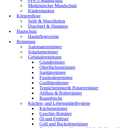
FFP-3 Mundschutz
Medizinischer Mundschutz
Kindermasken
Körperpflege
Seife & Waschlotion
Duschgel & Shampoo
Hautschutz
Hautpflegecreme
Reinigung
Automatenreiniger
Solariumreiniger
Gebäudereinigung
Grundreiniger
Oberflächenreiniger
Sanitärreiniger
Fussbodenreiniger
Graffitientferner
Teppichreiniger& Polsterreiniger
Abfluss & Rohrreiniger
Raumfrische
Küchen- und Lebensmittelhygiene
Küchenreiniger
Geschirr-Reiniger
Öl und Fettlöser
Grill und Backofenreiniger