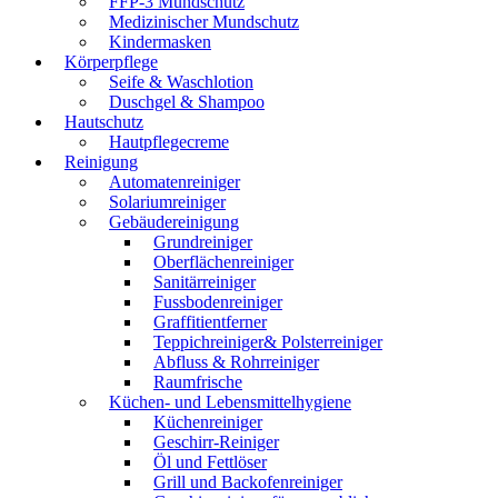
FFP-3 Mundschutz
Medizinischer Mundschutz
Kindermasken
Körperpflege
Seife & Waschlotion
Duschgel & Shampoo
Hautschutz
Hautpflegecreme
Reinigung
Automatenreiniger
Solariumreiniger
Gebäudereinigung
Grundreiniger
Oberflächenreiniger
Sanitärreiniger
Fussbodenreiniger
Graffitientferner
Teppichreiniger& Polsterreiniger
Abfluss & Rohrreiniger
Raumfrische
Küchen- und Lebensmittelhygiene
Küchenreiniger
Geschirr-Reiniger
Öl und Fettlöser
Grill und Backofenreiniger