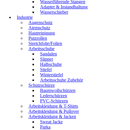
Wasserführende Stangen
Adapter & Instandhaltung
Wasserschieber
Industrie
Augenschutz
Atemschutz
Hautreinigung
Putzrollen
Stretchfolie/Folien
Arbeitsschuhe
Sandalen
Slipper
Halbschuhe
Stiefel
Winterstiefel
Arbeitsschuhe Zubehör
Schutzschürze
Baumwollschürzen
Lederschürzen
PVC-Schürzen
Arbeitskleidung & T-Shirts
Arbeitskleidung & Pullover
Arbeitskleidung & Jacken
Sweat Jacke
Parka