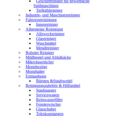
Geschirrreiniger für gewerbliche
Spülmaschinen
Tiefkühlreiniger
Industrie- und Maschinenreiniger
Fahrzeugreinigung
Innenreiniger
Allgemeine Reinigung
Allzweckreiniger
Glasreiniger
Waschmittel
Metallreiniger
Roboter Reiniger
Müllbeutel und Abfallsäcke
Mikrofasertücher
Moppbezüge
Mopphalter
Entstaubung
Bürsten &Staubwedel
Reinigungszubehör & Hilfsmittel
Staubsauger
Servicewagen
Reinwasserfilter
Fensterwischer
Glasschaber
Teleskopstangen