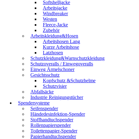
Softshelljacke
Arbeitsjacke
Windbreaker
Westen
Fleece-Jacke
Zubehör
Arbeitskleidung&Hosen
Arbeitshosen Lang
Kurze Arbeitshose
Latzhosen
Schutzkleidung&Warnschutzkleidung
Schutzoveralls / Einwegoveralls
Einweg Ärmelschoner
Gesichtsschutz
Kopfschutz &Schutzhelme
Schutzvisier
Abfallsäcke
Industrie Reinigungstücher
Spendersysteme
Seifenspender
Händedesinfektion-Spender
Stoffhandtuchspender
Rollenpapierspender
Toilettenpapier-Spender
Papierhandtuchspender