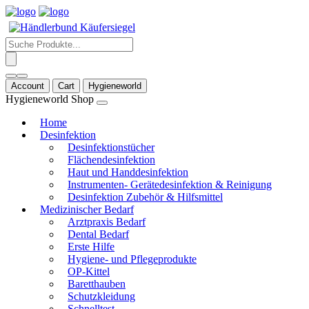
Products
search
Account
Cart
Hygieneworld
Hygieneworld Shop
Home
Desinfektion
Desinfektionstücher
Flächendesinfektion
Haut und Handdesinfektion
Instrumenten- Gerätedesinfektion & Reinigung
Desinfektion Zubehör & Hilfsmittel
Medizinischer Bedarf
Arztpraxis Bedarf
Dental Bedarf
Erste Hilfe
Hygiene- und Pflegeprodukte
OP-Kittel
Baretthauben
Schutzkleidung
Schnelltest