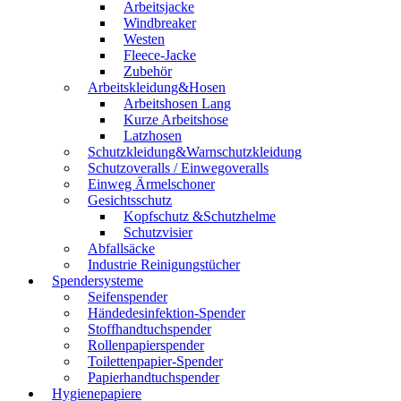
Arbeitsjacke
Windbreaker
Westen
Fleece-Jacke
Zubehör
Arbeitskleidung&Hosen
Arbeitshosen Lang
Kurze Arbeitshose
Latzhosen
Schutzkleidung&Warnschutzkleidung
Schutzoveralls / Einwegoveralls
Einweg Ärmelschoner
Gesichtsschutz
Kopfschutz &Schutzhelme
Schutzvisier
Abfallsäcke
Industrie Reinigungstücher
Spendersysteme
Seifenspender
Händedesinfektion-Spender
Stoffhandtuchspender
Rollenpapierspender
Toilettenpapier-Spender
Papierhandtuchspender
Hygienepapiere