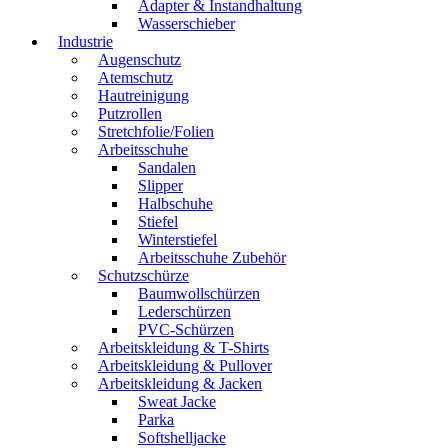
Adapter & Instandhaltung
Wasserschieber
Industrie
Augenschutz
Atemschutz
Hautreinigung
Putzrollen
Stretchfolie/Folien
Arbeitsschuhe
Sandalen
Slipper
Halbschuhe
Stiefel
Winterstiefel
Arbeitsschuhe Zubehör
Schutzschürze
Baumwollschürzen
Lederschürzen
PVC-Schürzen
Arbeitskleidung & T-Shirts
Arbeitskleidung & Pullover
Arbeitskleidung & Jacken
Sweat Jacke
Parka
Softshelljacke