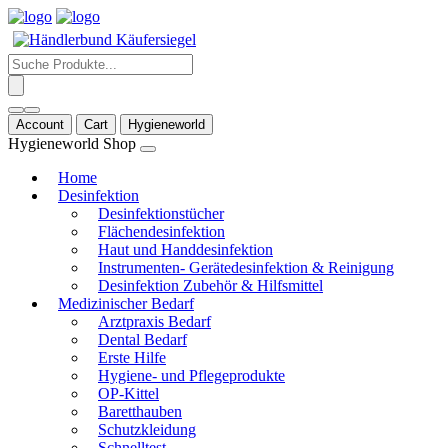
Products
search
Account
Cart
Hygieneworld
Hygieneworld Shop
Home
Desinfektion
Desinfektionstücher
Flächendesinfektion
Haut und Handdesinfektion
Instrumenten- Gerätedesinfektion & Reinigung
Desinfektion Zubehör & Hilfsmittel
Medizinischer Bedarf
Arztpraxis Bedarf
Dental Bedarf
Erste Hilfe
Hygiene- und Pflegeprodukte
OP-Kittel
Baretthauben
Schutzkleidung
Schnelltest