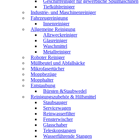
Geschirrreiniger für gewerbliche Spülmaschinen
Tiefkühlreiniger
Industrie- und Maschinenreiniger
Fahrzeugreinigung
Innenreiniger
Allgemeine Reinigung
Allzweckreiniger
Glasreiniger
Waschmittel
Metallreiniger
Roboter Reiniger
Müllbeutel und Abfallsäcke
Mikrofasertücher
Moppbezüge
Mopphalter
Entstaubung
Bürsten &Staubwedel
Reinigungszubehör & Hilfsmittel
Staubsauger
Servicewagen
Reinwasserfilter
Fensterwischer
Glasschaber
Teleskopstangen
Wasserführende Stangen