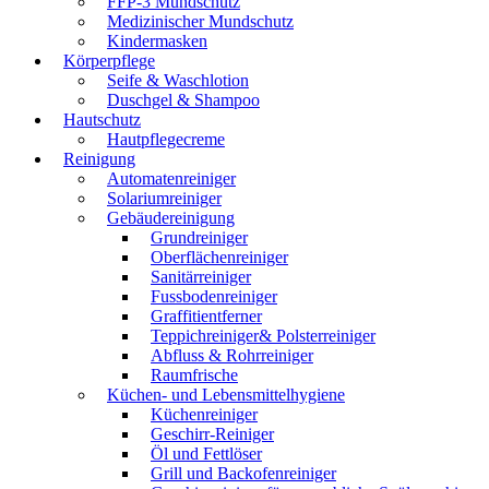
FFP-3 Mundschutz
Medizinischer Mundschutz
Kindermasken
Körperpflege
Seife & Waschlotion
Duschgel & Shampoo
Hautschutz
Hautpflegecreme
Reinigung
Automatenreiniger
Solariumreiniger
Gebäudereinigung
Grundreiniger
Oberflächenreiniger
Sanitärreiniger
Fussbodenreiniger
Graffitientferner
Teppichreiniger& Polsterreiniger
Abfluss & Rohrreiniger
Raumfrische
Küchen- und Lebensmittelhygiene
Küchenreiniger
Geschirr-Reiniger
Öl und Fettlöser
Grill und Backofenreiniger