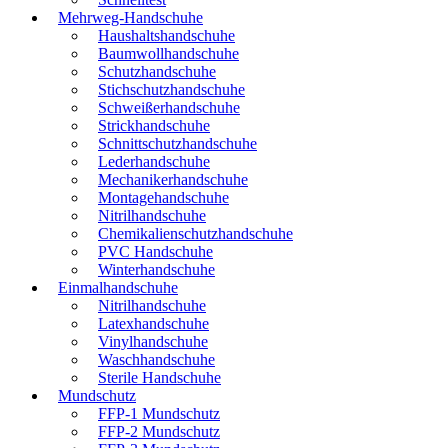
Mehrweg-Handschuhe
Haushaltshandschuhe
Baumwollhandschuhe
Schutzhandschuhe
Stichschutzhandschuhe
Schweißerhandschuhe
Strickhandschuhe
Schnittschutzhandschuhe
Lederhandschuhe
Mechanikerhandschuhe
Montagehandschuhe
Nitrilhandschuhe
Chemikalienschutzhandschuhe
PVC Handschuhe
Winterhandschuhe
Einmalhandschuhe
Nitrilhandschuhe
Latexhandschuhe
Vinylhandschuhe
Waschhandschuhe
Sterile Handschuhe
Mundschutz
FFP-1 Mundschutz
FFP-2 Mundschutz