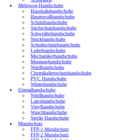
Mehrweg-Handschuhe
Haushaltshandschuhe
Baumwollhandschuhe
Schutzhandschuhe
Stichschutzhandschuhe
Schweißerhandschuhe
Strickhandschuhe
Schnittschutzhandschuhe
Lederhandschuhe
Mechanikerhandschuhe
Montagehandschuhe
Nitrilhandschuhe
Chemikalienschutzhandschuhe
PVC Handschuhe
Winterhandschuhe
Einmalhandschuhe
Nitrilhandschuhe
Latexhandschuhe
Vinylhandschuhe
Waschhandschuhe
Sterile Handschuhe
Mundschutz
FFP-1 Mundschutz
FFP-2 Mundschutz