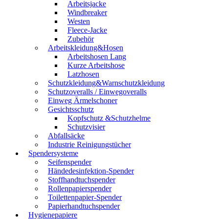
Arbeitsjacke
Windbreaker
Westen
Fleece-Jacke
Zubehör
Arbeitskleidung&Hosen
Arbeitshosen Lang
Kurze Arbeitshose
Latzhosen
Schutzkleidung&Warnschutzkleidung
Schutzoveralls / Einwegoveralls
Einweg Ärmelschoner
Gesichtsschutz
Kopfschutz &Schutzhelme
Schutzvisier
Abfallsäcke
Industrie Reinigungstücher
Spendersysteme
Seifenspender
Händedesinfektion-Spender
Stoffhandtuchspender
Rollenpapierspender
Toilettenpapier-Spender
Papierhandtuchspender
Hygienepapiere