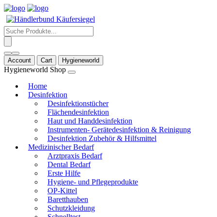
Products
search
Account
Cart
Hygieneworld
Hygieneworld Shop
Home
Desinfektion
Desinfektionstücher
Flächendesinfektion
Haut und Handdesinfektion
Instrumenten- Gerätedesinfektion & Reinigung
Desinfektion Zubehör & Hilfsmittel
Medizinischer Bedarf
Arztpraxis Bedarf
Dental Bedarf
Erste Hilfe
Hygiene- und Pflegeprodukte
OP-Kittel
Baretthauben
Schutzkleidung
Schnelltest