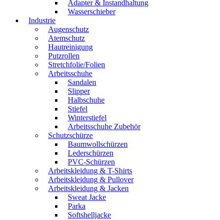
Adapter & Instandhaltung
Wasserschieber
Industrie
Augenschutz
Atemschutz
Hautreinigung
Putzrollen
Stretchfolie/Folien
Arbeitsschuhe
Sandalen
Slipper
Halbschuhe
Stiefel
Winterstiefel
Arbeitsschuhe Zubehör
Schutzschürze
Baumwollschürzen
Lederschürzen
PVC-Schürzen
Arbeitskleidung & T-Shirts
Arbeitskleidung & Pullover
Arbeitskleidung & Jacken
Sweat Jacke
Parka
Softshelljacke