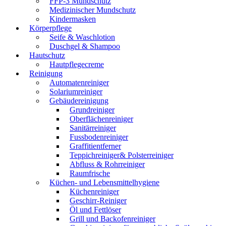
FFP-3 Mundschutz
Medizinischer Mundschutz
Kindermasken
Körperpflege
Seife & Waschlotion
Duschgel & Shampoo
Hautschutz
Hautpflegecreme
Reinigung
Automatenreiniger
Solariumreiniger
Gebäudereinigung
Grundreiniger
Oberflächenreiniger
Sanitärreiniger
Fussbodenreiniger
Graffitientferner
Teppichreiniger& Polsterreiniger
Abfluss & Rohrreiniger
Raumfrische
Küchen- und Lebensmittelhygiene
Küchenreiniger
Geschirr-Reiniger
Öl und Fettlöser
Grill und Backofenreiniger