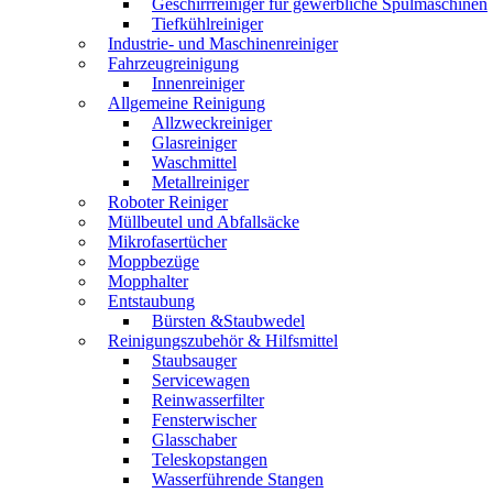
Geschirrreiniger für gewerbliche Spülmaschinen
Tiefkühlreiniger
Industrie- und Maschinenreiniger
Fahrzeugreinigung
Innenreiniger
Allgemeine Reinigung
Allzweckreiniger
Glasreiniger
Waschmittel
Metallreiniger
Roboter Reiniger
Müllbeutel und Abfallsäcke
Mikrofasertücher
Moppbezüge
Mopphalter
Entstaubung
Bürsten &Staubwedel
Reinigungszubehör & Hilfsmittel
Staubsauger
Servicewagen
Reinwasserfilter
Fensterwischer
Glasschaber
Teleskopstangen
Wasserführende Stangen