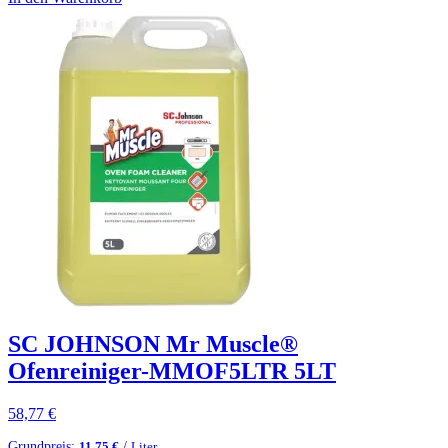
SC JOHNSON Mr Muscle®
Ofenreiniger-MMOF5LTR 5LT
58,77
€
Grundpreis:
/
11,75
€
Liter