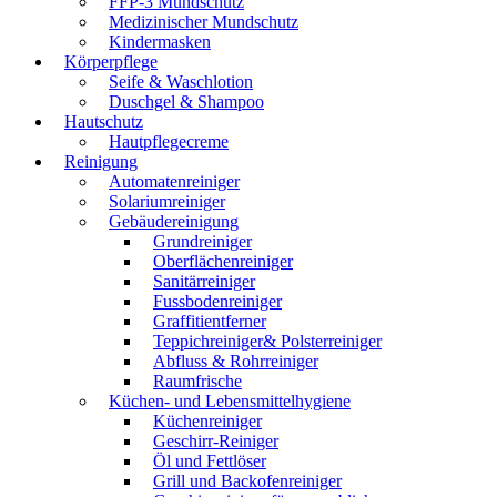
FFP-3 Mundschutz
Medizinischer Mundschutz
Kindermasken
Körperpflege
Seife & Waschlotion
Duschgel & Shampoo
Hautschutz
Hautpflegecreme
Reinigung
Automatenreiniger
Solariumreiniger
Gebäudereinigung
Grundreiniger
Oberflächenreiniger
Sanitärreiniger
Fussbodenreiniger
Graffitientferner
Teppichreiniger& Polsterreiniger
Abfluss & Rohrreiniger
Raumfrische
Küchen- und Lebensmittelhygiene
Küchenreiniger
Geschirr-Reiniger
Öl und Fettlöser
Grill und Backofenreiniger