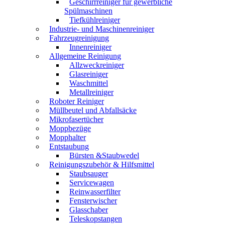
Geschirrreiniger für gewerbliche
Spülmaschinen
Tiefkühlreiniger
Industrie- und Maschinenreiniger
Fahrzeugreinigung
Innenreiniger
Allgemeine Reinigung
Allzweckreiniger
Glasreiniger
Waschmittel
Metallreiniger
Roboter Reiniger
Müllbeutel und Abfallsäcke
Mikrofasertücher
Moppbezüge
Mopphalter
Entstaubung
Bürsten &Staubwedel
Reinigungszubehör & Hilfsmittel
Staubsauger
Servicewagen
Reinwasserfilter
Fensterwischer
Glasschaber
Teleskopstangen