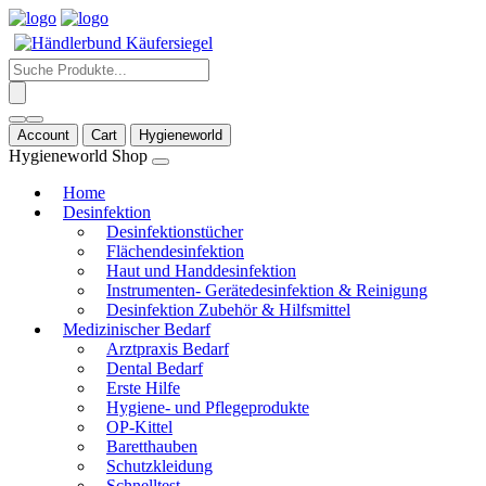
Products
search
Account
Cart
Hygieneworld
Hygieneworld Shop
Home
Desinfektion
Desinfektionstücher
Flächendesinfektion
Haut und Handdesinfektion
Instrumenten- Gerätedesinfektion & Reinigung
Desinfektion Zubehör & Hilfsmittel
Medizinischer Bedarf
Arztpraxis Bedarf
Dental Bedarf
Erste Hilfe
Hygiene- und Pflegeprodukte
OP-Kittel
Baretthauben
Schutzkleidung
Schnelltest