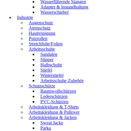
Wasserführende Stangen
Adapter & Instandhaltung
Wasserschieber
Industrie
Augenschutz
Atemschutz
Hautreinigung
Putzrollen
Stretchfolie/Folien
Arbeitsschuhe
Sandalen
Slipper
Halbschuhe
Stiefel
Winterstiefel
Arbeitsschuhe Zubehör
Schutzschürze
Baumwollschürzen
Lederschürzen
PVC-Schürzen
Arbeitskleidung & T-Shirts
Arbeitskleidung & Pullover
Arbeitskleidung & Jacken
Sweat Jacke
Parka