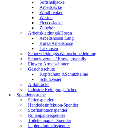
Softshelljacke
Arbeitsjacke
Windbreaker
Westen
Fleece-Jacke
Zubehör
Arbeitskleidung&Hosen
Arbeitshosen Lang
Kurze Arbeitshose
Latzhosen
Schutzkleidung&Warnschutzkleidung
Schutzoveralls / Einwegoveralls
Einweg Ärmelschoner
Gesichtsschutz
Kopfschutz &Schutzhelme
Schutzvisier
Abfallsäcke
Industrie Reinigungstücher
Spendersysteme
Seifenspender
Händedesinfektion-Spender
Stoffhandtuchspender
Rollenpapierspender
Toilettenpapier-Spender
Papierhandtuchspender