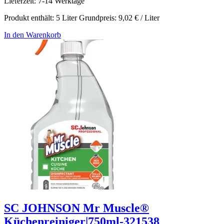
Lieferzeit:
7-14 Werktage
Produkt enthält: 5
Liter
Grundpreis:
9,02
€
/
Liter
In den Warenkorb
SC JOHNSON Mr Muscle®
Küchenreiniger|750ml-321538