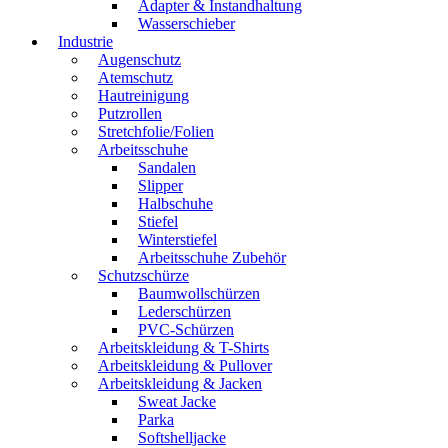
Adapter & Instandhaltung
Wasserschieber
Industrie
Augenschutz
Atemschutz
Hautreinigung
Putzrollen
Stretchfolie/Folien
Arbeitsschuhe
Sandalen
Slipper
Halbschuhe
Stiefel
Winterstiefel
Arbeitsschuhe Zubehör
Schutzschürze
Baumwollschürzen
Lederschürzen
PVC-Schürzen
Arbeitskleidung & T-Shirts
Arbeitskleidung & Pullover
Arbeitskleidung & Jacken
Sweat Jacke
Parka
Softshelljacke