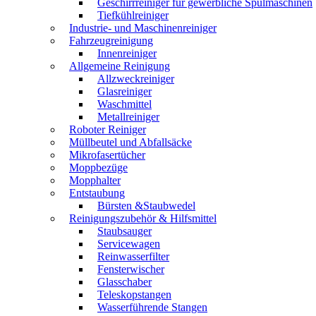
Geschirrreiniger für gewerbliche Spülmaschinen
Tiefkühlreiniger
Industrie- und Maschinenreiniger
Fahrzeugreinigung
Innenreiniger
Allgemeine Reinigung
Allzweckreiniger
Glasreiniger
Waschmittel
Metallreiniger
Roboter Reiniger
Müllbeutel und Abfallsäcke
Mikrofasertücher
Moppbezüge
Mopphalter
Entstaubung
Bürsten &Staubwedel
Reinigungszubehör & Hilfsmittel
Staubsauger
Servicewagen
Reinwasserfilter
Fensterwischer
Glasschaber
Teleskopstangen
Wasserführende Stangen