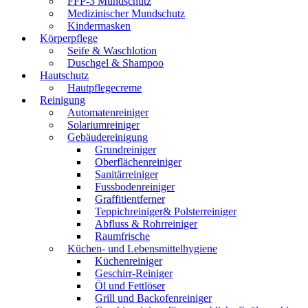
FFP-3 Mundschutz
Medizinischer Mundschutz
Kindermasken
Körperpflege
Seife & Waschlotion
Duschgel & Shampoo
Hautschutz
Hautpflegecreme
Reinigung
Automatenreiniger
Solariumreiniger
Gebäudereinigung
Grundreiniger
Oberflächenreiniger
Sanitärreiniger
Fussbodenreiniger
Graffitientferner
Teppichreiniger& Polsterreiniger
Abfluss & Rohrreiniger
Raumfrische
Küchen- und Lebensmittelhygiene
Küchenreiniger
Geschirr-Reiniger
Öl und Fettlöser
Grill und Backofenreiniger