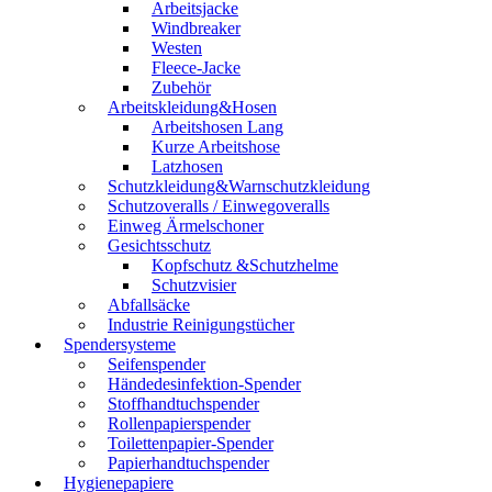
Arbeitsjacke
Windbreaker
Westen
Fleece-Jacke
Zubehör
Arbeitskleidung&Hosen
Arbeitshosen Lang
Kurze Arbeitshose
Latzhosen
Schutzkleidung&Warnschutzkleidung
Schutzoveralls / Einwegoveralls
Einweg Ärmelschoner
Gesichtsschutz
Kopfschutz &Schutzhelme
Schutzvisier
Abfallsäcke
Industrie Reinigungstücher
Spendersysteme
Seifenspender
Händedesinfektion-Spender
Stoffhandtuchspender
Rollenpapierspender
Toilettenpapier-Spender
Papierhandtuchspender
Hygienepapiere