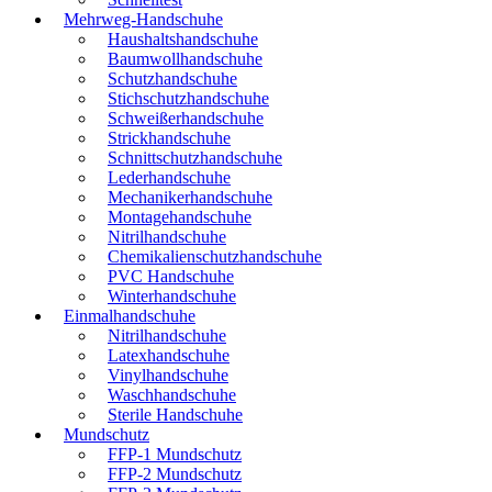
Mehrweg-Handschuhe
Haushaltshandschuhe
Baumwollhandschuhe
Schutzhandschuhe
Stichschutzhandschuhe
Schweißerhandschuhe
Strickhandschuhe
Schnittschutzhandschuhe
Lederhandschuhe
Mechanikerhandschuhe
Montagehandschuhe
Nitrilhandschuhe
Chemikalienschutzhandschuhe
PVC Handschuhe
Winterhandschuhe
Einmalhandschuhe
Nitrilhandschuhe
Latexhandschuhe
Vinylhandschuhe
Waschhandschuhe
Sterile Handschuhe
Mundschutz
FFP-1 Mundschutz
FFP-2 Mundschutz