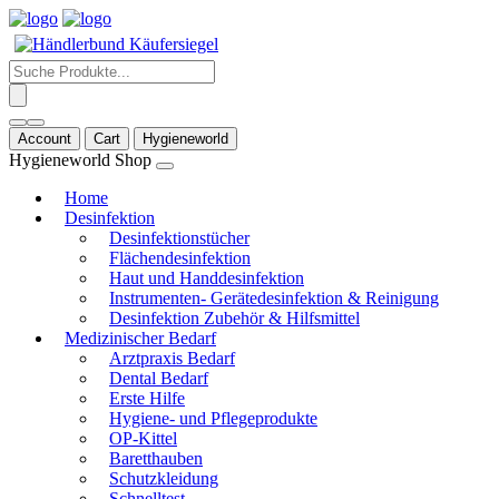
Products
search
Account
Cart
Hygieneworld
Hygieneworld Shop
Home
Desinfektion
Desinfektionstücher
Flächendesinfektion
Haut und Handdesinfektion
Instrumenten- Gerätedesinfektion & Reinigung
Desinfektion Zubehör & Hilfsmittel
Medizinischer Bedarf
Arztpraxis Bedarf
Dental Bedarf
Erste Hilfe
Hygiene- und Pflegeprodukte
OP-Kittel
Baretthauben
Schutzkleidung
Schnelltest