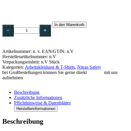
NITRAS
In den Warenkorb
MOTION
−
+
TEX
LIGHT
–
Poloshirt
Artikelnummer:
n. v.
EAN/GTIN: n.V
Kurzarm
Herstellerartikelnummer: n.V
|
Verpackungseinheit: n.V Stück
Grau
Kategorien:
Arbeitskleidung & T-Shirts
,
Nitras Safety
Menge
bei Großbestellungen können Sie gerne direkt
Kontakt
mit uns
aufnehmen
Beschreibung
Zusätzliche Informationen
Pflichthinweise & Datenblätter
Herstellerinformationen
Beschreibung