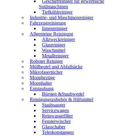
Geschirrreiniger für gewerbliche
Spülmaschinen
Tiefkühlreiniger
Industrie- und Maschinenreiniger
Fahrzeugreinigung
Innenreiniger
Allgemeine Reinigung
Allzweckreiniger
Glasreiniger
Waschmittel
Metallreiniger
Roboter Reiniger
Müllbeutel und Abfallsäcke
Mikrofasertücher
Moppbezüge
Mopphalter
Entstaubung
Bürsten &Staubwedel
Reinigungszubehör & Hilfsmittel
Staubsauger
Servicewagen
Reinwasserfilter
Fensterwischer
Glasschaber
Teleskopstangen