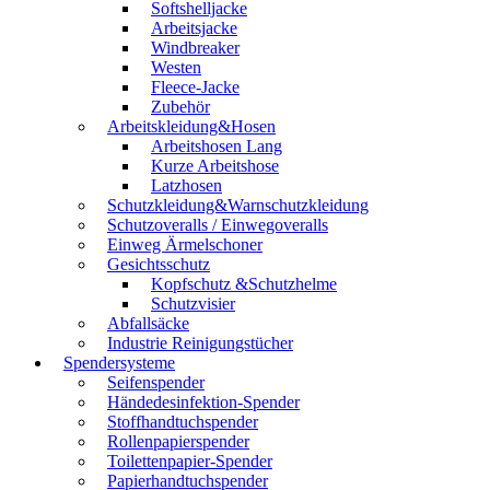
Softshelljacke
Arbeitsjacke
Windbreaker
Westen
Fleece-Jacke
Zubehör
Arbeitskleidung&Hosen
Arbeitshosen Lang
Kurze Arbeitshose
Latzhosen
Schutzkleidung&Warnschutzkleidung
Schutzoveralls / Einwegoveralls
Einweg Ärmelschoner
Gesichtsschutz
Kopfschutz &Schutzhelme
Schutzvisier
Abfallsäcke
Industrie Reinigungstücher
Spendersysteme
Seifenspender
Händedesinfektion-Spender
Stoffhandtuchspender
Rollenpapierspender
Toilettenpapier-Spender
Papierhandtuchspender