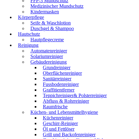
FFP-3 Mundschutz
Medizinischer Mundschutz
Kindermasken
Körperpflege
Seife & Waschlotion
Duschgel & Shampoo
Hautschutz
Hautpflegecreme
Reinigung
Automatenreiniger
Solariumreiniger
Gebäudereinigung
Grundreiniger
Oberflächenreiniger
Sanitärreiniger
Fussbodenreiniger
Graffitientferner
Teppichreiniger& Polsterreiniger
Abfluss & Rohrreiniger
Raumfrische
Küchen- und Lebensmittelhygiene
Küchenreiniger
Geschirr-Reiniger
Öl und Fettlöser
Grill und Backofenreiniger