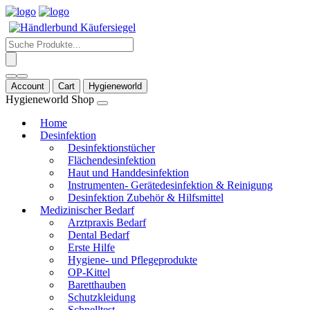
Products
search
Account
Cart
Hygieneworld
Hygieneworld Shop
Home
Desinfektion
Desinfektionstücher
Flächendesinfektion
Haut und Handdesinfektion
Instrumenten- Gerätedesinfektion & Reinigung
Desinfektion Zubehör & Hilfsmittel
Medizinischer Bedarf
Arztpraxis Bedarf
Dental Bedarf
Erste Hilfe
Hygiene- und Pflegeprodukte
OP-Kittel
Baretthauben
Schutzkleidung
Schnelltest