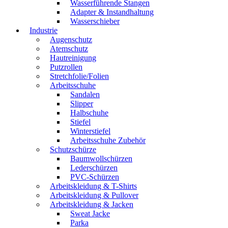
Wasserführende Stangen
Adapter & Instandhaltung
Wasserschieber
Industrie
Augenschutz
Atemschutz
Hautreinigung
Putzrollen
Stretchfolie/Folien
Arbeitsschuhe
Sandalen
Slipper
Halbschuhe
Stiefel
Winterstiefel
Arbeitsschuhe Zubehör
Schutzschürze
Baumwollschürzen
Lederschürzen
PVC-Schürzen
Arbeitskleidung & T-Shirts
Arbeitskleidung & Pullover
Arbeitskleidung & Jacken
Sweat Jacke
Parka