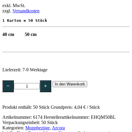
exkl. MwSt.
zzgl.
Versandkosten
1 Karton = 50 Stück
40 cm
50 cm
Lieferzeit:
7-9 Werktage
ARCORA
In den Warenkorb
Hospital
−
+
Quattro
Mopp
Blau,
50
Produkt enthält: 50
Stück
Grundpreis:
4,04
€
/
Stück
cm
–
Artikelnummer:
6174
Herstellerartikelnummer: EHQM50BL
EHQM50BL
Verpackungseinheit: 50 Stück
Menge
Kategorien:
Moppbezüge
,
Arcora