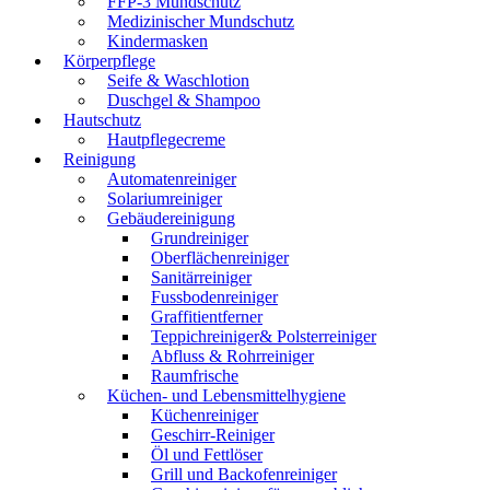
FFP-3 Mundschutz
Medizinischer Mundschutz
Kindermasken
Körperpflege
Seife & Waschlotion
Duschgel & Shampoo
Hautschutz
Hautpflegecreme
Reinigung
Automatenreiniger
Solariumreiniger
Gebäudereinigung
Grundreiniger
Oberflächenreiniger
Sanitärreiniger
Fussbodenreiniger
Graffitientferner
Teppichreiniger& Polsterreiniger
Abfluss & Rohrreiniger
Raumfrische
Küchen- und Lebensmittelhygiene
Küchenreiniger
Geschirr-Reiniger
Öl und Fettlöser
Grill und Backofenreiniger