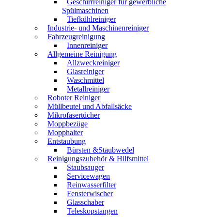
Geschirrreiniger für gewerbliche
Spülmaschinen
Tiefkühlreiniger
Industrie- und Maschinenreiniger
Fahrzeugreinigung
Innenreiniger
Allgemeine Reinigung
Allzweckreiniger
Glasreiniger
Waschmittel
Metallreiniger
Roboter Reiniger
Müllbeutel und Abfallsäcke
Mikrofasertücher
Moppbezüge
Mopphalter
Entstaubung
Bürsten &Staubwedel
Reinigungszubehör & Hilfsmittel
Staubsauger
Servicewagen
Reinwasserfilter
Fensterwischer
Glasschaber
Teleskopstangen