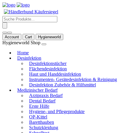
Products
search
Account
Cart
Hygieneworld
Hygieneworld Shop
Home
Desinfektion
Desinfektionstücher
Flächendesinfektion
Haut und Handdesinfektion
Instrumenten- Gerätedesinfektion & Reinigung
Desinfektion Zubehör & Hilfsmittel
Medizinischer Bedarf
Arztpraxis Bedarf
Dental Bedarf
Erste Hilfe
Hygiene- und Pflegeprodukte
OP-Kittel
Baretthauben
Schutzkleidung
Schnelltest