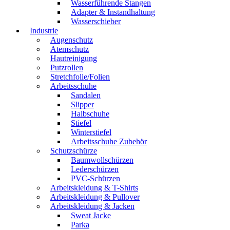
Wasserführende Stangen
Adapter & Instandhaltung
Wasserschieber
Industrie
Augenschutz
Atemschutz
Hautreinigung
Putzrollen
Stretchfolie/Folien
Arbeitsschuhe
Sandalen
Slipper
Halbschuhe
Stiefel
Winterstiefel
Arbeitsschuhe Zubehör
Schutzschürze
Baumwollschürzen
Lederschürzen
PVC-Schürzen
Arbeitskleidung & T-Shirts
Arbeitskleidung & Pullover
Arbeitskleidung & Jacken
Sweat Jacke
Parka