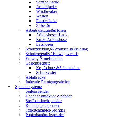
Softshelljacke
Arbeitsjacke
Windbreaker
Westen
Fleece-Jacke
Zubehör
Arbeitskleidung&Hosen
Arbeitshosen Lang
Kurze Arbeitshose
Latzhosen
Schutzkleidung&Warnschutzkleidung
Schutzoveralls / Einwegoveralls
Einweg Ärmelschoner
Gesichtsschutz
Kopfschutz &Schutzhelme
Schutzvisier
Abfallsäcke
Industrie Reinigungstücher
Spendersysteme
Seifenspender
Händedesinfektion-Spender
Stoffhandtuchspender
Rollenpapierspender
Toilettenpapier-Spender
Papierhandtuchspender