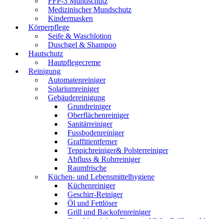
FFP-3 Mundschutz
Medizinischer Mundschutz
Kindermasken
Körperpflege
Seife & Waschlotion
Duschgel & Shampoo
Hautschutz
Hautpflegecreme
Reinigung
Automatenreiniger
Solariumreiniger
Gebäudereinigung
Grundreiniger
Oberflächenreiniger
Sanitärreiniger
Fussbodenreiniger
Graffitientferner
Teppichreiniger& Polsterreiniger
Abfluss & Rohrreiniger
Raumfrische
Küchen- und Lebensmittelhygiene
Küchenreiniger
Geschirr-Reiniger
Öl und Fettlöser
Grill und Backofenreiniger