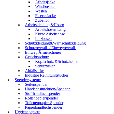
Arbeitsjacke
Windbreaker
Westen
Fleece-Jacke
Zubehör
Arbeitskleidung&Hosen
Arbeitshosen Lang
Kurze Arbeitshose
Latzhosen
Schutzkleidung&Warnschutzkleidung
Schutzoveralls / Einwegoveralls
Einweg Ärmelschoner
Gesichtsschutz
Kopfschutz &Schutzhelme
Schutzvisier
Abfallsäcke
Industrie Reinigungstücher
Spendersysteme
Seifenspender
Händedesinfektion-Spender
Stoffhandtuchspender
Rollenpapierspender
Toilettenpapier-Spender
Papierhandtuchspender
Hygienepapiere