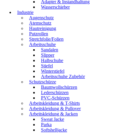
Adapter & Instandhaltung
Wasserschieber
Industrie
Augenschutz
Atemschutz
Hautreinigung
Putzrollen
Stretchfolie/Folien
Arbeitsschuhe
Sandalen
Slipper
Halbschuhe
Stiefel
Winterstiefel
Arbeitsschuhe Zubehör
Schutzschürze
Baumwollschürzen
Lederschürzen
PVC-Schürzen
Arbeitskleidung & T-Shirts
Arbeitskleidung & Pullover
Arbeitskleidung & Jacken
Sweat Jacke
Parka
Softshelljacke