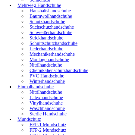
Mehrweg-Handschuhe
Haushaltshandschuhe
Baumwollhandschuhe
Schutzhandschuhe
Stichschutzhandschuhe
Schweißerhandschuhe
Strickhandschuhe
Schnittschutzhandschuhe
Lederhandschuhe
Mechanikerhandschuhe
Montagehandschuhe
Nitrilhandschuhe
Chemikalienschutzhandschuhe
PVC Handschuhe
Winterhandschuhe
Einmalhandschuhe
Nitrilhandschuhe
Latexhandschuhe
Vinylhandschuhe
Waschhandschuhe
Sterile Handschuhe
Mundschutz
FFP-1 Mundschutz
FFP-2 Mundschutz