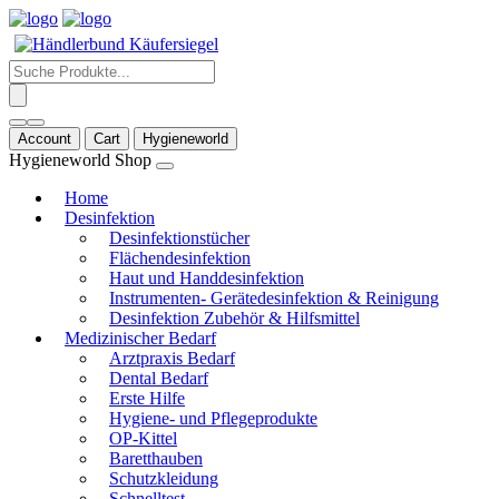
Products
search
Account
Cart
Hygieneworld
Hygieneworld Shop
Home
Desinfektion
Desinfektionstücher
Flächendesinfektion
Haut und Handdesinfektion
Instrumenten- Gerätedesinfektion & Reinigung
Desinfektion Zubehör & Hilfsmittel
Medizinischer Bedarf
Arztpraxis Bedarf
Dental Bedarf
Erste Hilfe
Hygiene- und Pflegeprodukte
OP-Kittel
Baretthauben
Schutzkleidung
Schnelltest