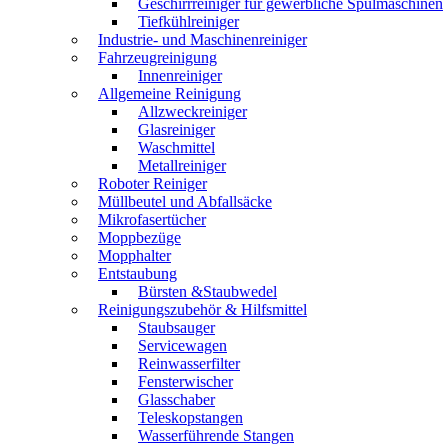
Geschirrreiniger für gewerbliche Spülmaschinen
Tiefkühlreiniger
Industrie- und Maschinenreiniger
Fahrzeugreinigung
Innenreiniger
Allgemeine Reinigung
Allzweckreiniger
Glasreiniger
Waschmittel
Metallreiniger
Roboter Reiniger
Müllbeutel und Abfallsäcke
Mikrofasertücher
Moppbezüge
Mopphalter
Entstaubung
Bürsten &Staubwedel
Reinigungszubehör & Hilfsmittel
Staubsauger
Servicewagen
Reinwasserfilter
Fensterwischer
Glasschaber
Teleskopstangen
Wasserführende Stangen