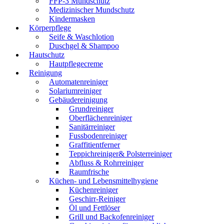
FFP-3 Mundschutz
Medizinischer Mundschutz
Kindermasken
Körperpflege
Seife & Waschlotion
Duschgel & Shampoo
Hautschutz
Hautpflegecreme
Reinigung
Automatenreiniger
Solariumreiniger
Gebäudereinigung
Grundreiniger
Oberflächenreiniger
Sanitärreiniger
Fussbodenreiniger
Graffitientferner
Teppichreiniger& Polsterreiniger
Abfluss & Rohrreiniger
Raumfrische
Küchen- und Lebensmittelhygiene
Küchenreiniger
Geschirr-Reiniger
Öl und Fettlöser
Grill und Backofenreiniger