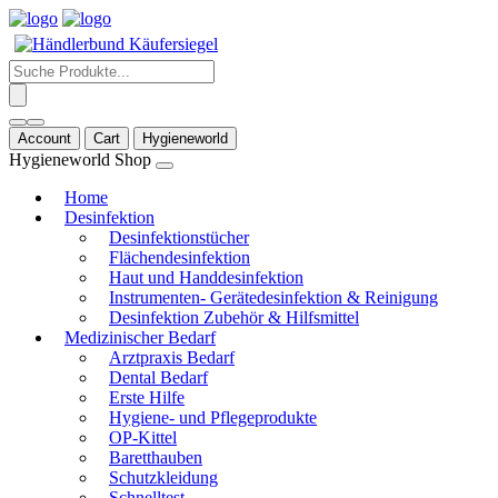
Products
search
Account
Cart
Hygieneworld
Hygieneworld Shop
Home
Desinfektion
Desinfektionstücher
Flächendesinfektion
Haut und Handdesinfektion
Instrumenten- Gerätedesinfektion & Reinigung
Desinfektion Zubehör & Hilfsmittel
Medizinischer Bedarf
Arztpraxis Bedarf
Dental Bedarf
Erste Hilfe
Hygiene- und Pflegeprodukte
OP-Kittel
Baretthauben
Schutzkleidung
Schnelltest