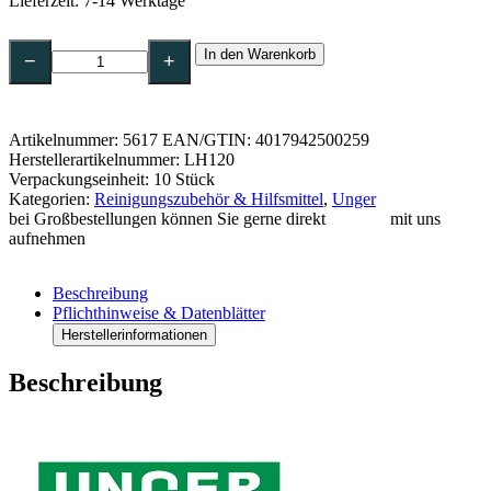
Lieferzeit:
7-14 Werktage
UNGER
In den Warenkorb
Bodenschaber
−
+
Leicht,
1,20
m
|10
Artikelnummer:
5617
EAN/GTIN: 4017942500259
cm
Herstellerartikelnummer: LH120
Klinge-
Verpackungseinheit: 10 Stück
LH120
Kategorien:
Reinigungszubehör & Hilfsmittel
,
Unger
Menge
bei Großbestellungen können Sie gerne direkt
Kontakt
mit uns
aufnehmen
Beschreibung
Pflichthinweise & Datenblätter
Herstellerinformationen
Beschreibung