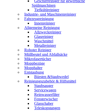
Geschirrreiniger für gewerbliche
Spülmaschinen
Tiefkühlreiniger
Industrie- und Maschinenreiniger
Fahrzeugreinigung
Innenreiniger
Allgemeine Reinigung
Allzweckreiniger
Glasreiniger
Waschmittel
Metallreiniger
Roboter Reiniger
Müllbeutel und Abfallsäcke
Mikrofasertücher
Moppbezüge
Mopphalter
Entstaubung
Bürsten &Staubwedel
Reinigungszubehör & Hilfsmittel
Staubsauger
Servicewagen
Reinwasserfilter
Fensterwischer
Glasschaber
Teleskopstangen