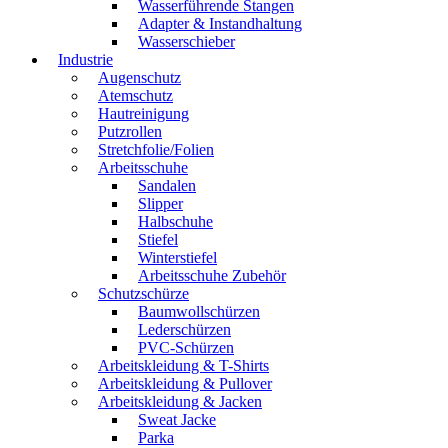
Wasserführende Stangen
Adapter & Instandhaltung
Wasserschieber
Industrie
Augenschutz
Atemschutz
Hautreinigung
Putzrollen
Stretchfolie/Folien
Arbeitsschuhe
Sandalen
Slipper
Halbschuhe
Stiefel
Winterstiefel
Arbeitsschuhe Zubehör
Schutzschürze
Baumwollschürzen
Lederschürzen
PVC-Schürzen
Arbeitskleidung & T-Shirts
Arbeitskleidung & Pullover
Arbeitskleidung & Jacken
Sweat Jacke
Parka