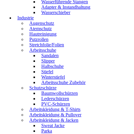
Wasserführende Stangen
Adapter & Instandhaltung
Wasserschieber
Industrie
Augenschutz
Atemschutz
Hautreinigung
Putzrollen
Stretchfolie/Folien
Arbeitsschuhe
Sandalen
Slipper
Halbschuhe
Stiefel
Winterstiefel
Arbeitsschuhe Zubehör
Schutzschürze
Baumwollschürzen
Lederschürzen
PVC-Schürzen
Arbeitskleidung & T-Shirts
Arbeitskleidung & Pullover
Arbeitskleidung & Jacken
Sweat Jacke
Parka