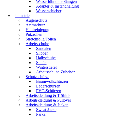
Wasserführende Stangen
Adapter & Instandhaltung
Wasserschieber
Industrie
Augenschutz
Atemschutz
Hautreinigung
Putzrollen
Stretchfolie/Folien
Arbeitsschuhe
Sandalen
Slipper
Halbschuhe
Stiefel
Winterstiefel
Arbeitsschuhe Zubehör
Schutzschürze
Baumwollschürzen
Lederschürzen
PVC-Schürzen
Arbeitskleidung & T-Shirts
Arbeitskleidung & Pullover
Arbeitskleidung & Jacken
Sweat Jacke
Parka