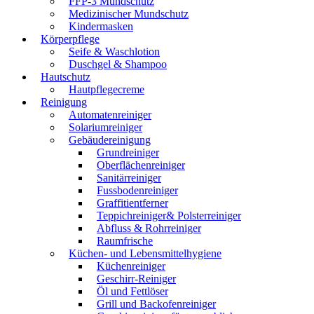
FFP-3 Mundschutz
Medizinischer Mundschutz
Kindermasken
Körperpflege
Seife & Waschlotion
Duschgel & Shampoo
Hautschutz
Hautpflegecreme
Reinigung
Automatenreiniger
Solariumreiniger
Gebäudereinigung
Grundreiniger
Oberflächenreiniger
Sanitärreiniger
Fussbodenreiniger
Graffitientferner
Teppichreiniger& Polsterreiniger
Abfluss & Rohrreiniger
Raumfrische
Küchen- und Lebensmittelhygiene
Küchenreiniger
Geschirr-Reiniger
Öl und Fettlöser
Grill und Backofenreiniger