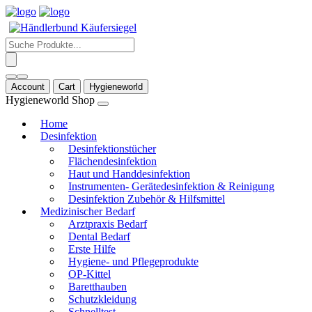
Products
search
Account
Cart
Hygieneworld
Hygieneworld Shop
Home
Desinfektion
Desinfektionstücher
Flächendesinfektion
Haut und Handdesinfektion
Instrumenten- Gerätedesinfektion & Reinigung
Desinfektion Zubehör & Hilfsmittel
Medizinischer Bedarf
Arztpraxis Bedarf
Dental Bedarf
Erste Hilfe
Hygiene- und Pflegeprodukte
OP-Kittel
Baretthauben
Schutzkleidung
Schnelltest