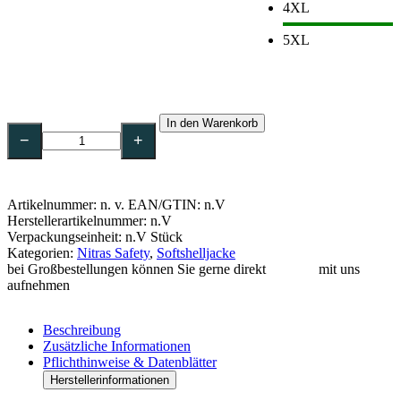
4XL
5XL
NITRAS
In den Warenkorb
MOTION
−
+
TEX
LIGHT,
Softshelljacke-
7157
Artikelnummer:
n. v.
EAN/GTIN: n.V
Menge
Herstellerartikelnummer: n.V
Verpackungseinheit: n.V Stück
Kategorien:
Nitras Safety
,
Softshelljacke
bei Großbestellungen können Sie gerne direkt
Kontakt
mit uns
aufnehmen
Beschreibung
Zusätzliche Informationen
Pflichthinweise & Datenblätter
Herstellerinformationen