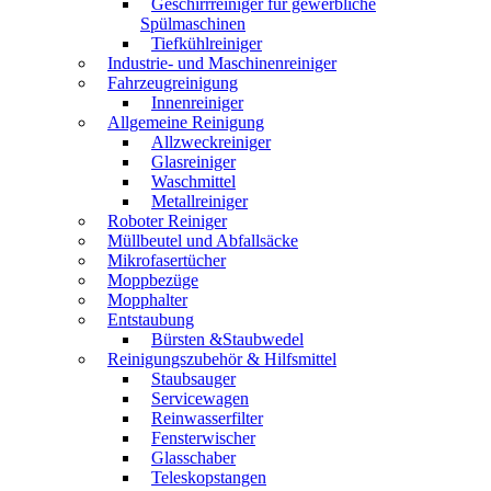
Geschirrreiniger für gewerbliche
Spülmaschinen
Tiefkühlreiniger
Industrie- und Maschinenreiniger
Fahrzeugreinigung
Innenreiniger
Allgemeine Reinigung
Allzweckreiniger
Glasreiniger
Waschmittel
Metallreiniger
Roboter Reiniger
Müllbeutel und Abfallsäcke
Mikrofasertücher
Moppbezüge
Mopphalter
Entstaubung
Bürsten &Staubwedel
Reinigungszubehör & Hilfsmittel
Staubsauger
Servicewagen
Reinwasserfilter
Fensterwischer
Glasschaber
Teleskopstangen