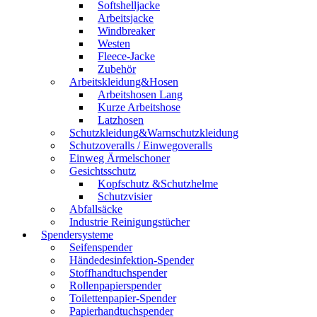
Softshelljacke
Arbeitsjacke
Windbreaker
Westen
Fleece-Jacke
Zubehör
Arbeitskleidung&Hosen
Arbeitshosen Lang
Kurze Arbeitshose
Latzhosen
Schutzkleidung&Warnschutzkleidung
Schutzoveralls / Einwegoveralls
Einweg Ärmelschoner
Gesichtsschutz
Kopfschutz &Schutzhelme
Schutzvisier
Abfallsäcke
Industrie Reinigungstücher
Spendersysteme
Seifenspender
Händedesinfektion-Spender
Stoffhandtuchspender
Rollenpapierspender
Toilettenpapier-Spender
Papierhandtuchspender