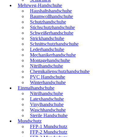
Mehrweg-Handschuhe
Haushaltshandschuhe
Baumwollhandschuhe
Schutzhandschuhe
Stichschutzhandschuhe
Schweißerhandschuhe
Strickhandschuhe
Schnittschutzhandschuhe
Lederhandschuhe
Mechanikerhandschuhe
Montagehandschuhe
Nitrilhandschuhe
Chemikalienschutzhandschuhe
PVC Handschuhe
Winterhandschuhe
Einmalhandschuhe
Nitrilhandschuhe
Latexhandschuhe
Vinylhandschuhe
Waschhandschuhe
Sterile Handschuhe
Mundschutz
FFP-1 Mundschutz
FFP-2 Mundschutz