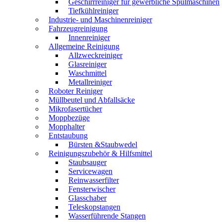
Geschirrreiniger für gewerbliche Spülmaschinen
Tiefkühlreiniger
Industrie- und Maschinenreiniger
Fahrzeugreinigung
Innenreiniger
Allgemeine Reinigung
Allzweckreiniger
Glasreiniger
Waschmittel
Metallreiniger
Roboter Reiniger
Müllbeutel und Abfallsäcke
Mikrofasertücher
Moppbezüge
Mopphalter
Entstaubung
Bürsten &Staubwedel
Reinigungszubehör & Hilfsmittel
Staubsauger
Servicewagen
Reinwasserfilter
Fensterwischer
Glasschaber
Teleskopstangen
Wasserführende Stangen