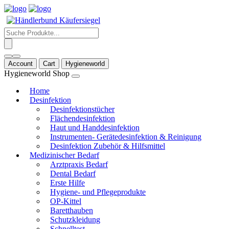
Products
search
Account
Cart
Hygieneworld
Hygieneworld Shop
Home
Desinfektion
Desinfektionstücher
Flächendesinfektion
Haut und Handdesinfektion
Instrumenten- Gerätedesinfektion & Reinigung
Desinfektion Zubehör & Hilfsmittel
Medizinischer Bedarf
Arztpraxis Bedarf
Dental Bedarf
Erste Hilfe
Hygiene- und Pflegeprodukte
OP-Kittel
Baretthauben
Schutzkleidung
Schnelltest