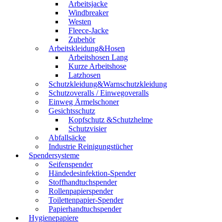
Arbeitsjacke
Windbreaker
Westen
Fleece-Jacke
Zubehör
Arbeitskleidung&Hosen
Arbeitshosen Lang
Kurze Arbeitshose
Latzhosen
Schutzkleidung&Warnschutzkleidung
Schutzoveralls / Einwegoveralls
Einweg Ärmelschoner
Gesichtsschutz
Kopfschutz &Schutzhelme
Schutzvisier
Abfallsäcke
Industrie Reinigungstücher
Spendersysteme
Seifenspender
Händedesinfektion-Spender
Stoffhandtuchspender
Rollenpapierspender
Toilettenpapier-Spender
Papierhandtuchspender
Hygienepapiere