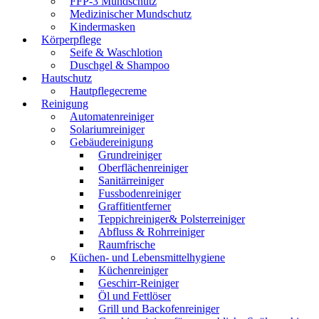
FFP-3 Mundschutz
Medizinischer Mundschutz
Kindermasken
Körperpflege
Seife & Waschlotion
Duschgel & Shampoo
Hautschutz
Hautpflegecreme
Reinigung
Automatenreiniger
Solariumreiniger
Gebäudereinigung
Grundreiniger
Oberflächenreiniger
Sanitärreiniger
Fussbodenreiniger
Graffitientferner
Teppichreiniger& Polsterreiniger
Abfluss & Rohrreiniger
Raumfrische
Küchen- und Lebensmittelhygiene
Küchenreiniger
Geschirr-Reiniger
Öl und Fettlöser
Grill und Backofenreiniger