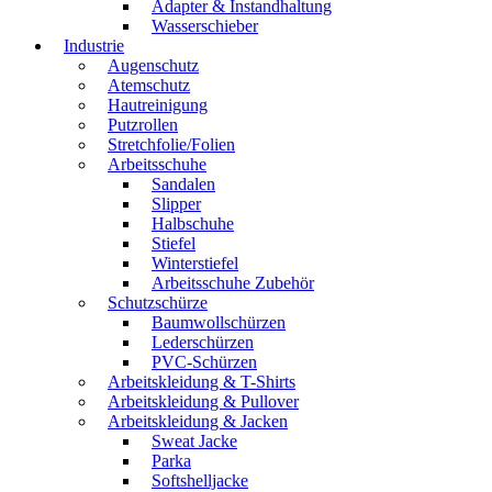
Adapter & Instandhaltung
Wasserschieber
Industrie
Augenschutz
Atemschutz
Hautreinigung
Putzrollen
Stretchfolie/Folien
Arbeitsschuhe
Sandalen
Slipper
Halbschuhe
Stiefel
Winterstiefel
Arbeitsschuhe Zubehör
Schutzschürze
Baumwollschürzen
Lederschürzen
PVC-Schürzen
Arbeitskleidung & T-Shirts
Arbeitskleidung & Pullover
Arbeitskleidung & Jacken
Sweat Jacke
Parka
Softshelljacke