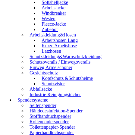
Softshelljacke
Arbeitsjacke
Windbreaker
Westen
Fleece-Jacke
Zubehör
Arbeitskleidung&Hosen
Arbeitshosen Lang
Kurze Arbeitshose
Latzhosen
Schutzkleidung&Warnschutzkleidung
Schutzoveralls / Einwegoveralls
Einweg Ärmelschoner
Gesichtsschutz
Kopfschutz &Schutzhelme
Schutzvisier
Abfallsäcke
Industrie Reinigungstücher
Spendersysteme
Seifenspender
Händedesinfektion-Spender
Stoffhandtuchspender
Rollenpapierspender
Toilettenpapier-Spender
Papierhandtuchspender