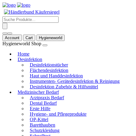
Products
search
Account
Cart
Hygieneworld
Hygieneworld Shop
Home
Desinfektion
Desinfektionstücher
Flächendesinfektion
Haut und Handdesinfektion
Instrumenten- Gerätedesinfektion & Reinigung
Desinfektion Zubehör & Hilfsmittel
Medizinischer Bedarf
Arztpraxis Bedarf
Dental Bedarf
Erste Hilfe
Hygiene- und Pflegeprodukte
OP-Kittel
Baretthauben
Schutzkleidung
Schnelltest