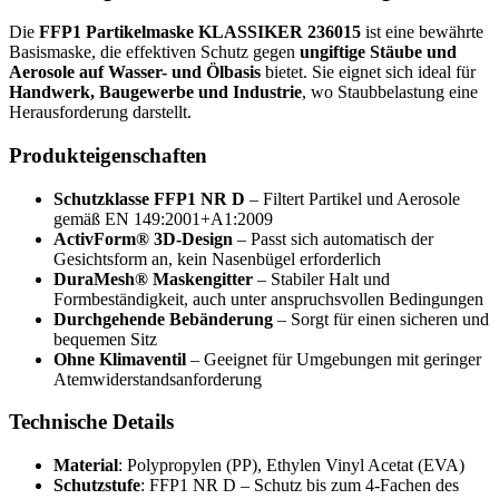
Die
FFP1 Partikelmaske KLASSIKER 236015
ist eine bewährte
Basismaske, die effektiven Schutz gegen
ungiftige Stäube und
Aerosole auf Wasser- und Ölbasis
bietet. Sie eignet sich ideal für
Handwerk, Baugewerbe und Industrie
, wo Staubbelastung eine
Herausforderung darstellt.
Produkteigenschaften
Schutzklasse FFP1 NR D
– Filtert Partikel und Aerosole
gemäß EN 149:2001+A1:2009
ActivForm® 3D-Design
– Passt sich automatisch der
Gesichtsform an, kein Nasenbügel erforderlich
DuraMesh® Maskengitter
– Stabiler Halt und
Formbeständigkeit, auch unter anspruchsvollen Bedingungen
Durchgehende Bebänderung
– Sorgt für einen sicheren und
bequemen Sitz
Ohne Klimaventil
– Geeignet für Umgebungen mit geringer
Atemwiderstandsanforderung
Technische Details
Material
: Polypropylen (PP), Ethylen Vinyl Acetat (EVA)
Schutzstufe
: FFP1 NR D – Schutz bis zum 4-Fachen des