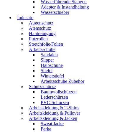
Wasserführende Stangen
Adapter & Instandhaltung
Wasserschieber
Industrie
Augenschutz
Atemschutz
Hautreinigung
Putzrollen
Stretchfolie/Folien
Arbeitsschuhe
Sandalen
Slipper
Halbschuhe
Stiefel
Winterstiefel
Arbeitsschuhe Zubehör
Schutzschürze
Baumwollschürzen
Lederschürzen
PVC-Schürzen
Arbeitskleidung & T-Shirts
Arbeitskleidung & Pullover
Arbeitskleidung & Jacken
Sweat Jacke
Parka