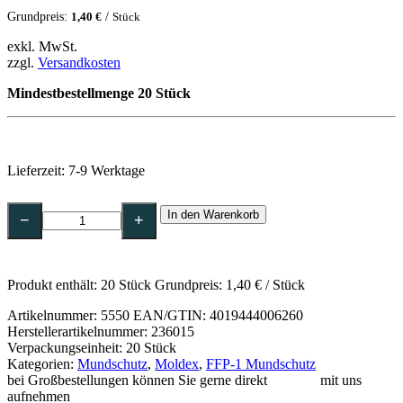
Grundpreis:
/
1,40
€
Stück
exkl. MwSt.
zzgl.
Versandkosten
Mindestbestellmenge 20 Stück
Lieferzeit:
7-9 Werktage
Moldex
In den Warenkorb
Partikelmaske
−
+
FFP1
KLASSIKER
ohne
Klimaventil,20
Produkt enthält: 20
Stück
Grundpreis:
1,40
€
/
Stück
Stück-
236015
Artikelnummer:
5550
EAN/GTIN: 4019444006260
Menge
Herstellerartikelnummer: 236015
Verpackungseinheit: 20 Stück
Kategorien:
Mundschutz
,
Moldex
,
FFP-1 Mundschutz
bei Großbestellungen können Sie gerne direkt
Kontakt
mit uns
aufnehmen