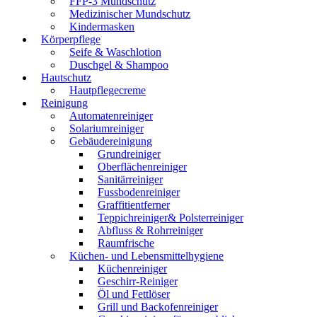
FFP-3 Mundschutz
Medizinischer Mundschutz
Kindermasken
Körperpflege
Seife & Waschlotion
Duschgel & Shampoo
Hautschutz
Hautpflegecreme
Reinigung
Automatenreiniger
Solariumreiniger
Gebäudereinigung
Grundreiniger
Oberflächenreiniger
Sanitärreiniger
Fussbodenreiniger
Graffitientferner
Teppichreiniger& Polsterreiniger
Abfluss & Rohrreiniger
Raumfrische
Küchen- und Lebensmittelhygiene
Küchenreiniger
Geschirr-Reiniger
Öl und Fettlöser
Grill und Backofenreiniger