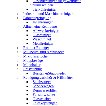
Geschirrreiniger für gewerbliche
Spülmaschinen
Tiefkühlreiniger
Industrie- und Maschinenreiniger
Fahrzeugreinigung
Innenreiniger
Allgemeine Reinigung
Allzweckreiniger
Glasreiniger
Waschmittel
Metallreiniger
Roboter Reiniger
Müllbeutel und Abfallsäcke
Mikrofasertücher
Moppbezüge
Mopphalter
Entstaubung
Bürsten &Staubwedel
Reinigungszubehör & Hilfsmittel
Staubsauger
Servicewagen
Reinwasserfilter
Fensterwischer
Glasschaber
Teleskopstangen