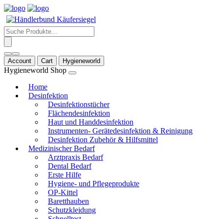
Products
search
Account
Cart
Hygieneworld
Hygieneworld Shop
Home
Desinfektion
Desinfektionstücher
Flächendesinfektion
Haut und Handdesinfektion
Instrumenten- Gerätedesinfektion & Reinigung
Desinfektion Zubehör & Hilfsmittel
Medizinischer Bedarf
Arztpraxis Bedarf
Dental Bedarf
Erste Hilfe
Hygiene- und Pflegeprodukte
OP-Kittel
Baretthauben
Schutzkleidung
Schnelltest