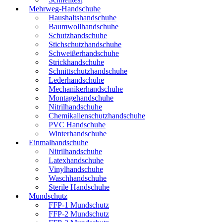
Mehrweg-Handschuhe
Haushaltshandschuhe
Baumwollhandschuhe
Schutzhandschuhe
Stichschutzhandschuhe
Schweißerhandschuhe
Strickhandschuhe
Schnittschutzhandschuhe
Lederhandschuhe
Mechanikerhandschuhe
Montagehandschuhe
Nitrilhandschuhe
Chemikalienschutzhandschuhe
PVC Handschuhe
Winterhandschuhe
Einmalhandschuhe
Nitrilhandschuhe
Latexhandschuhe
Vinylhandschuhe
Waschhandschuhe
Sterile Handschuhe
Mundschutz
FFP-1 Mundschutz
FFP-2 Mundschutz