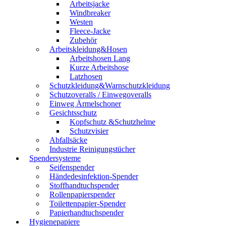
Arbeitsjacke
Windbreaker
Westen
Fleece-Jacke
Zubehör
Arbeitskleidung&Hosen
Arbeitshosen Lang
Kurze Arbeitshose
Latzhosen
Schutzkleidung&Warnschutzkleidung
Schutzoveralls / Einwegoveralls
Einweg Ärmelschoner
Gesichtsschutz
Kopfschutz &Schutzhelme
Schutzvisier
Abfallsäcke
Industrie Reinigungstücher
Spendersysteme
Seifenspender
Händedesinfektion-Spender
Stoffhandtuchspender
Rollenpapierspender
Toilettenpapier-Spender
Papierhandtuchspender
Hygienepapiere