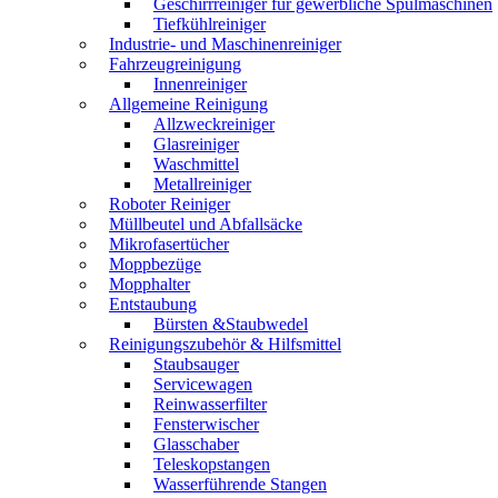
Geschirrreiniger für gewerbliche Spülmaschinen
Tiefkühlreiniger
Industrie- und Maschinenreiniger
Fahrzeugreinigung
Innenreiniger
Allgemeine Reinigung
Allzweckreiniger
Glasreiniger
Waschmittel
Metallreiniger
Roboter Reiniger
Müllbeutel und Abfallsäcke
Mikrofasertücher
Moppbezüge
Mopphalter
Entstaubung
Bürsten &Staubwedel
Reinigungszubehör & Hilfsmittel
Staubsauger
Servicewagen
Reinwasserfilter
Fensterwischer
Glasschaber
Teleskopstangen
Wasserführende Stangen