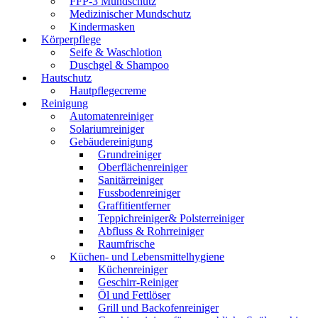
FFP-3 Mundschutz
Medizinischer Mundschutz
Kindermasken
Körperpflege
Seife & Waschlotion
Duschgel & Shampoo
Hautschutz
Hautpflegecreme
Reinigung
Automatenreiniger
Solariumreiniger
Gebäudereinigung
Grundreiniger
Oberflächenreiniger
Sanitärreiniger
Fussbodenreiniger
Graffitientferner
Teppichreiniger& Polsterreiniger
Abfluss & Rohrreiniger
Raumfrische
Küchen- und Lebensmittelhygiene
Küchenreiniger
Geschirr-Reiniger
Öl und Fettlöser
Grill und Backofenreiniger