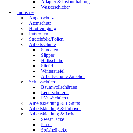
Adapter & Instandhaltung
Wasserschieber
Industrie
Augenschutz
Atemschutz
Hautreinigung
Putzrollen
Stretchfolie/Folien
Arbeitsschuhe
Sandalen
Slipper
Halbschuhe
Stiefel
Winterstiefel
Arbeitsschuhe Zubehör
Schutzschürze
Baumwollschürzen
Lederschürzen
PVC-Schürzen
Arbeitskleidung & T-Shirts
Arbeitskleidung & Pullover
Arbeitskleidung & Jacken
Sweat Jacke
Parka
Softshelljacke