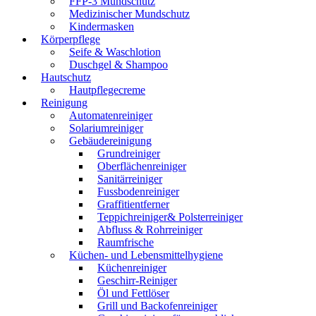
FFP-3 Mundschutz
Medizinischer Mundschutz
Kindermasken
Körperpflege
Seife & Waschlotion
Duschgel & Shampoo
Hautschutz
Hautpflegecreme
Reinigung
Automatenreiniger
Solariumreiniger
Gebäudereinigung
Grundreiniger
Oberflächenreiniger
Sanitärreiniger
Fussbodenreiniger
Graffitientferner
Teppichreiniger& Polsterreiniger
Abfluss & Rohrreiniger
Raumfrische
Küchen- und Lebensmittelhygiene
Küchenreiniger
Geschirr-Reiniger
Öl und Fettlöser
Grill und Backofenreiniger