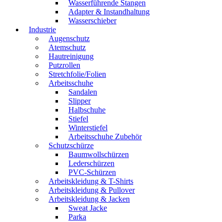
Wasserführende Stangen
Adapter & Instandhaltung
Wasserschieber
Industrie
Augenschutz
Atemschutz
Hautreinigung
Putzrollen
Stretchfolie/Folien
Arbeitsschuhe
Sandalen
Slipper
Halbschuhe
Stiefel
Winterstiefel
Arbeitsschuhe Zubehör
Schutzschürze
Baumwollschürzen
Lederschürzen
PVC-Schürzen
Arbeitskleidung & T-Shirts
Arbeitskleidung & Pullover
Arbeitskleidung & Jacken
Sweat Jacke
Parka