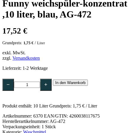
Funny weichspüler-konzentrat
,10 liter, blau, AG-472
17,52
€
Grundpreis:
/
1,75
€
Liter
exkl. MwSt.
zzgl.
Versandkosten
Lieferzeit:
1-2 Werktage
Funny
In den Warenkorb
weichspüler-
−
+
konzentrat
,10
liter,
blau,
Produkt enthält: 10
Liter
Grundpreis:
1,75
€
/
Liter
AG-
472
Artikelnummer:
6370
EAN/GTIN: 4260038117675
Menge
Herstellerartikelnummer: AG-472
Verpackungseinheit: 1 Stück
Kategorie:
Waschmittel