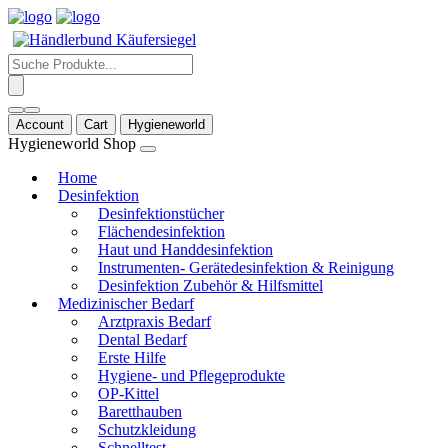
Products
search
Account
Cart
Hygieneworld
Hygieneworld Shop
Home
Desinfektion
Desinfektionstücher
Flächendesinfektion
Haut und Handdesinfektion
Instrumenten- Gerätedesinfektion & Reinigung
Desinfektion Zubehör & Hilfsmittel
Medizinischer Bedarf
Arztpraxis Bedarf
Dental Bedarf
Erste Hilfe
Hygiene- und Pflegeprodukte
OP-Kittel
Baretthauben
Schutzkleidung
Schnelltest