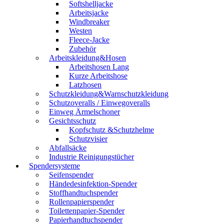
Softshelljacke
Arbeitsjacke
Windbreaker
Westen
Fleece-Jacke
Zubehör
Arbeitskleidung&Hosen
Arbeitshosen Lang
Kurze Arbeitshose
Latzhosen
Schutzkleidung&Warnschutzkleidung
Schutzoveralls / Einwegoveralls
Einweg Ärmelschoner
Gesichtsschutz
Kopfschutz &Schutzhelme
Schutzvisier
Abfallsäcke
Industrie Reinigungstücher
Spendersysteme
Seifenspender
Händedesinfektion-Spender
Stoffhandtuchspender
Rollenpapierspender
Toilettenpapier-Spender
Papierhandtuchspender