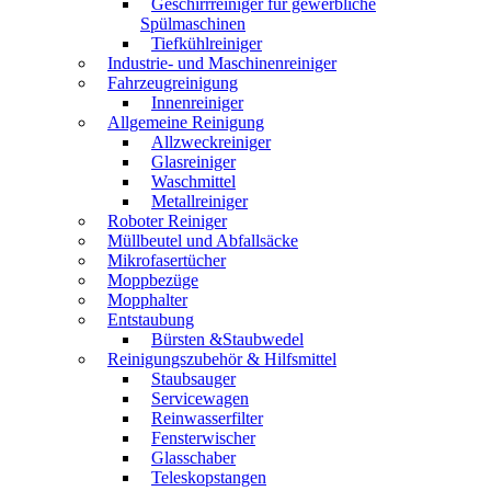
Geschirrreiniger für gewerbliche
Spülmaschinen
Tiefkühlreiniger
Industrie- und Maschinenreiniger
Fahrzeugreinigung
Innenreiniger
Allgemeine Reinigung
Allzweckreiniger
Glasreiniger
Waschmittel
Metallreiniger
Roboter Reiniger
Müllbeutel und Abfallsäcke
Mikrofasertücher
Moppbezüge
Mopphalter
Entstaubung
Bürsten &Staubwedel
Reinigungszubehör & Hilfsmittel
Staubsauger
Servicewagen
Reinwasserfilter
Fensterwischer
Glasschaber
Teleskopstangen