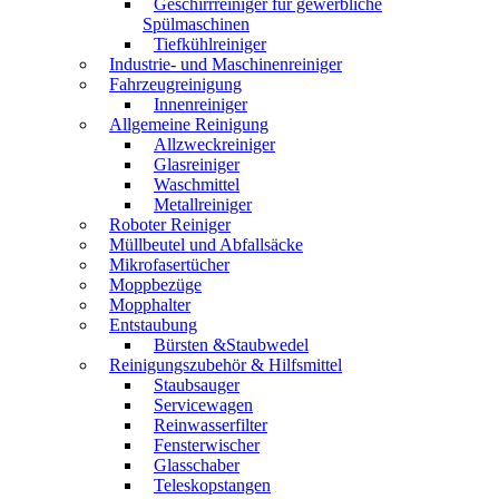
Geschirrreiniger für gewerbliche
Spülmaschinen
Tiefkühlreiniger
Industrie- und Maschinenreiniger
Fahrzeugreinigung
Innenreiniger
Allgemeine Reinigung
Allzweckreiniger
Glasreiniger
Waschmittel
Metallreiniger
Roboter Reiniger
Müllbeutel und Abfallsäcke
Mikrofasertücher
Moppbezüge
Mopphalter
Entstaubung
Bürsten &Staubwedel
Reinigungszubehör & Hilfsmittel
Staubsauger
Servicewagen
Reinwasserfilter
Fensterwischer
Glasschaber
Teleskopstangen