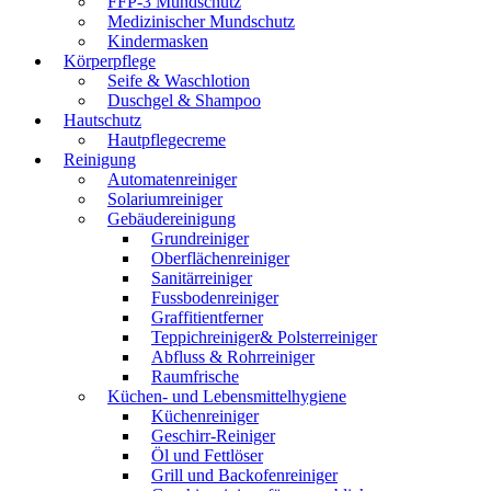
FFP-3 Mundschutz
Medizinischer Mundschutz
Kindermasken
Körperpflege
Seife & Waschlotion
Duschgel & Shampoo
Hautschutz
Hautpflegecreme
Reinigung
Automatenreiniger
Solariumreiniger
Gebäudereinigung
Grundreiniger
Oberflächenreiniger
Sanitärreiniger
Fussbodenreiniger
Graffitientferner
Teppichreiniger& Polsterreiniger
Abfluss & Rohrreiniger
Raumfrische
Küchen- und Lebensmittelhygiene
Küchenreiniger
Geschirr-Reiniger
Öl und Fettlöser
Grill und Backofenreiniger