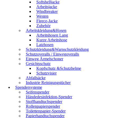
Softshelljacke
Arbeitsjacke
Windbreaker
Westen
Fleece-Jacke
Zubehör
Arbeitskleidung&Hosen
Arbeitshosen Lang
Kurze Arbeitshose
Latzhosen
Schutzkleidung&Warnschutzkleidung
Schutzoveralls / Einwegoveralls
Einweg Ärmelschoner
Gesichtsschutz
Kopfschutz &Schutzhelme
Schutzvisier
Abfallsäcke
Industrie Reinigungstücher
Spendersysteme
Seifenspender
Händedesinfektion-Spender
Stoffhandtuchspender
Rollenpapierspender
Toilettenpapier-Spender
Papierhandtuchspender