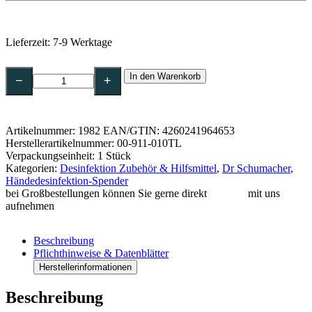
Lieferzeit:
7-9 Werktage
Dr.Schumacher
In den Warenkorb
Wandspender
−
+
SPE
Touchless
1000
ml
Artikelnummer:
1982
EAN/GTIN: 4260241964653
Menge
Herstellerartikelnummer: 00-911-010TL
Verpackungseinheit: 1 Stück
Kategorien:
Desinfektion Zubehör & Hilfsmittel
,
Dr Schumacher
,
Händedesinfektion-Spender
bei Großbestellungen können Sie gerne direkt
Kontakt
mit uns
aufnehmen
Beschreibung
Pflichthinweise & Datenblätter
Herstellerinformationen
Beschreibung