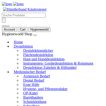
Products
search
Account
Cart
Hygieneworld
Hygieneworld Shop
Home
Desinfektion
Desinfektionstücher
Flächendesinfektion
Haut und Handdesinfektion
Instrumenten- Gerätedesinfektion & Reinigung
Desinfektion Zubehör & Hilfsmittel
Medizinischer Bedarf
Arztpraxis Bedarf
Dental Bedarf
Erste Hilfe
Hygiene- und Pflegeprodukte
OP-Kittel
Baretthauben
Schutzkleidung
Schnelltest