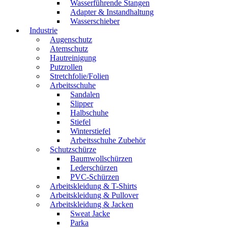
Wasserführende Stangen
Adapter & Instandhaltung
Wasserschieber
Industrie
Augenschutz
Atemschutz
Hautreinigung
Putzrollen
Stretchfolie/Folien
Arbeitsschuhe
Sandalen
Slipper
Halbschuhe
Stiefel
Winterstiefel
Arbeitsschuhe Zubehör
Schutzschürze
Baumwollschürzen
Lederschürzen
PVC-Schürzen
Arbeitskleidung & T-Shirts
Arbeitskleidung & Pullover
Arbeitskleidung & Jacken
Sweat Jacke
Parka