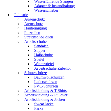
Wasserführende Stangen
Adapter & Instandhaltung
Wasserschieber
Industrie
Augenschutz
Atemschutz
Hautreinigung
Putzrollen
Stretchfolie/Folien
Arbeitsschuhe
Sandalen
Slipper
Halbschuhe
Stiefel
Winterstiefel
Arbeitsschuhe Zubehör
Schutzschürze
Baumwollschürzen
Lederschürzen
PVC-Schürzen
Arbeitskleidung & T-Shirts
Arbeitskleidung & Pullover
Arbeitskleidung & Jacken
Sweat Jacke
Parka