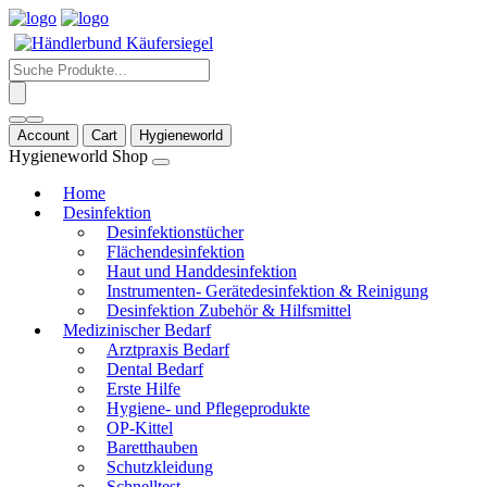
Products
search
Account
Cart
Hygieneworld
Hygieneworld Shop
Home
Desinfektion
Desinfektionstücher
Flächendesinfektion
Haut und Handdesinfektion
Instrumenten- Gerätedesinfektion & Reinigung
Desinfektion Zubehör & Hilfsmittel
Medizinischer Bedarf
Arztpraxis Bedarf
Dental Bedarf
Erste Hilfe
Hygiene- und Pflegeprodukte
OP-Kittel
Baretthauben
Schutzkleidung
Schnelltest