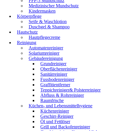
FFP-3 Mundschutz
Medizinischer Mundschutz
Kindermasken
Körperpflege
Seife & Waschlotion
Duschgel & Shampoo
Hautschutz
Hautpflegecreme
Reinigung
Automatenreiniger
Solariumreiniger
Gebäudereinigung
Grundreiniger
Oberflächenreiniger
Sanitärreiniger
Fussbodenreiniger
Graffitientferner
Teppichreiniger& Polsterreiniger
Abfluss & Rohrreiniger
Raumfrische
Küchen- und Lebensmittelhygiene
Küchenreiniger
Geschirr-Reiniger
Öl und Fettlöser
Grill und Backofenreiniger