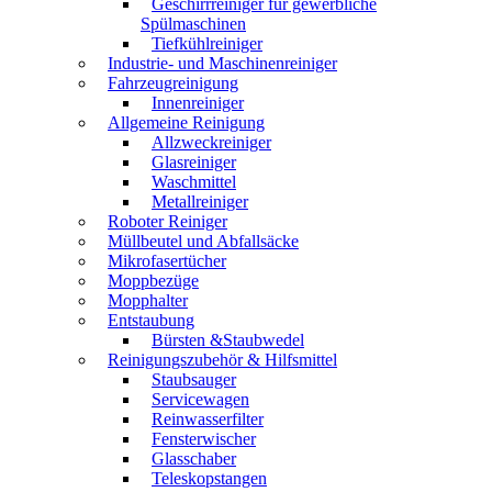
Geschirrreiniger für gewerbliche
Spülmaschinen
Tiefkühlreiniger
Industrie- und Maschinenreiniger
Fahrzeugreinigung
Innenreiniger
Allgemeine Reinigung
Allzweckreiniger
Glasreiniger
Waschmittel
Metallreiniger
Roboter Reiniger
Müllbeutel und Abfallsäcke
Mikrofasertücher
Moppbezüge
Mopphalter
Entstaubung
Bürsten &Staubwedel
Reinigungszubehör & Hilfsmittel
Staubsauger
Servicewagen
Reinwasserfilter
Fensterwischer
Glasschaber
Teleskopstangen