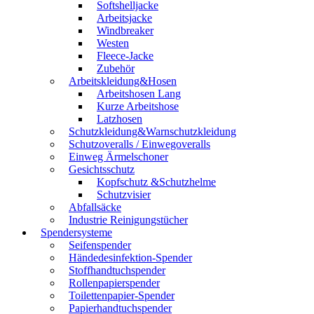
Softshelljacke
Arbeitsjacke
Windbreaker
Westen
Fleece-Jacke
Zubehör
Arbeitskleidung&Hosen
Arbeitshosen Lang
Kurze Arbeitshose
Latzhosen
Schutzkleidung&Warnschutzkleidung
Schutzoveralls / Einwegoveralls
Einweg Ärmelschoner
Gesichtsschutz
Kopfschutz &Schutzhelme
Schutzvisier
Abfallsäcke
Industrie Reinigungstücher
Spendersysteme
Seifenspender
Händedesinfektion-Spender
Stoffhandtuchspender
Rollenpapierspender
Toilettenpapier-Spender
Papierhandtuchspender