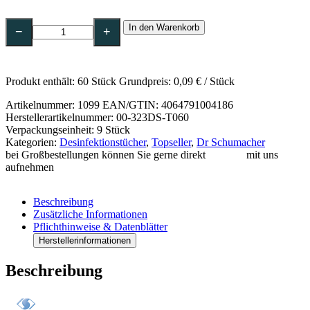
Dr.
In den Warenkorb
Schumacher
−
+
Descosept
Sensitive
Wipes-
60
Produkt enthält: 60
Stück
Grundpreis:
0,09
€
/
Stück
Tücher
Menge
Artikelnummer:
1099
EAN/GTIN: 4064791004186
Herstellerartikelnummer: 00-323DS-T060
Verpackungseinheit: 9 Stück
Kategorien:
Desinfektionstücher
,
Topseller
,
Dr Schumacher
bei Großbestellungen können Sie gerne direkt
Kontakt
mit uns
aufnehmen
Beschreibung
Zusätzliche Informationen
Pflichthinweise & Datenblätter
Herstellerinformationen
Beschreibung