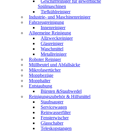
Geschirrreiniger für gewerbliche
Spülmaschinen
Tiefkühlreiniger
Industrie- und Maschinenreiniger
Fahrzeugreinigung
Innenreiniger
Allgemeine Reinigung
Allzweckreiniger
Glasreiniger
Waschmittel
Metallreiniger
Roboter Reiniger
Müllbeutel und Abfallsäcke
Mikrofasertücher
Moppbezüge
Mopphalter
Entstaubung
Bürsten &Staubwedel
Reinigungszubehör & Hilfsmittel
Staubsauger
Servicewagen
Reinwasserfilter
Fensterwischer
Glasschaber
Teleskopstangen