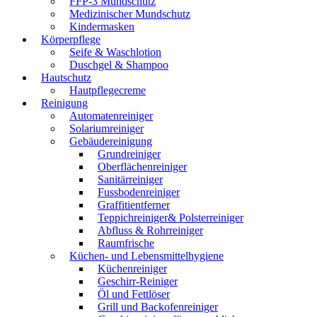
FFP-3 Mundschutz
Medizinischer Mundschutz
Kindermasken
Körperpflege
Seife & Waschlotion
Duschgel & Shampoo
Hautschutz
Hautpflegecreme
Reinigung
Automatenreiniger
Solariumreiniger
Gebäudereinigung
Grundreiniger
Oberflächenreiniger
Sanitärreiniger
Fussbodenreiniger
Graffitientferner
Teppichreiniger& Polsterreiniger
Abfluss & Rohrreiniger
Raumfrische
Küchen- und Lebensmittelhygiene
Küchenreiniger
Geschirr-Reiniger
Öl und Fettlöser
Grill und Backofenreiniger