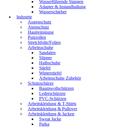
Wasserführende Stangen
Adapter & Instandhaltung
Wasserschieber
Industrie
Augenschutz
Atemschutz
Hautreinigung
Putzrollen
Stretchfolie/Folien
Arbeitsschuhe
Sandalen
Slipper
Halbschuhe
Stiefel
Winterstiefel
Arbeitsschuhe Zubehör
Schutzschürze
Baumwollschürzen
Lederschürzen
PVC-Schürzen
Arbeitskleidung & T-Shirts
Arbeitskleidung & Pullover
Arbeitskleidung & Jacken
Sweat Jacke
Parka