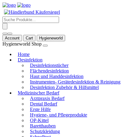
Products
search
Account
Cart
Hygieneworld
Hygieneworld Shop
Home
Desinfektion
Desinfektionstücher
Flächendesinfektion
Haut und Handdesinfektion
Instrumenten- Gerätedesinfektion & Reinigung
Desinfektion Zubehör & Hilfsmittel
Medizinischer Bedarf
Arztpraxis Bedarf
Dental Bedarf
Erste Hilfe
Hygiene- und Pflegeprodukte
OP-Kittel
Baretthauben
Schutzkleidung
Schnelltest