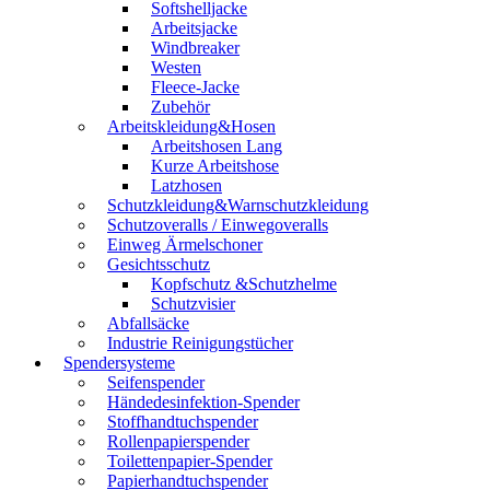
Softshelljacke
Arbeitsjacke
Windbreaker
Westen
Fleece-Jacke
Zubehör
Arbeitskleidung&Hosen
Arbeitshosen Lang
Kurze Arbeitshose
Latzhosen
Schutzkleidung&Warnschutzkleidung
Schutzoveralls / Einwegoveralls
Einweg Ärmelschoner
Gesichtsschutz
Kopfschutz &Schutzhelme
Schutzvisier
Abfallsäcke
Industrie Reinigungstücher
Spendersysteme
Seifenspender
Händedesinfektion-Spender
Stoffhandtuchspender
Rollenpapierspender
Toilettenpapier-Spender
Papierhandtuchspender