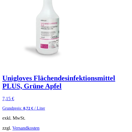
Unigloves Flächendesinfektionsmittel
PLUS, Grüne Apfel
7,15
€
Grundpreis:
/ Liter
0,72
€
exkl. MwSt.
zzgl.
Versandkosten