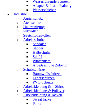
Wasserführende Stangen
Adapter & Instandhaltung
Wasserschieber
Industrie
Augenschutz
Atemschutz
Hautreinigung
Putzrollen
Stretchfolie/Folien
Arbeitsschuhe
Sandalen
Slipper
Halbschuhe
Stiefel
Winterstiefel
Arbeitsschuhe Zubehör
Schutzschürze
Baumwollschürzen
Lederschürzen
PVC-Schürzen
Arbeitskleidung & T-Shirts
Arbeitskleidung & Pullover
Arbeitskleidung & Jacken
Sweat Jacke
Parka