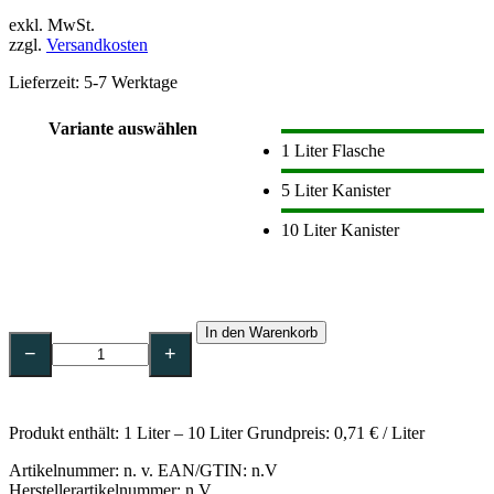
exkl. MwSt.
zzgl.
Versandkosten
Lieferzeit:
5-7 Werktage
Variante auswählen
1 Liter Flasche
5 Liter Kanister
10 Liter Kanister
Dr.
In den Warenkorb
Schumacher
−
+
DESCOSEPT
PUR
Alkoholische
Schnelldesinfektion
Produkt enthält: 1
Liter
– 10
Liter
Grundpreis:
0,71
€
/ Liter
Menge
Artikelnummer:
n. v.
EAN/GTIN: n.V
Herstellerartikelnummer: n.V