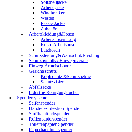
Softshelljacke
Arbeitsjacke
Windbreaker
Westen
Fleece-Jacke
Zubehör
Arbeitskleidung&Hosen
Arbeitshosen Lang
Kurze Arbeitshose
Latzhosen
Schutzkleidung&Warnschutzkleidung
Schutzoveralls / Einwegoveralls
Einweg Ärmelschoner
Gesichtsschutz
Kopfschutz &Schutzhelme
Schutzvisier
Abfallsäcke
Industrie Reinigungstücher
Spendersysteme
Seifenspender
Händedesinfektion-Spender
Stoffhandtuchspender
Rollenpapierspender
Toilettenpapier-Spender
Papierhandtuchspender