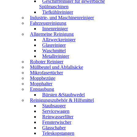
Geschirrreiniger für gewerbliche
Spülmaschinen
Tiefkühlreiniger
Industrie- und Maschinenreiniger
Fahrzeugreinigung
Innenreiniger
Allgemeine Reinigung
Allzweckreiniger
Glasreiniger
Waschmittel
Metallreiniger
Roboter Reiniger
Müllbeutel und Abfallsäcke
Mikrofasertücher
Moppbezüge
Mopphalter
Entstaubung
Bürsten &Staubwedel
Reinigungszubehör & Hilfsmittel
Staubsauger
Servicewagen
Reinwasserfilter
Fensterwischer
Glasschaber
Teleskopstangen