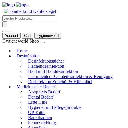
Products
search
Account
Cart
Hygieneworld
Hygieneworld Shop
Home
Desinfektion
Desinfektionstücher
Flächendesinfektion
Haut und Handdesinfektion
Instrumenten- Gerätedesinfektion & Reinigung
Desinfektion Zubehör & Hilfsmittel
Medizinischer Bedarf
Arztpraxis Bedarf
Dental Bedarf
Erste Hilfe
Hygiene- und Pflegeprodukte
OP-Kittel
Baretthauben
Schutzkleidung
Schnelltest