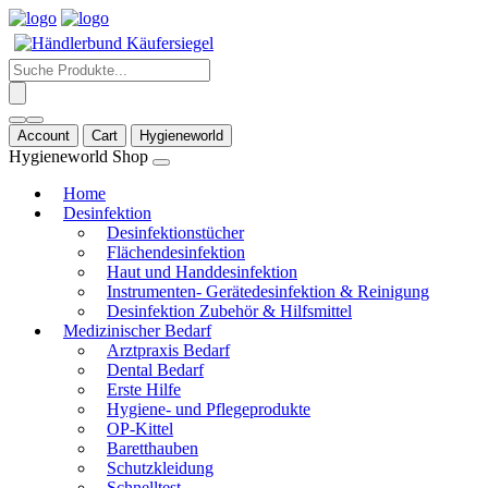
Products
search
Account
Cart
Hygieneworld
Hygieneworld Shop
Home
Desinfektion
Desinfektionstücher
Flächendesinfektion
Haut und Handdesinfektion
Instrumenten- Gerätedesinfektion & Reinigung
Desinfektion Zubehör & Hilfsmittel
Medizinischer Bedarf
Arztpraxis Bedarf
Dental Bedarf
Erste Hilfe
Hygiene- und Pflegeprodukte
OP-Kittel
Baretthauben
Schutzkleidung
Schnelltest