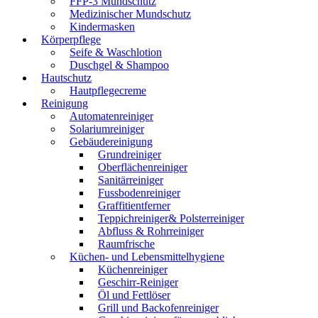
FFP-3 Mundschutz
Medizinischer Mundschutz
Kindermasken
Körperpflege
Seife & Waschlotion
Duschgel & Shampoo
Hautschutz
Hautpflegecreme
Reinigung
Automatenreiniger
Solariumreiniger
Gebäudereinigung
Grundreiniger
Oberflächenreiniger
Sanitärreiniger
Fussbodenreiniger
Graffitientferner
Teppichreiniger& Polsterreiniger
Abfluss & Rohrreiniger
Raumfrische
Küchen- und Lebensmittelhygiene
Küchenreiniger
Geschirr-Reiniger
Öl und Fettlöser
Grill und Backofenreiniger