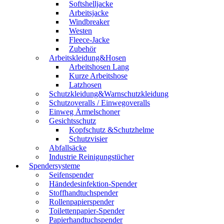
Softshelljacke
Arbeitsjacke
Windbreaker
Westen
Fleece-Jacke
Zubehör
Arbeitskleidung&Hosen
Arbeitshosen Lang
Kurze Arbeitshose
Latzhosen
Schutzkleidung&Warnschutzkleidung
Schutzoveralls / Einwegoveralls
Einweg Ärmelschoner
Gesichtsschutz
Kopfschutz &Schutzhelme
Schutzvisier
Abfallsäcke
Industrie Reinigungstücher
Spendersysteme
Seifenspender
Händedesinfektion-Spender
Stoffhandtuchspender
Rollenpapierspender
Toilettenpapier-Spender
Papierhandtuchspender