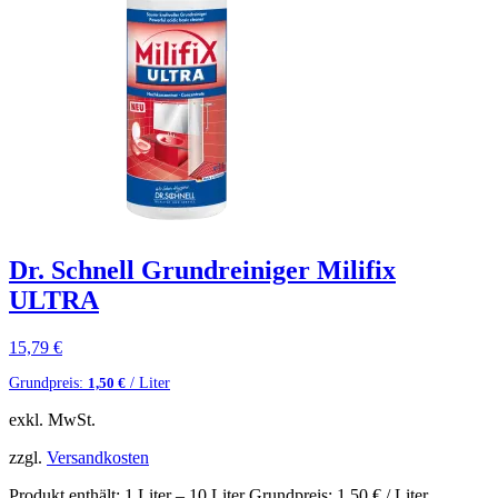
Dr. Schnell Grundreiniger Milifix
ULTRA
15,79
€
Grundpreis:
/ Liter
1,50
€
exkl. MwSt.
zzgl.
Versandkosten
Produkt enthält: 1
Liter
– 10
Liter
Grundpreis:
1,50
€
/ Liter