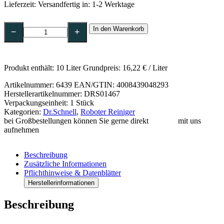
Lieferzeit:
Versandfertig in: 1-2 Werktage
Dr.Schnell
In den Warenkorb
ROBOLUTION
−
+
Intelligenter
2-
in-
1
Produkt enthält: 10
Liter
Grundpreis:
16,22
€
/
Liter
Roboter-
Reiniger
Artikelnummer:
6439
EAN/GTIN: 4008439048293
,10
Herstellerartikelnummer: DRS01467
l
Verpackungseinheit: 1 Stück
Kanister
Kategorien:
Dr.Schnell
,
Roboter Reiniger
Menge
bei Großbestellungen können Sie gerne direkt
Kontakt
mit uns
aufnehmen
Beschreibung
Zusätzliche Informationen
Pflichthinweise & Datenblätter
Herstellerinformationen
Beschreibung