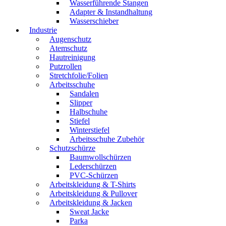
Wasserführende Stangen
Adapter & Instandhaltung
Wasserschieber
Industrie
Augenschutz
Atemschutz
Hautreinigung
Putzrollen
Stretchfolie/Folien
Arbeitsschuhe
Sandalen
Slipper
Halbschuhe
Stiefel
Winterstiefel
Arbeitsschuhe Zubehör
Schutzschürze
Baumwollschürzen
Lederschürzen
PVC-Schürzen
Arbeitskleidung & T-Shirts
Arbeitskleidung & Pullover
Arbeitskleidung & Jacken
Sweat Jacke
Parka