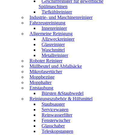
Geschirrreiniger für gewerbliche
Spülmaschinen
Tiefkühlreiniger
Industrie- und Maschinenreiniger
Fahrzeugreinigung
Innenreiniger
Allgemeine Reinigung
Allzweckreiniger
Glasreiniger
Waschmittel
Metallreiniger
Roboter Reiniger
Müllbeutel und Abfallsäcke
Mikrofasertücher
Moppbezüge
Mopphalter
Entstaubung
Bürsten &Staubwedel
Reinigungszubehör & Hilfsmittel
Staubsauger
Servicewagen
Reinwasserfilter
Fensterwischer
Glasschaber
Teleskopstangen