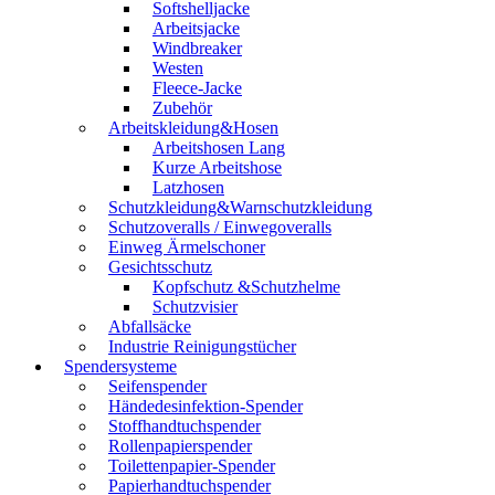
Softshelljacke
Arbeitsjacke
Windbreaker
Westen
Fleece-Jacke
Zubehör
Arbeitskleidung&Hosen
Arbeitshosen Lang
Kurze Arbeitshose
Latzhosen
Schutzkleidung&Warnschutzkleidung
Schutzoveralls / Einwegoveralls
Einweg Ärmelschoner
Gesichtsschutz
Kopfschutz &Schutzhelme
Schutzvisier
Abfallsäcke
Industrie Reinigungstücher
Spendersysteme
Seifenspender
Händedesinfektion-Spender
Stoffhandtuchspender
Rollenpapierspender
Toilettenpapier-Spender
Papierhandtuchspender