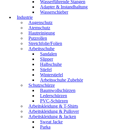
Wasserführende Stangen
Adapter & Instandhaltung
Wasserschieber
Industrie
Augenschutz
Atemschutz
Hautreinigung
Putzrollen
Stretchfolie/Folien
Arbeitsschuhe
Sandalen
Slipper
Halbschuhe
Stiefel
Winterstiefel
Arbeitsschuhe Zubehör
Schutzschürze
Baumwollschürzen
Lederschürzen
PVC-Schürzen
Arbeitskleidung & T-Shirts
Arbeitskleidung & Pullover
Arbeitskleidung & Jacken
Sweat Jacke
Parka