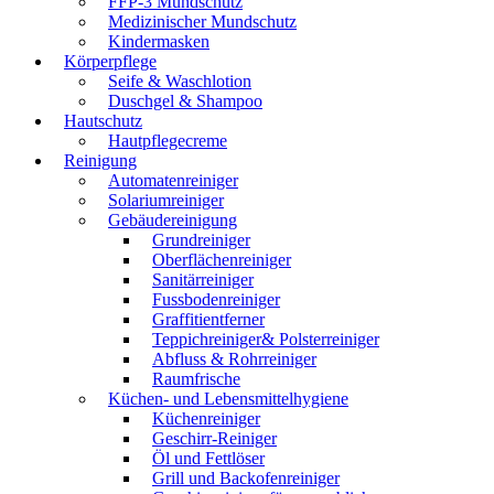
FFP-3 Mundschutz
Medizinischer Mundschutz
Kindermasken
Körperpflege
Seife & Waschlotion
Duschgel & Shampoo
Hautschutz
Hautpflegecreme
Reinigung
Automatenreiniger
Solariumreiniger
Gebäudereinigung
Grundreiniger
Oberflächenreiniger
Sanitärreiniger
Fussbodenreiniger
Graffitientferner
Teppichreiniger& Polsterreiniger
Abfluss & Rohrreiniger
Raumfrische
Küchen- und Lebensmittelhygiene
Küchenreiniger
Geschirr-Reiniger
Öl und Fettlöser
Grill und Backofenreiniger