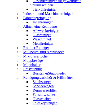
Geschirrreiniger für gewerbliche
Spülmaschinen
Tiefkühlreiniger
Industrie- und Maschinenreiniger
Fahrzeugreinigung
Innenreiniger
Allgemeine Reinigung
Allzweckreiniger
Glasreiniger
Waschmittel
Metallreiniger
Roboter Reiniger
Müllbeutel und Abfallsäcke
Mikrofasertücher
Moppbezüge
Mopphalter
Entstaubung
Bürsten &Staubwedel
Reinigungszubehör & Hilfsmittel
Staubsauger
Servicewagen
Reinwasserfilter
Fensterwischer
Glasschaber
Teleskopstangen