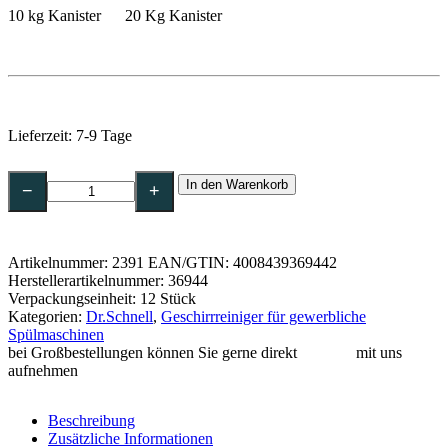
10 kg Kanister 20 Kg Kanister
Lieferzeit:
7-9 Tage
Dr.Schnell
In den Warenkorb
MAFOR
−
+
ECO
ökologischer
Klarspüler
für
Artikelnummer:
2391
EAN/GTIN: 4008439369442
gewerbliche
Herstellerartikelnummer: 36944
Spülmaschinen-
Verpackungseinheit: 12 Stück
1l
Kategorien:
Dr.Schnell
,
Geschirrreiniger für gewerbliche
Menge
Spülmaschinen
bei Großbestellungen können Sie gerne direkt
Kontakt
mit uns
aufnehmen
Beschreibung
Zusätzliche Informationen