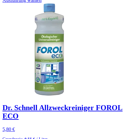
Ausführung wählen
Dr. Schnell Allzweckreiniger FOROL
ECO
5,80
€