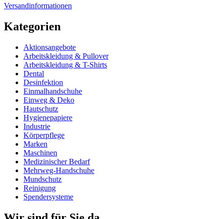
Versandinformationen
Kategorien
Aktionsangebote
Arbeitskleidung & Pullover
Arbeitskleidung & T-Shirts
Dental
Desinfektion
Einmalhandschuhe
Einweg & Deko
Hautschutz
Hygienepapiere
Industrie
Körperpflege
Marken
Maschinen
Medizinischer Bedarf
Mehrweg-Handschuhe
Mundschutz
Reinigung
Spendersysteme
Wir sind für Sie da