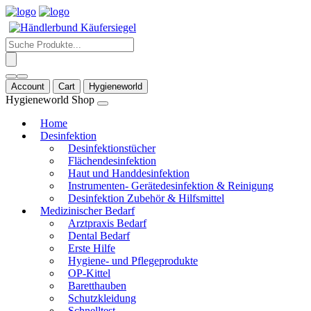
Products
search
Account
Cart
Hygieneworld
Hygieneworld Shop
Home
Desinfektion
Desinfektionstücher
Flächendesinfektion
Haut und Handdesinfektion
Instrumenten- Gerätedesinfektion & Reinigung
Desinfektion Zubehör & Hilfsmittel
Medizinischer Bedarf
Arztpraxis Bedarf
Dental Bedarf
Erste Hilfe
Hygiene- und Pflegeprodukte
OP-Kittel
Baretthauben
Schutzkleidung
Schnelltest