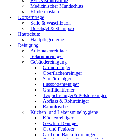
FFP-3 Mundschutz
Medizinischer Mundschutz
Kindermasken
Körperpflege
Seife & Waschlotion
Duschgel & Shampoo
Hautschutz
Hautpflegecreme
Reinigung
Automatenreiniger
Solariumreiniger
Gebäudereinigung
Grundreiniger
Oberflächenreiniger
Sanitärreiniger
Fussbodenreiniger
Graffitientferner
Teppichreiniger& Polsterreiniger
Abfluss & Rohrreiniger
Raumfrische
Küchen- und Lebensmittelhygiene
Küchenreiniger
Geschirr-Reiniger
Öl und Fettlöser
Grill und Backofenreiniger