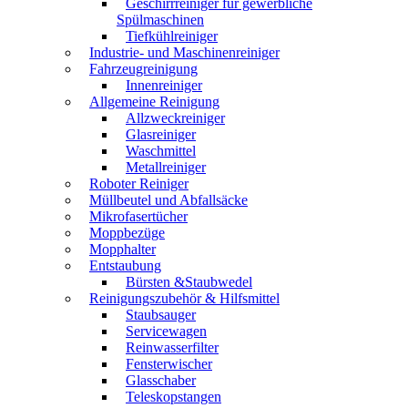
Geschirrreiniger für gewerbliche
Spülmaschinen
Tiefkühlreiniger
Industrie- und Maschinenreiniger
Fahrzeugreinigung
Innenreiniger
Allgemeine Reinigung
Allzweckreiniger
Glasreiniger
Waschmittel
Metallreiniger
Roboter Reiniger
Müllbeutel und Abfallsäcke
Mikrofasertücher
Moppbezüge
Mopphalter
Entstaubung
Bürsten &Staubwedel
Reinigungszubehör & Hilfsmittel
Staubsauger
Servicewagen
Reinwasserfilter
Fensterwischer
Glasschaber
Teleskopstangen