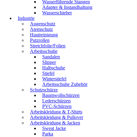
Wasserführende Stangen
Adapter & Instandhaltung
Wasserschieber
Industrie
Augenschutz
Atemschutz
Hautreinigung
Putzrollen
Stretchfolie/Folien
Arbeitsschuhe
Sandalen
Slipper
Halbschuhe
Stiefel
Winterstiefel
Arbeitsschuhe Zubehör
Schutzschürze
Baumwollschürzen
Lederschürzen
PVC-Schürzen
Arbeitskleidung & T-Shirts
Arbeitskleidung & Pullover
Arbeitskleidung & Jacken
Sweat Jacke
Parka