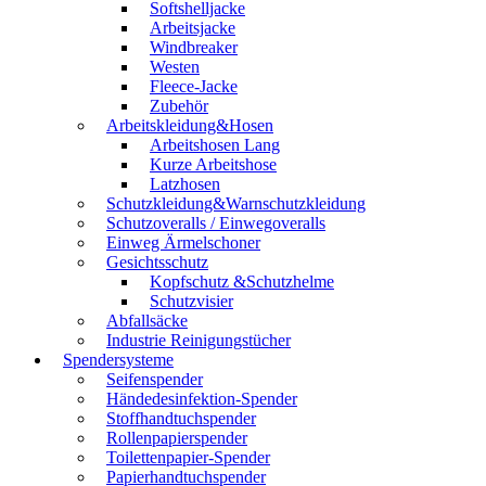
Softshelljacke
Arbeitsjacke
Windbreaker
Westen
Fleece-Jacke
Zubehör
Arbeitskleidung&Hosen
Arbeitshosen Lang
Kurze Arbeitshose
Latzhosen
Schutzkleidung&Warnschutzkleidung
Schutzoveralls / Einwegoveralls
Einweg Ärmelschoner
Gesichtsschutz
Kopfschutz &Schutzhelme
Schutzvisier
Abfallsäcke
Industrie Reinigungstücher
Spendersysteme
Seifenspender
Händedesinfektion-Spender
Stoffhandtuchspender
Rollenpapierspender
Toilettenpapier-Spender
Papierhandtuchspender