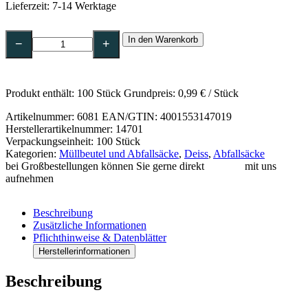
Lieferzeit:
7-14 Werktage
DEISS
In den Warenkorb
PREMIUM
−
+
Abfallsäcke
70
l,
100
Produkt enthält: 100
Stück
Grundpreis:
0,99
€
/
Stück
my,
grau
Artikelnummer:
6081
EAN/GTIN: 4001553147019
575
Herstellerartikelnummer: 14701
x
Verpackungseinheit: 100 Stück
1000
Kategorien:
Müllbeutel und Abfallsäcke
,
Deiss
,
Abfallsäcke
mm,
bei Großbestellungen können Sie gerne direkt
Kontakt
mit uns
LDPE-
aufnehmen
14701
Menge
Beschreibung
Zusätzliche Informationen
Pflichthinweise & Datenblätter
Herstellerinformationen
Beschreibung