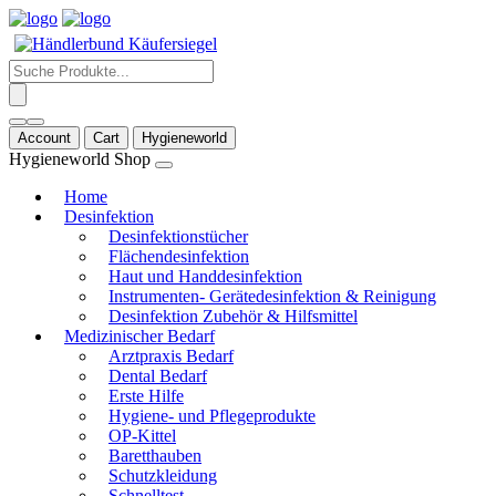
Products
search
Account
Cart
Hygieneworld
Hygieneworld Shop
Home
Desinfektion
Desinfektionstücher
Flächendesinfektion
Haut und Handdesinfektion
Instrumenten- Gerätedesinfektion & Reinigung
Desinfektion Zubehör & Hilfsmittel
Medizinischer Bedarf
Arztpraxis Bedarf
Dental Bedarf
Erste Hilfe
Hygiene- und Pflegeprodukte
OP-Kittel
Baretthauben
Schutzkleidung
Schnelltest