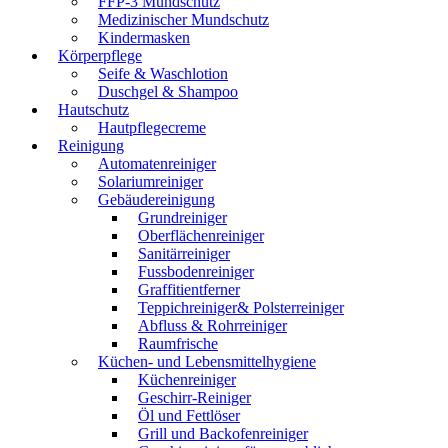
FFP-3 Mundschutz
Medizinischer Mundschutz
Kindermasken
Körperpflege
Seife & Waschlotion
Duschgel & Shampoo
Hautschutz
Hautpflegecreme
Reinigung
Automatenreiniger
Solariumreiniger
Gebäudereinigung
Grundreiniger
Oberflächenreiniger
Sanitärreiniger
Fussbodenreiniger
Graffitientferner
Teppichreiniger& Polsterreiniger
Abfluss & Rohrreiniger
Raumfrische
Küchen- und Lebensmittelhygiene
Küchenreiniger
Geschirr-Reiniger
Öl und Fettlöser
Grill und Backofenreiniger