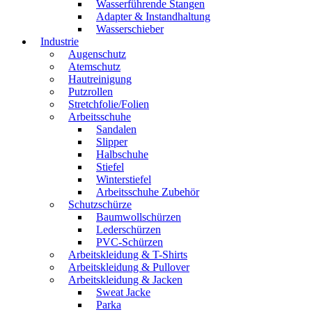
Wasserführende Stangen
Adapter & Instandhaltung
Wasserschieber
Industrie
Augenschutz
Atemschutz
Hautreinigung
Putzrollen
Stretchfolie/Folien
Arbeitsschuhe
Sandalen
Slipper
Halbschuhe
Stiefel
Winterstiefel
Arbeitsschuhe Zubehör
Schutzschürze
Baumwollschürzen
Lederschürzen
PVC-Schürzen
Arbeitskleidung & T-Shirts
Arbeitskleidung & Pullover
Arbeitskleidung & Jacken
Sweat Jacke
Parka