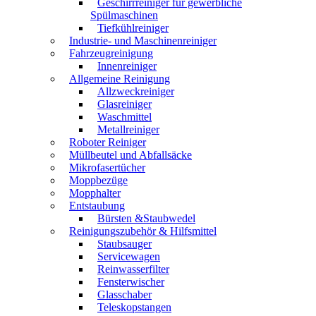
Geschirrreiniger für gewerbliche
Spülmaschinen
Tiefkühlreiniger
Industrie- und Maschinenreiniger
Fahrzeugreinigung
Innenreiniger
Allgemeine Reinigung
Allzweckreiniger
Glasreiniger
Waschmittel
Metallreiniger
Roboter Reiniger
Müllbeutel und Abfallsäcke
Mikrofasertücher
Moppbezüge
Mopphalter
Entstaubung
Bürsten &Staubwedel
Reinigungszubehör & Hilfsmittel
Staubsauger
Servicewagen
Reinwasserfilter
Fensterwischer
Glasschaber
Teleskopstangen