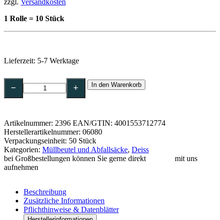
zzgl.
Versandkosten
1 Rolle = 10 Stück
Lieferzeit:
5-7 Werktage
DEISS
In den Warenkorb
Bioline
−
+
Abfallbeutel
60
l,
20
Artikelnummer:
2396
EAN/GTIN: 4001553712774
my
Herstellerartikelnummer: 06080
biologisch
Verpackungseinheit: 50 Stück
abbaubar,
Kategorien:
Müllbeutel und Abfallsäcke
,
Deiss
620
bei Großbestellungen können Sie gerne direkt
Kontakt
mit uns
x
aufnehmen
800
mm-
06080
Beschreibung
Menge
Zusätzliche Informationen
Pflichthinweise & Datenblätter
Herstellerinformationen