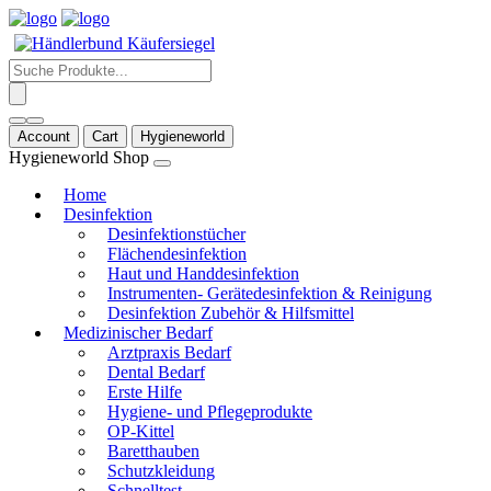
Products
search
Account
Cart
Hygieneworld
Hygieneworld Shop
Home
Desinfektion
Desinfektionstücher
Flächendesinfektion
Haut und Handdesinfektion
Instrumenten- Gerätedesinfektion & Reinigung
Desinfektion Zubehör & Hilfsmittel
Medizinischer Bedarf
Arztpraxis Bedarf
Dental Bedarf
Erste Hilfe
Hygiene- und Pflegeprodukte
OP-Kittel
Baretthauben
Schutzkleidung
Schnelltest