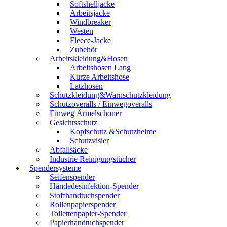
Softshelljacke
Arbeitsjacke
Windbreaker
Westen
Fleece-Jacke
Zubehör
Arbeitskleidung&Hosen
Arbeitshosen Lang
Kurze Arbeitshose
Latzhosen
Schutzkleidung&Warnschutzkleidung
Schutzoveralls / Einwegoveralls
Einweg Ärmelschoner
Gesichtsschutz
Kopfschutz &Schutzhelme
Schutzvisier
Abfallsäcke
Industrie Reinigungstücher
Spendersysteme
Seifenspender
Händedesinfektion-Spender
Stoffhandtuchspender
Rollenpapierspender
Toilettenpapier-Spender
Papierhandtuchspender