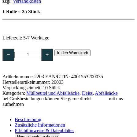
zzgl.
Versandkosten
1 Rolle = 25 Stück
Lieferzeit:
5-7 Werktage
DEISS
In den Warenkorb
Abfallsäcke,
−
+
120
l,
Typ
60,
Artikelnummer:
2203
EAN/GTIN: 4001553200035
blau
Herstellerartikelnummer: 20003
700
Verpackungseinheit: 10 Stück
x
Kategorien:
Müllbeutel und Abfallsäcke
,
Deiss
,
Abfallsäcke
1100
bei Großbestellungen können Sie gerne direkt
Kontakt
mit uns
mm,
aufnehmen
LDPE
aus
Recycling-
Beschreibung
20003
Zusätzliche Informationen
Menge
Pflichthinweise & Datenblätter
Herstellerinformationen