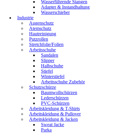
Wasserführende Stangen
Adapter & Instandhaltung
Wasserschieber
Industrie
Augenschutz
Atemschutz
Hautreinigung
Putzrollen
Stretchfolie/Folien
Arbeitsschuhe
Sandalen
Slipper
Halbschuhe
Stiefel
Winterstiefel
Arbeitsschuhe Zubehör
Schutzschürze
Baumwollschürzen
Lederschürzen
PVC-Schürzen
Arbeitskleidung & T-Shirts
Arbeitskleidung & Pullover
Arbeitskleidung & Jacken
Sweat Jacke
Parka