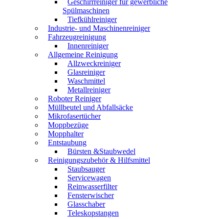
Geschirrreiniger für gewerbliche
Spülmaschinen
Tiefkühlreiniger
Industrie- und Maschinenreiniger
Fahrzeugreinigung
Innenreiniger
Allgemeine Reinigung
Allzweckreiniger
Glasreiniger
Waschmittel
Metallreiniger
Roboter Reiniger
Müllbeutel und Abfallsäcke
Mikrofasertücher
Moppbezüge
Mopphalter
Entstaubung
Bürsten &Staubwedel
Reinigungszubehör & Hilfsmittel
Staubsauger
Servicewagen
Reinwasserfilter
Fensterwischer
Glasschaber
Teleskopstangen