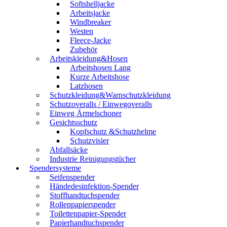
Softshelljacke
Arbeitsjacke
Windbreaker
Westen
Fleece-Jacke
Zubehör
Arbeitskleidung&Hosen
Arbeitshosen Lang
Kurze Arbeitshose
Latzhosen
Schutzkleidung&Warnschutzkleidung
Schutzoveralls / Einwegoveralls
Einweg Ärmelschoner
Gesichtsschutz
Kopfschutz &Schutzhelme
Schutzvisier
Abfallsäcke
Industrie Reinigungstücher
Spendersysteme
Seifenspender
Händedesinfektion-Spender
Stoffhandtuchspender
Rollenpapierspender
Toilettenpapier-Spender
Papierhandtuchspender