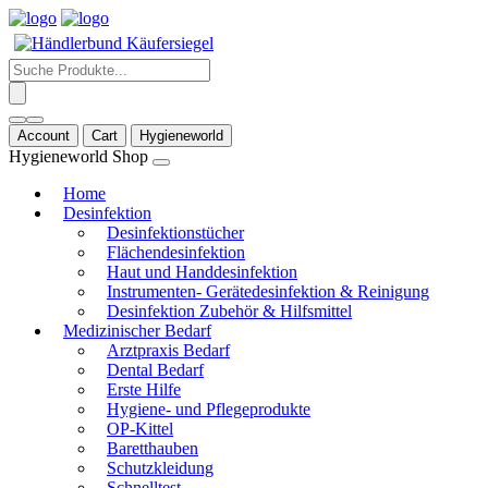
Products
search
Account
Cart
Hygieneworld
Hygieneworld Shop
Home
Desinfektion
Desinfektionstücher
Flächendesinfektion
Haut und Handdesinfektion
Instrumenten- Gerätedesinfektion & Reinigung
Desinfektion Zubehör & Hilfsmittel
Medizinischer Bedarf
Arztpraxis Bedarf
Dental Bedarf
Erste Hilfe
Hygiene- und Pflegeprodukte
OP-Kittel
Baretthauben
Schutzkleidung
Schnelltest