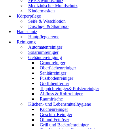
FFP-3 Mundschutz
Medizinischer Mundschutz
Kindermasken
Körperpflege
Seife & Waschlotion
Duschgel & Shampoo
Hautschutz
Hautpflegecreme
Reinigung
Automatenreiniger
Solariumreiniger
Gebäudereinigung
Grundreiniger
Oberflächenreiniger
Sanitärreiniger
Fussbodenreiniger
Graffitientferner
Teppichreiniger& Polsterreiniger
Abfluss & Rohrreiniger
Raumfrische
Küchen- und Lebensmittelhygiene
Küchenreiniger
Geschirr-Reiniger
Öl und Fettlöser
Grill und Backofenreiniger