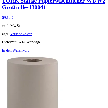
TORK Starke Papierwischtücher W1/W2
Großrolle-130041
69,12
€
exkl. MwSt.
zzgl.
Versandkosten
Lieferzeit:
7-14 Werktage
In den Warenkorb