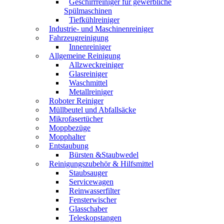
Geschirrreiniger für gewerbliche
Spülmaschinen
Tiefkühlreiniger
Industrie- und Maschinenreiniger
Fahrzeugreinigung
Innenreiniger
Allgemeine Reinigung
Allzweckreiniger
Glasreiniger
Waschmittel
Metallreiniger
Roboter Reiniger
Müllbeutel und Abfallsäcke
Mikrofasertücher
Moppbezüge
Mopphalter
Entstaubung
Bürsten &Staubwedel
Reinigungszubehör & Hilfsmittel
Staubsauger
Servicewagen
Reinwasserfilter
Fensterwischer
Glasschaber
Teleskopstangen