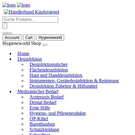
Products
search
Account
Cart
Hygieneworld
Hygieneworld Shop
Home
Desinfektion
Desinfektionstücher
Flächendesinfektion
Haut und Handdesinfektion
Instrumenten- Gerätedesinfektion & Reinigung
Desinfektion Zubehör & Hilfsmittel
Medizinischer Bedarf
Arztpraxis Bedarf
Dental Bedarf
Erste Hilfe
Hygiene- und Pflegeprodukte
OP-Kittel
Baretthauben
Schutzkleidung
Schnelltest