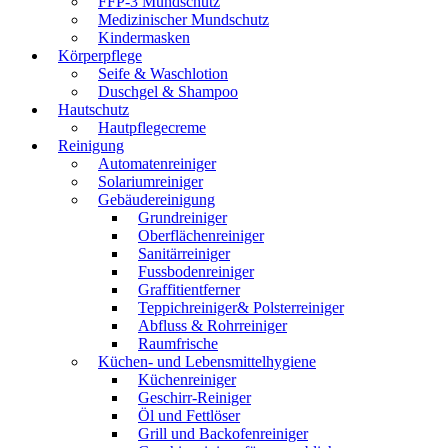
FFP-3 Mundschutz
Medizinischer Mundschutz
Kindermasken
Körperpflege
Seife & Waschlotion
Duschgel & Shampoo
Hautschutz
Hautpflegecreme
Reinigung
Automatenreiniger
Solariumreiniger
Gebäudereinigung
Grundreiniger
Oberflächenreiniger
Sanitärreiniger
Fussbodenreiniger
Graffitientferner
Teppichreiniger& Polsterreiniger
Abfluss & Rohrreiniger
Raumfrische
Küchen- und Lebensmittelhygiene
Küchenreiniger
Geschirr-Reiniger
Öl und Fettlöser
Grill und Backofenreiniger