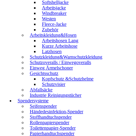
Softshelljacke
Arbeitsjacke
Windbreaker
Westen
Fleece-Jacke
Zubehör
Arbeitskleidung&Hosen
Arbeitshosen Lang
Kurze Arbeitshose
Latzhosen
Schutzkleidung&Warnschutzkleidung
Schutzoveralls / Einwegoveralls
Einweg Ärmelschoner
Gesichtsschutz
Kopfschutz &Schutzhelme
Schutzvisier
Abfallsäcke
Industrie Reinigungstücher
Spendersysteme
Seifenspender
Händedesinfektion-Spender
Stoffhandtuchspender
Rollenpapierspender
Toilettenpapier-Spender
Papierhandtuchspender