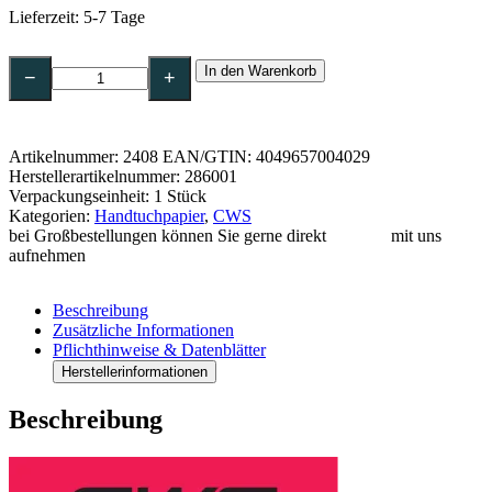
Lieferzeit:
5-7 Tage
CWS
In den Warenkorb
BestPaper
−
+
Roll
Rollenhandtuch
2-
lagig,
Artikelnummer:
2408
EAN/GTIN: 4049657004029
hochweiß,
Herstellerartikelnummer: 286001
Rolle
Verpackungseinheit: 1 Stück
a
Kategorien:
Handtuchpapier
,
CWS
100
bei Großbestellungen können Sie gerne direkt
Kontakt
mit uns
m
aufnehmen
Menge
Beschreibung
Zusätzliche Informationen
Pflichthinweise & Datenblätter
Herstellerinformationen
Beschreibung