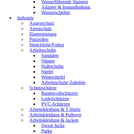
Wasserführende Stangen
Adapter & Instandhaltung
Wasserschieber
Industrie
Augenschutz
Atemschutz
Hautreinigung
Putzrollen
Stretchfolie/Folien
Arbeitsschuhe
Sandalen
Slipper
Halbschuhe
Stiefel
Winterstiefel
Arbeitsschuhe Zubehör
Schutzschürze
Baumwollschürzen
Lederschürzen
PVC-Schürzen
Arbeitskleidung & T-Shirts
Arbeitskleidung & Pullover
Arbeitskleidung & Jacken
Sweat Jacke
Parka