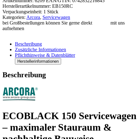
Artikelnummer:
6209
EAN/GTIN: 0742832216845
Herstellerartikelnummer: EB150RC
Verpackungseinheit: 1 Stück
Kategorien:
Arcora
,
Servicewagen
bei Großbestellungen können Sie gerne direkt
Kontakt
mit uns
aufnehmen
Beschreibung
Zusätzliche Informationen
Pflichthinweise & Datenblätter
Herstellerinformationen
Beschreibung
ECOBLACK 150 Servicewagen
– maximaler Stauraum &
nachhaltige Bauweise