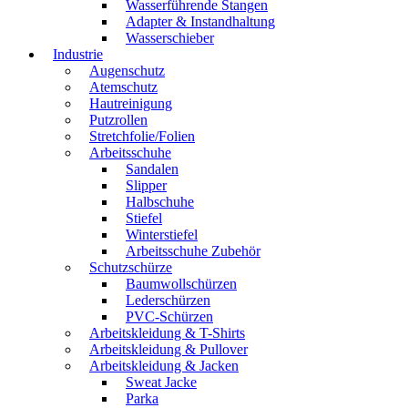
Wasserführende Stangen
Adapter & Instandhaltung
Wasserschieber
Industrie
Augenschutz
Atemschutz
Hautreinigung
Putzrollen
Stretchfolie/Folien
Arbeitsschuhe
Sandalen
Slipper
Halbschuhe
Stiefel
Winterstiefel
Arbeitsschuhe Zubehör
Schutzschürze
Baumwollschürzen
Lederschürzen
PVC-Schürzen
Arbeitskleidung & T-Shirts
Arbeitskleidung & Pullover
Arbeitskleidung & Jacken
Sweat Jacke
Parka