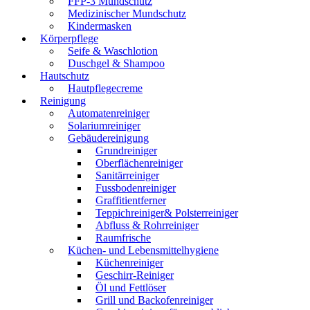
FFP-3 Mundschutz
Medizinischer Mundschutz
Kindermasken
Körperpflege
Seife & Waschlotion
Duschgel & Shampoo
Hautschutz
Hautpflegecreme
Reinigung
Automatenreiniger
Solariumreiniger
Gebäudereinigung
Grundreiniger
Oberflächenreiniger
Sanitärreiniger
Fussbodenreiniger
Graffitientferner
Teppichreiniger& Polsterreiniger
Abfluss & Rohrreiniger
Raumfrische
Küchen- und Lebensmittelhygiene
Küchenreiniger
Geschirr-Reiniger
Öl und Fettlöser
Grill und Backofenreiniger