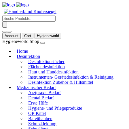
Products
search
Account
Cart
Hygieneworld
Hygieneworld Shop
Home
Desinfektion
Desinfektionstücher
Flächendesinfektion
Haut und Handdesinfektion
Instrumenten- Gerätedesinfektion & Reinigung
Desinfektion Zubehör & Hilfsmittel
Medizinischer Bedarf
Arztpraxis Bedarf
Dental Bedarf
Erste Hilfe
Hygiene- und Pflegeprodukte
OP-Kittel
Baretthauben
Schutzkleidung
Schnelltest