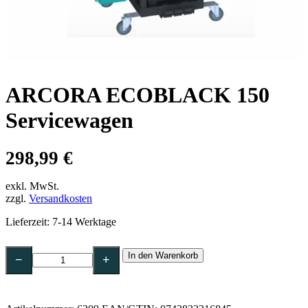
ARCORA ECOBLACK 150
Servicewagen
298,99
€
exkl. MwSt.
zzgl.
Versandkosten
Lieferzeit:
7-14 Werktage
ARCORA
In den Warenkorb
ECOBLACK
−
+
150
Servicewagen
Menge