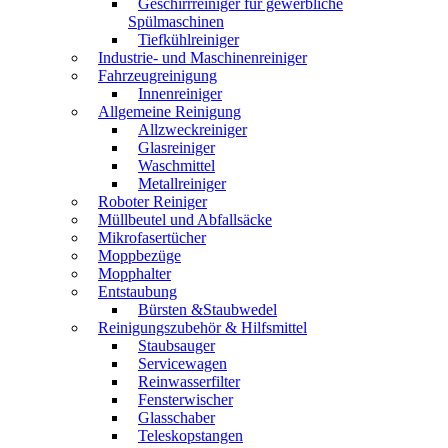
Geschirrreiniger für gewerbliche
Spülmaschinen
Tiefkühlreiniger
Industrie- und Maschinenreiniger
Fahrzeugreinigung
Innenreiniger
Allgemeine Reinigung
Allzweckreiniger
Glasreiniger
Waschmittel
Metallreiniger
Roboter Reiniger
Müllbeutel und Abfallsäcke
Mikrofasertücher
Moppbezüge
Mopphalter
Entstaubung
Bürsten &Staubwedel
Reinigungszubehör & Hilfsmittel
Staubsauger
Servicewagen
Reinwasserfilter
Fensterwischer
Glasschaber
Teleskopstangen