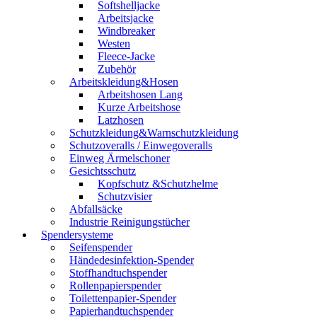
Softshelljacke
Arbeitsjacke
Windbreaker
Westen
Fleece-Jacke
Zubehör
Arbeitskleidung&Hosen
Arbeitshosen Lang
Kurze Arbeitshose
Latzhosen
Schutzkleidung&Warnschutzkleidung
Schutzoveralls / Einwegoveralls
Einweg Ärmelschoner
Gesichtsschutz
Kopfschutz &Schutzhelme
Schutzvisier
Abfallsäcke
Industrie Reinigungstücher
Spendersysteme
Seifenspender
Händedesinfektion-Spender
Stoffhandtuchspender
Rollenpapierspender
Toilettenpapier-Spender
Papierhandtuchspender