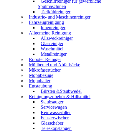
Geschirrreiniger für gewerbliche
Spülmaschinen
Tiefkühlreiniger
Industrie- und Maschinenreiniger
Fahrzeugreinigung
Innenreiniger
Allgemeine Reinigung
Allzweckreiniger
Glasreiniger
Waschmittel
Metallreiniger
Roboter Reiniger
Müllbeutel und Abfallsäcke
Mikrofasertücher
Moppbezüge
Mopphalter
Entstaubung
Bürsten &Staubwedel
Reinigungszubehör & Hilfsmittel
Staubsauger
Servicewagen
Reinwasserfilter
Fensterwischer
Glasschaber
Teleskopstangen