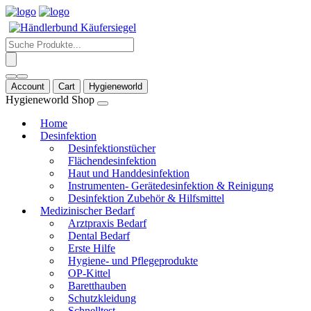
Products
search
Account
Cart
Hygieneworld
Hygieneworld Shop
Home
Desinfektion
Desinfektionstücher
Flächendesinfektion
Haut und Handdesinfektion
Instrumenten- Gerätedesinfektion & Reinigung
Desinfektion Zubehör & Hilfsmittel
Medizinischer Bedarf
Arztpraxis Bedarf
Dental Bedarf
Erste Hilfe
Hygiene- und Pflegeprodukte
OP-Kittel
Baretthauben
Schutzkleidung
Schnelltest