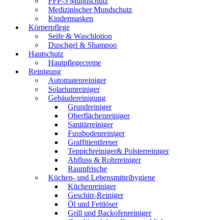
FFP-3 Mundschutz
Medizinischer Mundschutz
Kindermasken
Körperpflege
Seife & Waschlotion
Duschgel & Shampoo
Hautschutz
Hautpflegecreme
Reinigung
Automatenreiniger
Solariumreiniger
Gebäudereinigung
Grundreiniger
Oberflächenreiniger
Sanitärreiniger
Fussbodenreiniger
Graffitientferner
Teppichreiniger& Polsterreiniger
Abfluss & Rohrreiniger
Raumfrische
Küchen- und Lebensmittelhygiene
Küchenreiniger
Geschirr-Reiniger
Öl und Fettlöser
Grill und Backofenreiniger