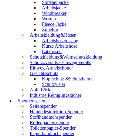
Softshelljacke
Arbeitsjacke
Windbreaker
Westen
Fleece-Jacke
Zubehör
Arbeitskleidung&Hosen
Arbeitshosen Lang
Kurze Arbeitshose
Latzhosen
Schutzkleidung&Warnschutzkleidung
Schutzoveralls / Einwegoveralls
Einweg Ärmelschoner
Gesichtsschutz
Kopfschutz &Schutzhelme
Schutzvisier
Abfallsäcke
Industrie Reinigungstücher
Spendersysteme
Seifenspender
Händedesinfektion-Spender
Stoffhandtuchspender
Rollenpapierspender
Toilettenpapier-Spender
Papierhandtuchspender