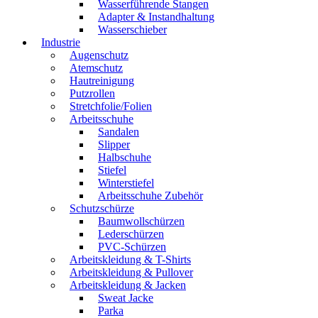
Wasserführende Stangen
Adapter & Instandhaltung
Wasserschieber
Industrie
Augenschutz
Atemschutz
Hautreinigung
Putzrollen
Stretchfolie/Folien
Arbeitsschuhe
Sandalen
Slipper
Halbschuhe
Stiefel
Winterstiefel
Arbeitsschuhe Zubehör
Schutzschürze
Baumwollschürzen
Lederschürzen
PVC-Schürzen
Arbeitskleidung & T-Shirts
Arbeitskleidung & Pullover
Arbeitskleidung & Jacken
Sweat Jacke
Parka