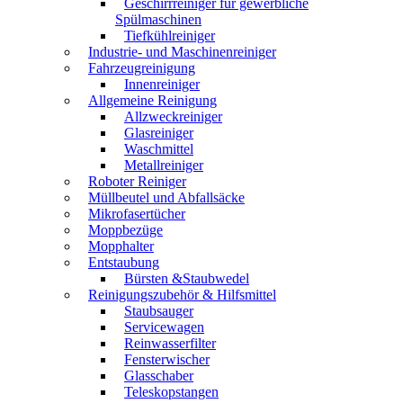
Geschirrreiniger für gewerbliche
Spülmaschinen
Tiefkühlreiniger
Industrie- und Maschinenreiniger
Fahrzeugreinigung
Innenreiniger
Allgemeine Reinigung
Allzweckreiniger
Glasreiniger
Waschmittel
Metallreiniger
Roboter Reiniger
Müllbeutel und Abfallsäcke
Mikrofasertücher
Moppbezüge
Mopphalter
Entstaubung
Bürsten &Staubwedel
Reinigungszubehör & Hilfsmittel
Staubsauger
Servicewagen
Reinwasserfilter
Fensterwischer
Glasschaber
Teleskopstangen