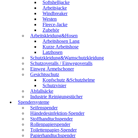
Softshelljacke
Arbeitsjacke
Windbreaker
Westen
Fleece-Jacke
Zubehör
Arbeitskleidung&Hosen
Arbeitshosen Lang
Kurze Arbeitshose
Latzhosen
Schutzkleidung&Warnschutzkleidung
Schutzoveralls / Einwegoveralls
Einweg Ärmelschoner
Gesichtsschutz
Kopfschutz &Schutzhelme
Schutzvisier
Abfallsäcke
Industrie Reinigungstücher
Spendersysteme
Seifenspender
Händedesinfektion-Spender
Stoffhandtuchspender
Rollenpapierspender
Toilettenpapier-Spender
Papierhandtuchspender