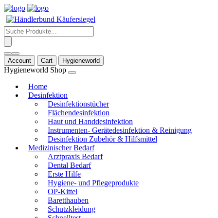
Products
search
Account
Cart
Hygieneworld
Hygieneworld Shop
Home
Desinfektion
Desinfektionstücher
Flächendesinfektion
Haut und Handdesinfektion
Instrumenten- Gerätedesinfektion & Reinigung
Desinfektion Zubehör & Hilfsmittel
Medizinischer Bedarf
Arztpraxis Bedarf
Dental Bedarf
Erste Hilfe
Hygiene- und Pflegeprodukte
OP-Kittel
Baretthauben
Schutzkleidung
Schnelltest