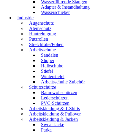
Wasserführende Stangen
Adapter & Instandhaltung
Wasserschieber
Industrie
Augenschutz
Atemschutz
Hautreinigung
Putzrollen
Stretchfolie/Folien
Arbeitsschuhe
Sandalen
Slipper
Halbschuhe
Stiefel
Winterstiefel
Arbeitsschuhe Zubehör
Schutzschürze
Baumwollschürzen
Lederschürzen
PVC-Schürzen
Arbeitskleidung & T-Shirts
Arbeitskleidung & Pullover
Arbeitskleidung & Jacken
Sweat Jacke
Parka