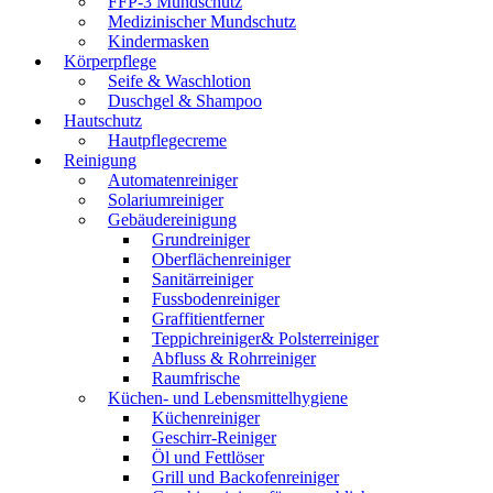
FFP-3 Mundschutz
Medizinischer Mundschutz
Kindermasken
Körperpflege
Seife & Waschlotion
Duschgel & Shampoo
Hautschutz
Hautpflegecreme
Reinigung
Automatenreiniger
Solariumreiniger
Gebäudereinigung
Grundreiniger
Oberflächenreiniger
Sanitärreiniger
Fussbodenreiniger
Graffitientferner
Teppichreiniger& Polsterreiniger
Abfluss & Rohrreiniger
Raumfrische
Küchen- und Lebensmittelhygiene
Küchenreiniger
Geschirr-Reiniger
Öl und Fettlöser
Grill und Backofenreiniger