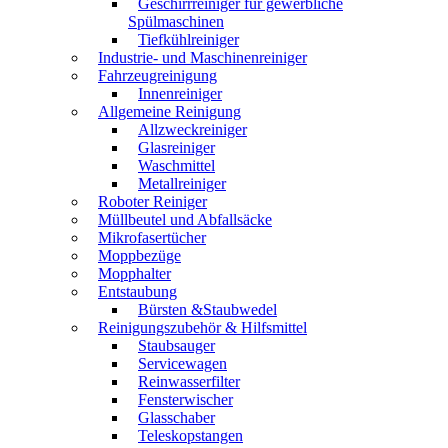
Geschirrreiniger für gewerbliche
Spülmaschinen
Tiefkühlreiniger
Industrie- und Maschinenreiniger
Fahrzeugreinigung
Innenreiniger
Allgemeine Reinigung
Allzweckreiniger
Glasreiniger
Waschmittel
Metallreiniger
Roboter Reiniger
Müllbeutel und Abfallsäcke
Mikrofasertücher
Moppbezüge
Mopphalter
Entstaubung
Bürsten &Staubwedel
Reinigungszubehör & Hilfsmittel
Staubsauger
Servicewagen
Reinwasserfilter
Fensterwischer
Glasschaber
Teleskopstangen