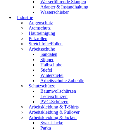
Wasserführende Stangen
Adapter & Instandhaltung
Wasserschieber
Industrie
Augenschutz
Atemschutz
Hautreinigung
Putzrollen
Stretchfolie/Folien
Arbeitsschuhe
Sandalen
Slipper
Halbschuhe
Stiefel
Winterstiefel
Arbeitsschuhe Zubehör
Schutzschürze
Baumwollschürzen
Lederschürzen
PVC-Schürzen
Arbeitskleidung & T-Shirts
Arbeitskleidung & Pullover
Arbeitskleidung & Jacken
Sweat Jacke
Parka