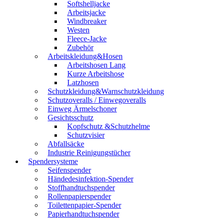
Softshelljacke
Arbeitsjacke
Windbreaker
Westen
Fleece-Jacke
Zubehör
Arbeitskleidung&Hosen
Arbeitshosen Lang
Kurze Arbeitshose
Latzhosen
Schutzkleidung&Warnschutzkleidung
Schutzoveralls / Einwegoveralls
Einweg Ärmelschoner
Gesichtsschutz
Kopfschutz &Schutzhelme
Schutzvisier
Abfallsäcke
Industrie Reinigungstücher
Spendersysteme
Seifenspender
Händedesinfektion-Spender
Stoffhandtuchspender
Rollenpapierspender
Toilettenpapier-Spender
Papierhandtuchspender