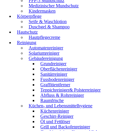
FFP-3 Mundschutz
Medizinischer Mundschutz
Kindermasken
Körperpflege
Seife & Waschlotion
Duschgel & Shampoo
Hautschutz
Hautpflegecreme
Reinigung
Automatenreiniger
Solariumreiniger
Gebäudereinigung
Grundreiniger
Oberflächenreiniger
Sanitärreiniger
Fussbodenreiniger
Graffitientferner
Teppichreiniger& Polsterreiniger
Abfluss & Rohrreiniger
Raumfrische
Küchen- und Lebensmittelhygiene
Küchenreiniger
Geschirr-Reiniger
Öl und Fettlöser
Grill und Backofenreiniger