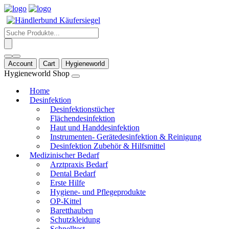
Products
search
Account
Cart
Hygieneworld
Hygieneworld Shop
Home
Desinfektion
Desinfektionstücher
Flächendesinfektion
Haut und Handdesinfektion
Instrumenten- Gerätedesinfektion & Reinigung
Desinfektion Zubehör & Hilfsmittel
Medizinischer Bedarf
Arztpraxis Bedarf
Dental Bedarf
Erste Hilfe
Hygiene- und Pflegeprodukte
OP-Kittel
Baretthauben
Schutzkleidung
Schnelltest