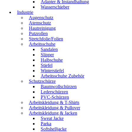
Adapter & Instandhaltung
Wasserschieber
Industrie
Augenschutz
Atemschutz
Hautreinigung
Putzrollen
Stretchfolie/Folien
Arbeitsschuhe
Sandalen
Slipper
Halbschuhe
Stiefel
Winterstiefel
Arbeitsschuhe Zubehör
Schutzschürze
Baumwollschürzen
Lederschürzen
PVC-Schürzen
Arbeitskleidung & T-Shirts
Arbeitskleidung & Pullover
Arbeitskleidung & Jacken
Sweat Jacke
Parka
Softshelljacke