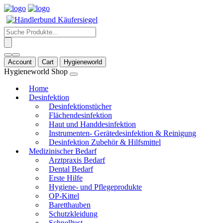
Products
search
Account
Cart
Hygieneworld
Hygieneworld Shop
Home
Desinfektion
Desinfektionstücher
Flächendesinfektion
Haut und Handdesinfektion
Instrumenten- Gerätedesinfektion & Reinigung
Desinfektion Zubehör & Hilfsmittel
Medizinischer Bedarf
Arztpraxis Bedarf
Dental Bedarf
Erste Hilfe
Hygiene- und Pflegeprodukte
OP-Kittel
Baretthauben
Schutzkleidung
Schnelltest