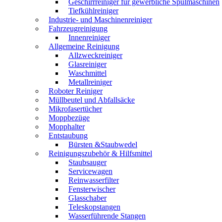
Geschirrreiniger für gewerbliche Spülmaschinen
Tiefkühlreiniger
Industrie- und Maschinenreiniger
Fahrzeugreinigung
Innenreiniger
Allgemeine Reinigung
Allzweckreiniger
Glasreiniger
Waschmittel
Metallreiniger
Roboter Reiniger
Müllbeutel und Abfallsäcke
Mikrofasertücher
Moppbezüge
Mopphalter
Entstaubung
Bürsten &Staubwedel
Reinigungszubehör & Hilfsmittel
Staubsauger
Servicewagen
Reinwasserfilter
Fensterwischer
Glasschaber
Teleskopstangen
Wasserführende Stangen