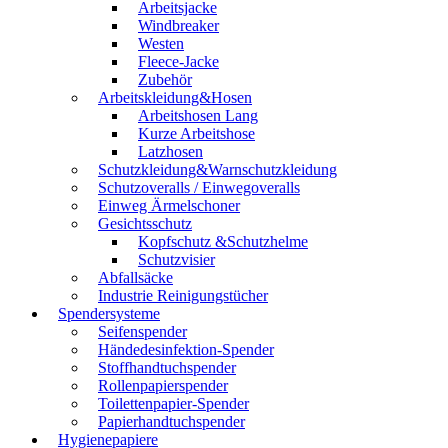
Arbeitsjacke
Windbreaker
Westen
Fleece-Jacke
Zubehör
Arbeitskleidung&Hosen
Arbeitshosen Lang
Kurze Arbeitshose
Latzhosen
Schutzkleidung&Warnschutzkleidung
Schutzoveralls / Einwegoveralls
Einweg Ärmelschoner
Gesichtsschutz
Kopfschutz &Schutzhelme
Schutzvisier
Abfallsäcke
Industrie Reinigungstücher
Spendersysteme
Seifenspender
Händedesinfektion-Spender
Stoffhandtuchspender
Rollenpapierspender
Toilettenpapier-Spender
Papierhandtuchspender
Hygienepapiere