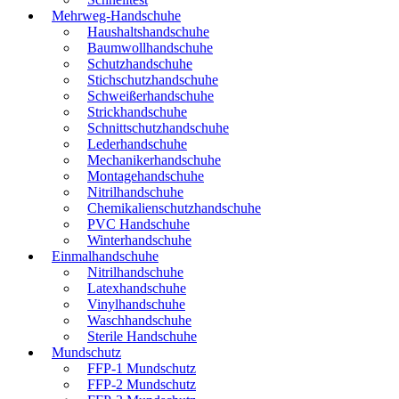
Mehrweg-Handschuhe
Haushaltshandschuhe
Baumwollhandschuhe
Schutzhandschuhe
Stichschutzhandschuhe
Schweißerhandschuhe
Strickhandschuhe
Schnittschutzhandschuhe
Lederhandschuhe
Mechanikerhandschuhe
Montagehandschuhe
Nitrilhandschuhe
Chemikalienschutzhandschuhe
PVC Handschuhe
Winterhandschuhe
Einmalhandschuhe
Nitrilhandschuhe
Latexhandschuhe
Vinylhandschuhe
Waschhandschuhe
Sterile Handschuhe
Mundschutz
FFP-1 Mundschutz
FFP-2 Mundschutz