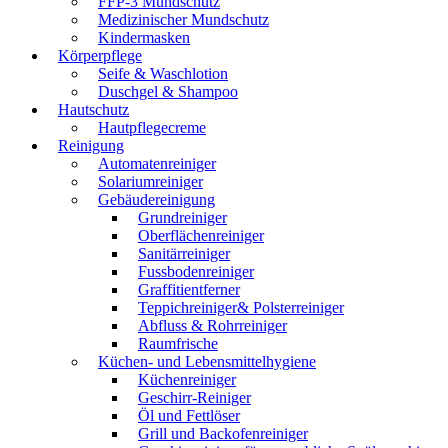
FFP-3 Mundschutz
Medizinischer Mundschutz
Kindermasken
Körperpflege
Seife & Waschlotion
Duschgel & Shampoo
Hautschutz
Hautpflegecreme
Reinigung
Automatenreiniger
Solariumreiniger
Gebäudereinigung
Grundreiniger
Oberflächenreiniger
Sanitärreiniger
Fussbodenreiniger
Graffitientferner
Teppichreiniger& Polsterreiniger
Abfluss & Rohrreiniger
Raumfrische
Küchen- und Lebensmittelhygiene
Küchenreiniger
Geschirr-Reiniger
Öl und Fettlöser
Grill und Backofenreiniger