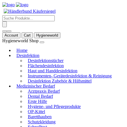
Products
search
Account
Cart
Hygieneworld
Hygieneworld Shop
Home
Desinfektion
Desinfektionstücher
Flächendesinfektion
Haut und Handdesinfektion
Instrumenten- Gerätedesinfektion & Reinigung
Desinfektion Zubehör & Hilfsmittel
Medizinischer Bedarf
Arztpraxis Bedarf
Dental Bedarf
Erste Hilfe
Hygiene- und Pflegeprodukte
OP-Kittel
Baretthauben
Schutzkleidung
Schnelltest