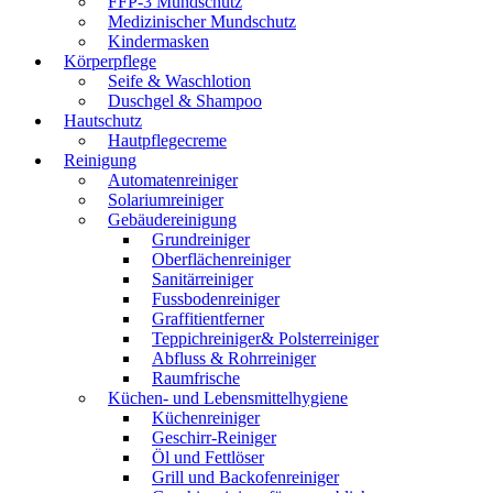
FFP-3 Mundschutz
Medizinischer Mundschutz
Kindermasken
Körperpflege
Seife & Waschlotion
Duschgel & Shampoo
Hautschutz
Hautpflegecreme
Reinigung
Automatenreiniger
Solariumreiniger
Gebäudereinigung
Grundreiniger
Oberflächenreiniger
Sanitärreiniger
Fussbodenreiniger
Graffitientferner
Teppichreiniger& Polsterreiniger
Abfluss & Rohrreiniger
Raumfrische
Küchen- und Lebensmittelhygiene
Küchenreiniger
Geschirr-Reiniger
Öl und Fettlöser
Grill und Backofenreiniger