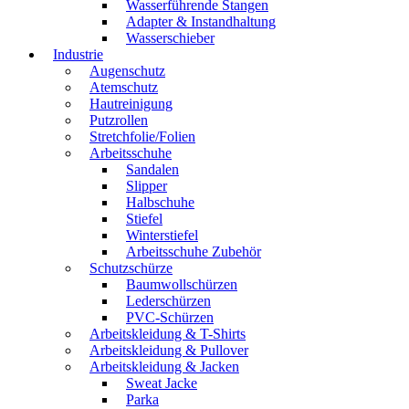
Wasserführende Stangen
Adapter & Instandhaltung
Wasserschieber
Industrie
Augenschutz
Atemschutz
Hautreinigung
Putzrollen
Stretchfolie/Folien
Arbeitsschuhe
Sandalen
Slipper
Halbschuhe
Stiefel
Winterstiefel
Arbeitsschuhe Zubehör
Schutzschürze
Baumwollschürzen
Lederschürzen
PVC-Schürzen
Arbeitskleidung & T-Shirts
Arbeitskleidung & Pullover
Arbeitskleidung & Jacken
Sweat Jacke
Parka