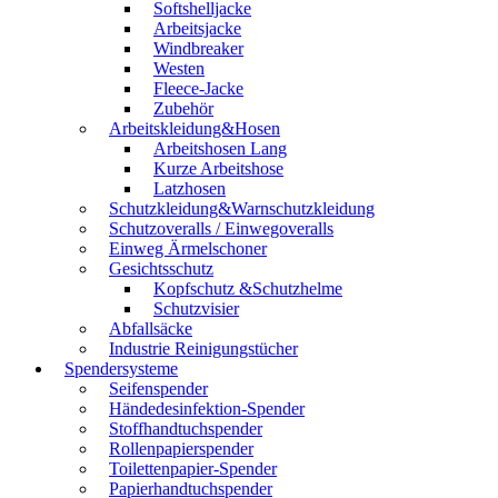
Softshelljacke
Arbeitsjacke
Windbreaker
Westen
Fleece-Jacke
Zubehör
Arbeitskleidung&Hosen
Arbeitshosen Lang
Kurze Arbeitshose
Latzhosen
Schutzkleidung&Warnschutzkleidung
Schutzoveralls / Einwegoveralls
Einweg Ärmelschoner
Gesichtsschutz
Kopfschutz &Schutzhelme
Schutzvisier
Abfallsäcke
Industrie Reinigungstücher
Spendersysteme
Seifenspender
Händedesinfektion-Spender
Stoffhandtuchspender
Rollenpapierspender
Toilettenpapier-Spender
Papierhandtuchspender