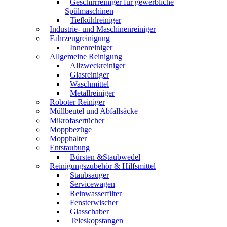
Geschirrreiniger für gewerbliche
Spülmaschinen
Tiefkühlreiniger
Industrie- und Maschinenreiniger
Fahrzeugreinigung
Innenreiniger
Allgemeine Reinigung
Allzweckreiniger
Glasreiniger
Waschmittel
Metallreiniger
Roboter Reiniger
Müllbeutel und Abfallsäcke
Mikrofasertücher
Moppbezüge
Mopphalter
Entstaubung
Bürsten &Staubwedel
Reinigungszubehör & Hilfsmittel
Staubsauger
Servicewagen
Reinwasserfilter
Fensterwischer
Glasschaber
Teleskopstangen