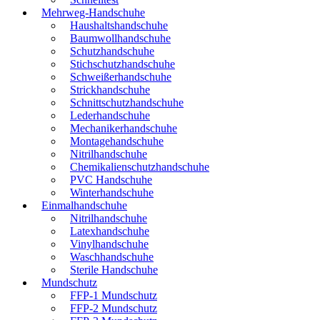
Mehrweg-Handschuhe
Haushaltshandschuhe
Baumwollhandschuhe
Schutzhandschuhe
Stichschutzhandschuhe
Schweißerhandschuhe
Strickhandschuhe
Schnittschutzhandschuhe
Lederhandschuhe
Mechanikerhandschuhe
Montagehandschuhe
Nitrilhandschuhe
Chemikalienschutzhandschuhe
PVC Handschuhe
Winterhandschuhe
Einmalhandschuhe
Nitrilhandschuhe
Latexhandschuhe
Vinylhandschuhe
Waschhandschuhe
Sterile Handschuhe
Mundschutz
FFP-1 Mundschutz
FFP-2 Mundschutz