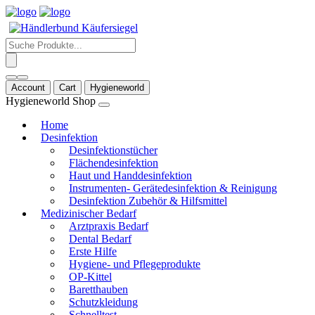
Products
search
Account
Cart
Hygieneworld
Hygieneworld Shop
Home
Desinfektion
Desinfektionstücher
Flächendesinfektion
Haut und Handdesinfektion
Instrumenten- Gerätedesinfektion & Reinigung
Desinfektion Zubehör & Hilfsmittel
Medizinischer Bedarf
Arztpraxis Bedarf
Dental Bedarf
Erste Hilfe
Hygiene- und Pflegeprodukte
OP-Kittel
Baretthauben
Schutzkleidung
Schnelltest