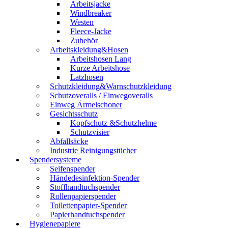
Arbeitsjacke
Windbreaker
Westen
Fleece-Jacke
Zubehör
Arbeitskleidung&Hosen
Arbeitshosen Lang
Kurze Arbeitshose
Latzhosen
Schutzkleidung&Warnschutzkleidung
Schutzoveralls / Einwegoveralls
Einweg Ärmelschoner
Gesichtsschutz
Kopfschutz &Schutzhelme
Schutzvisier
Abfallsäcke
Industrie Reinigungstücher
Spendersysteme
Seifenspender
Händedesinfektion-Spender
Stoffhandtuchspender
Rollenpapierspender
Toilettenpapier-Spender
Papierhandtuchspender
Hygienepapiere