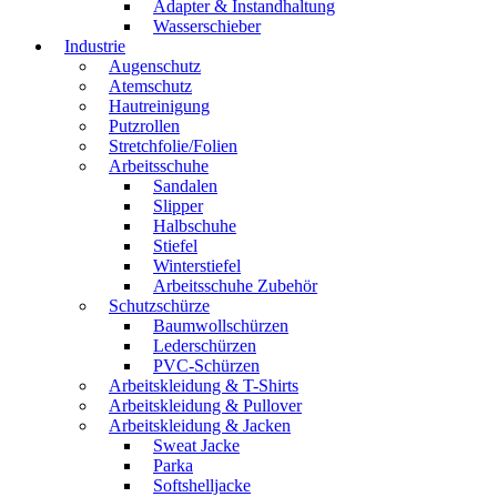
Adapter & Instandhaltung
Wasserschieber
Industrie
Augenschutz
Atemschutz
Hautreinigung
Putzrollen
Stretchfolie/Folien
Arbeitsschuhe
Sandalen
Slipper
Halbschuhe
Stiefel
Winterstiefel
Arbeitsschuhe Zubehör
Schutzschürze
Baumwollschürzen
Lederschürzen
PVC-Schürzen
Arbeitskleidung & T-Shirts
Arbeitskleidung & Pullover
Arbeitskleidung & Jacken
Sweat Jacke
Parka
Softshelljacke