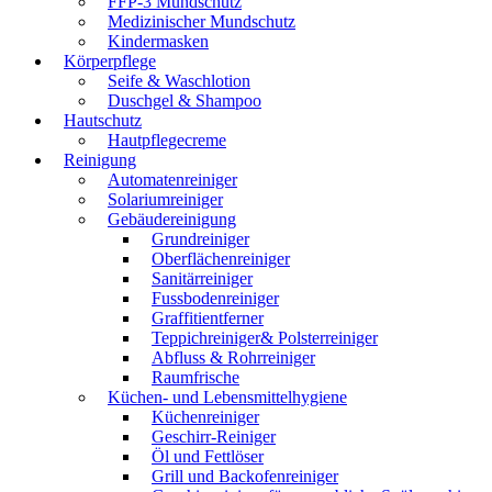
FFP-3 Mundschutz
Medizinischer Mundschutz
Kindermasken
Körperpflege
Seife & Waschlotion
Duschgel & Shampoo
Hautschutz
Hautpflegecreme
Reinigung
Automatenreiniger
Solariumreiniger
Gebäudereinigung
Grundreiniger
Oberflächenreiniger
Sanitärreiniger
Fussbodenreiniger
Graffitientferner
Teppichreiniger& Polsterreiniger
Abfluss & Rohrreiniger
Raumfrische
Küchen- und Lebensmittelhygiene
Küchenreiniger
Geschirr-Reiniger
Öl und Fettlöser
Grill und Backofenreiniger