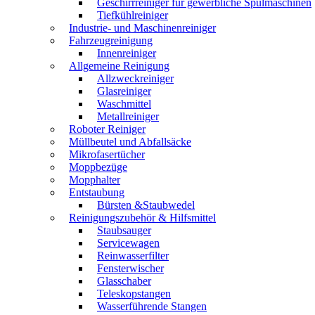
Geschirrreiniger für gewerbliche Spülmaschinen
Tiefkühlreiniger
Industrie- und Maschinenreiniger
Fahrzeugreinigung
Innenreiniger
Allgemeine Reinigung
Allzweckreiniger
Glasreiniger
Waschmittel
Metallreiniger
Roboter Reiniger
Müllbeutel und Abfallsäcke
Mikrofasertücher
Moppbezüge
Mopphalter
Entstaubung
Bürsten &Staubwedel
Reinigungszubehör & Hilfsmittel
Staubsauger
Servicewagen
Reinwasserfilter
Fensterwischer
Glasschaber
Teleskopstangen
Wasserführende Stangen