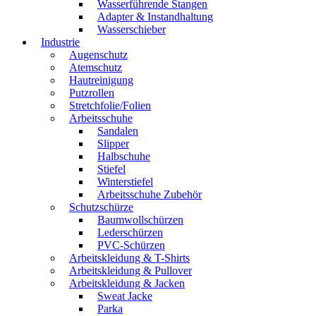
Wasserführende Stangen
Adapter & Instandhaltung
Wasserschieber
Industrie
Augenschutz
Atemschutz
Hautreinigung
Putzrollen
Stretchfolie/Folien
Arbeitsschuhe
Sandalen
Slipper
Halbschuhe
Stiefel
Winterstiefel
Arbeitsschuhe Zubehör
Schutzschürze
Baumwollschürzen
Lederschürzen
PVC-Schürzen
Arbeitskleidung & T-Shirts
Arbeitskleidung & Pullover
Arbeitskleidung & Jacken
Sweat Jacke
Parka