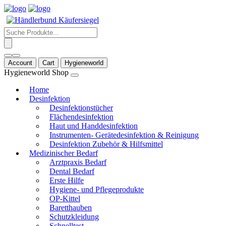
Products
search
Account
Cart
Hygieneworld
Hygieneworld Shop
Home
Desinfektion
Desinfektionstücher
Flächendesinfektion
Haut und Handdesinfektion
Instrumenten- Gerätedesinfektion & Reinigung
Desinfektion Zubehör & Hilfsmittel
Medizinischer Bedarf
Arztpraxis Bedarf
Dental Bedarf
Erste Hilfe
Hygiene- und Pflegeprodukte
OP-Kittel
Baretthauben
Schutzkleidung
Schnelltest