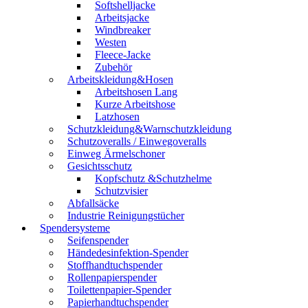
Softshelljacke
Arbeitsjacke
Windbreaker
Westen
Fleece-Jacke
Zubehör
Arbeitskleidung&Hosen
Arbeitshosen Lang
Kurze Arbeitshose
Latzhosen
Schutzkleidung&Warnschutzkleidung
Schutzoveralls / Einwegoveralls
Einweg Ärmelschoner
Gesichtsschutz
Kopfschutz &Schutzhelme
Schutzvisier
Abfallsäcke
Industrie Reinigungstücher
Spendersysteme
Seifenspender
Händedesinfektion-Spender
Stoffhandtuchspender
Rollenpapierspender
Toilettenpapier-Spender
Papierhandtuchspender