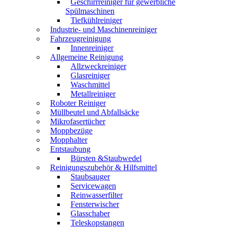
Geschirrreiniger für gewerbliche
Spülmaschinen
Tiefkühlreiniger
Industrie- und Maschinenreiniger
Fahrzeugreinigung
Innenreiniger
Allgemeine Reinigung
Allzweckreiniger
Glasreiniger
Waschmittel
Metallreiniger
Roboter Reiniger
Müllbeutel und Abfallsäcke
Mikrofasertücher
Moppbezüge
Mopphalter
Entstaubung
Bürsten &Staubwedel
Reinigungszubehör & Hilfsmittel
Staubsauger
Servicewagen
Reinwasserfilter
Fensterwischer
Glasschaber
Teleskopstangen