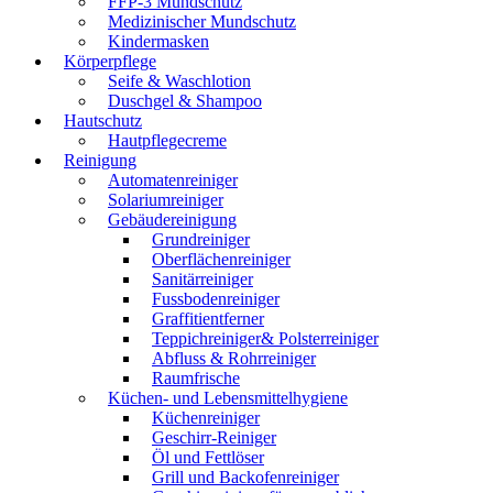
FFP-3 Mundschutz
Medizinischer Mundschutz
Kindermasken
Körperpflege
Seife & Waschlotion
Duschgel & Shampoo
Hautschutz
Hautpflegecreme
Reinigung
Automatenreiniger
Solariumreiniger
Gebäudereinigung
Grundreiniger
Oberflächenreiniger
Sanitärreiniger
Fussbodenreiniger
Graffitientferner
Teppichreiniger& Polsterreiniger
Abfluss & Rohrreiniger
Raumfrische
Küchen- und Lebensmittelhygiene
Küchenreiniger
Geschirr-Reiniger
Öl und Fettlöser
Grill und Backofenreiniger