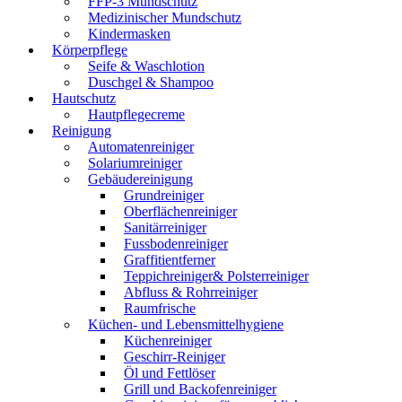
FFP-3 Mundschutz
Medizinischer Mundschutz
Kindermasken
Körperpflege
Seife & Waschlotion
Duschgel & Shampoo
Hautschutz
Hautpflegecreme
Reinigung
Automatenreiniger
Solariumreiniger
Gebäudereinigung
Grundreiniger
Oberflächenreiniger
Sanitärreiniger
Fussbodenreiniger
Graffitientferner
Teppichreiniger& Polsterreiniger
Abfluss & Rohrreiniger
Raumfrische
Küchen- und Lebensmittelhygiene
Küchenreiniger
Geschirr-Reiniger
Öl und Fettlöser
Grill und Backofenreiniger