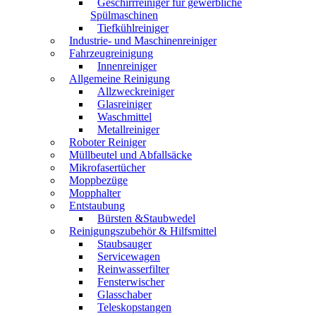
Geschirrreiniger für gewerbliche
Spülmaschinen
Tiefkühlreiniger
Industrie- und Maschinenreiniger
Fahrzeugreinigung
Innenreiniger
Allgemeine Reinigung
Allzweckreiniger
Glasreiniger
Waschmittel
Metallreiniger
Roboter Reiniger
Müllbeutel und Abfallsäcke
Mikrofasertücher
Moppbezüge
Mopphalter
Entstaubung
Bürsten &Staubwedel
Reinigungszubehör & Hilfsmittel
Staubsauger
Servicewagen
Reinwasserfilter
Fensterwischer
Glasschaber
Teleskopstangen