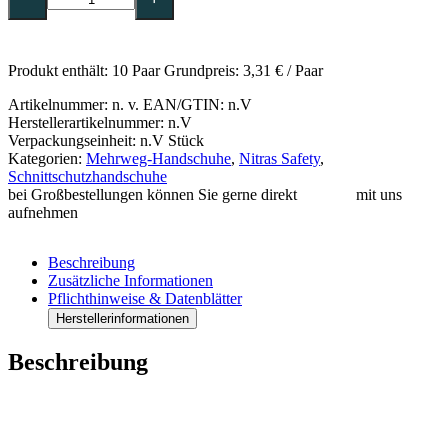
,
10
Paar
-6305
Produkt enthält: 10
Paar
Grundpreis:
3,31
€
/
Paar
Menge
Artikelnummer:
n. v.
EAN/GTIN: n.V
Herstellerartikelnummer: n.V
Verpackungseinheit: n.V Stück
Kategorien:
Mehrweg-Handschuhe
,
Nitras Safety
,
Schnittschutzhandschuhe
bei Großbestellungen können Sie gerne direkt
Kontakt
mit uns
aufnehmen
Beschreibung
Zusätzliche Informationen
Pflichthinweise & Datenblätter
Herstellerinformationen
Beschreibung