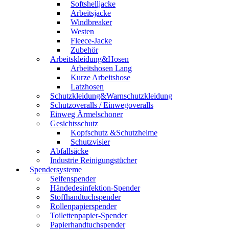
Softshelljacke
Arbeitsjacke
Windbreaker
Westen
Fleece-Jacke
Zubehör
Arbeitskleidung&Hosen
Arbeitshosen Lang
Kurze Arbeitshose
Latzhosen
Schutzkleidung&Warnschutzkleidung
Schutzoveralls / Einwegoveralls
Einweg Ärmelschoner
Gesichtsschutz
Kopfschutz &Schutzhelme
Schutzvisier
Abfallsäcke
Industrie Reinigungstücher
Spendersysteme
Seifenspender
Händedesinfektion-Spender
Stoffhandtuchspender
Rollenpapierspender
Toilettenpapier-Spender
Papierhandtuchspender