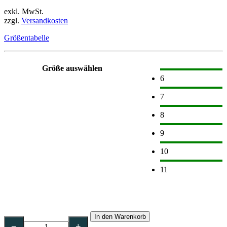
exkl. MwSt.
zzgl.
Versandkosten
Größentabelle
Größe auswählen
6
7
8
9
10
11
NITRAS
In den Warenkorb
Schnittschutzhandschuhe
−
+