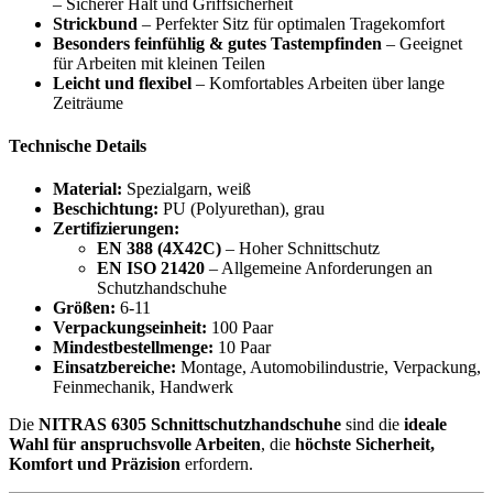
– Sicherer Halt und Griffsicherheit
Strickbund
– Perfekter Sitz für optimalen Tragekomfort
Besonders feinfühlig & gutes Tastempfinden
– Geeignet
für Arbeiten mit kleinen Teilen
Leicht und flexibel
– Komfortables Arbeiten über lange
Zeiträume
Technische Details
Material:
Spezialgarn, weiß
Beschichtung:
PU (Polyurethan), grau
Zertifizierungen:
EN 388 (4X42C)
– Hoher Schnittschutz
EN ISO 21420
– Allgemeine Anforderungen an
Schutzhandschuhe
Größen:
6-11
Verpackungseinheit:
100 Paar
Mindestbestellmenge:
10 Paar
Einsatzbereiche:
Montage, Automobilindustrie, Verpackung,
Feinmechanik, Handwerk
Die
NITRAS 6305 Schnittschutzhandschuhe
sind die
ideale
Wahl für anspruchsvolle Arbeiten
, die
höchste Sicherheit,
Komfort und Präzision
erfordern.