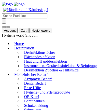
Products
search
Account
Cart
Hygieneworld
Hygieneworld Shop
Home
Desinfektion
Desinfektionstücher
Flächendesinfektion
Haut und Handdesinfektion
Instrumenten- Gerätedesinfektion & Reinigung
Desinfektion Zubehör & Hilfsmittel
Medizinischer Bedarf
Arztpraxis Bedarf
Dental Bedarf
Erste Hilfe
Hygiene- und Pflegeprodukte
OP-Kittel
Baretthauben
Schutzkleidung
Schnelltest