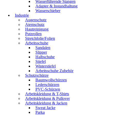
Wasserführende Stangen
Adapter & Instandhaltung
Wasserschieber
Industrie
Augenschutz
Atemschutz
Hautreinigung
Putzrollen
Stretchfolie/Folien
Arbeitsschuhe
Sandalen
Slipper
Halbschuhe
Stiefel
Winterstiefel
Arbeitsschuhe Zubehör
Schutzschürze
Baumwollschürzen
Lederschürzen
PVC-Schürzen
Arbeitskleidung & T-Shirts
Arbeitskleidung & Pullover
Arbeitskleidung & Jacken
Sweat Jacke
Parka