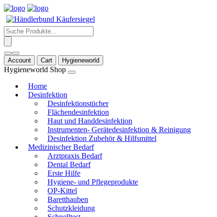
Products
search
Account
Cart
Hygieneworld
Hygieneworld Shop
Home
Desinfektion
Desinfektionstücher
Flächendesinfektion
Haut und Handdesinfektion
Instrumenten- Gerätedesinfektion & Reinigung
Desinfektion Zubehör & Hilfsmittel
Medizinischer Bedarf
Arztpraxis Bedarf
Dental Bedarf
Erste Hilfe
Hygiene- und Pflegeprodukte
OP-Kittel
Baretthauben
Schutzkleidung
Schnelltest