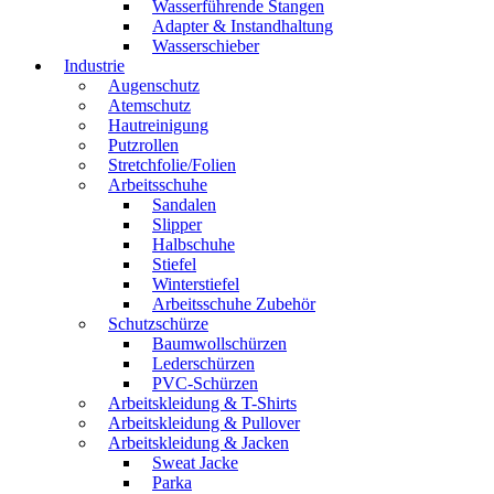
Wasserführende Stangen
Adapter & Instandhaltung
Wasserschieber
Industrie
Augenschutz
Atemschutz
Hautreinigung
Putzrollen
Stretchfolie/Folien
Arbeitsschuhe
Sandalen
Slipper
Halbschuhe
Stiefel
Winterstiefel
Arbeitsschuhe Zubehör
Schutzschürze
Baumwollschürzen
Lederschürzen
PVC-Schürzen
Arbeitskleidung & T-Shirts
Arbeitskleidung & Pullover
Arbeitskleidung & Jacken
Sweat Jacke
Parka