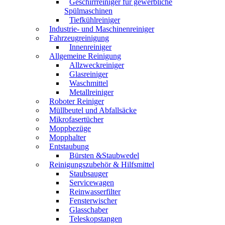
Geschirrreiniger für gewerbliche
Spülmaschinen
Tiefkühlreiniger
Industrie- und Maschinenreiniger
Fahrzeugreinigung
Innenreiniger
Allgemeine Reinigung
Allzweckreiniger
Glasreiniger
Waschmittel
Metallreiniger
Roboter Reiniger
Müllbeutel und Abfallsäcke
Mikrofasertücher
Moppbezüge
Mopphalter
Entstaubung
Bürsten &Staubwedel
Reinigungszubehör & Hilfsmittel
Staubsauger
Servicewagen
Reinwasserfilter
Fensterwischer
Glasschaber
Teleskopstangen