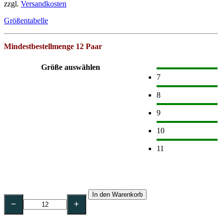
zzgl.
Versandkosten
Größentabelle
Mindestbestellmenge 12 Paar
Größe auswählen
7
8
9
10
11
NITRAS
In den Warenkorb
DUAL
−
+
BARRIER
Chemikalienschutzhandschuhe-