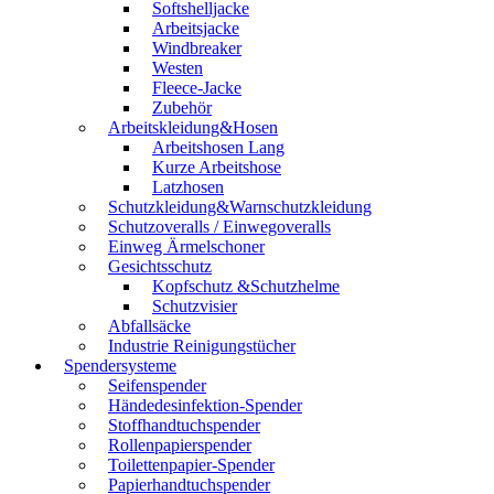
Softshelljacke
Arbeitsjacke
Windbreaker
Westen
Fleece-Jacke
Zubehör
Arbeitskleidung&Hosen
Arbeitshosen Lang
Kurze Arbeitshose
Latzhosen
Schutzkleidung&Warnschutzkleidung
Schutzoveralls / Einwegoveralls
Einweg Ärmelschoner
Gesichtsschutz
Kopfschutz &Schutzhelme
Schutzvisier
Abfallsäcke
Industrie Reinigungstücher
Spendersysteme
Seifenspender
Händedesinfektion-Spender
Stoffhandtuchspender
Rollenpapierspender
Toilettenpapier-Spender
Papierhandtuchspender