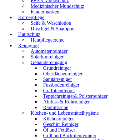
FFP-3 Mundschutz
Medizinischer Mundschutz
Kindermasken
Körperpflege
Seife & Waschlotion
Duschgel & Shampoo
Hautschutz
Hautpflegecreme
Reinigung
Automatenreiniger
Solariumreiniger
Gebäudereinigung
Grundreiniger
Oberflächenreiniger
Sanitärreiniger
Fussbodenreiniger
Graffitientferner
Teppichreiniger& Polsterreiniger
Abfluss & Rohrreiniger
Raumfrische
Küchen- und Lebensmittelhygiene
Küchenreiniger
Geschirr-Reiniger
Öl und Fettlöser
Grill und Backofenreiniger