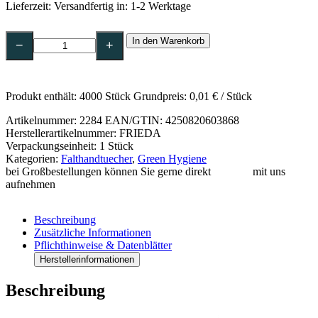
Lieferzeit:
Versandfertig in: 1-2 Werktage
Green
In den Warenkorb
Hygiene
−
+
FRIEDA
Falthandtücher,
2-
lagig
Produkt enthält: 4000
Stück
Grundpreis:
0,01
€
/
Stück
N-
Falz
Artikelnummer:
2284
EAN/GTIN: 4250820603868
25x23cm
Herstellerartikelnummer: FRIEDA
Menge
Verpackungseinheit: 1 Stück
Kategorien:
Falthandtuecher
,
Green Hygiene
bei Großbestellungen können Sie gerne direkt
Kontakt
mit uns
aufnehmen
Beschreibung
Zusätzliche Informationen
Pflichthinweise & Datenblätter
Herstellerinformationen
Beschreibung