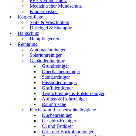
FFP-3 Mundschutz
Medizinischer Mundschutz
Kindermasken
Körperpflege
Seife & Waschlotion
Duschgel & Shampoo
Hautschutz
Hautpflegecreme
Reinigung
Automatenreiniger
Solariumreiniger
Gebäudereinigung
Grundreiniger
Oberflächenreiniger
Sanitärreiniger
Fussbodenreiniger
Graffitientferner
Teppichreiniger& Polsterreiniger
Abfluss & Rohrreiniger
Raumfrische
Küchen- und Lebensmittelhygiene
Küchenreiniger
Geschirr-Reiniger
Öl und Fettlöser
Grill und Backofenreiniger