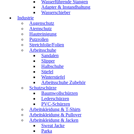
Wasserführende Stangen
Adapter & Instandhaltung
Wasserschieber
Industrie
Augenschutz
Atemschutz
Hautreinigung
Putzrollen
Stretchfolie/Folien
Arbeitsschuhe
Sandalen
Slipper
Halbschuhe
Stiefel
Winterstiefel
Arbeitsschuhe Zubehör
Schutzschürze
Baumwollschürzen
Lederschürzen
PVC-Schürzen
Arbeitskleidung & T-Shirts
Arbeitskleidung & Pullover
Arbeitskleidung & Jacken
Sweat Jacke
Parka