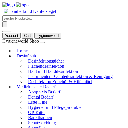
Products
search
Account
Cart
Hygieneworld
Hygieneworld Shop
Home
Desinfektion
Desinfektionstücher
Flächendesinfektion
Haut und Handdesinfektion
Instrumenten- Gerätedesinfektion & Reinigung
Desinfektion Zubehör & Hilfsmittel
Medizinischer Bedarf
Arztpraxis Bedarf
Dental Bedarf
Erste Hilfe
Hygiene- und Pflegeprodukte
OP-Kittel
Baretthauben
Schutzkleidung
Schnelltest