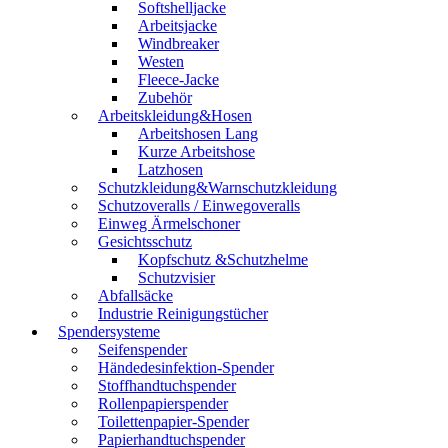
Softshelljacke
Arbeitsjacke
Windbreaker
Westen
Fleece-Jacke
Zubehör
Arbeitskleidung&Hosen
Arbeitshosen Lang
Kurze Arbeitshose
Latzhosen
Schutzkleidung&Warnschutzkleidung
Schutzoveralls / Einwegoveralls
Einweg Ärmelschoner
Gesichtsschutz
Kopfschutz &Schutzhelme
Schutzvisier
Abfallsäcke
Industrie Reinigungstücher
Spendersysteme
Seifenspender
Händedesinfektion-Spender
Stoffhandtuchspender
Rollenpapierspender
Toilettenpapier-Spender
Papierhandtuchspender