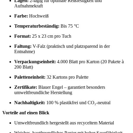
Lagen:
2-lagig für optimale Reißfestigkeit und
Aufnahmekraft
Farbe:
Hochweiß
Temperaturbeständig:
Bis 75 °C
Format:
25 x 23 cm pro Tuch
Faltung:
V-Falz (praktisch und platzsparend in der
Entnahme)
Verpackungseinheit:
4.000 Blatt pro Karton (20 Pakete à
200 Blatt)
Paletteneinheit:
32 Kartons pro Palette
Zertifikate:
Blauer Engel – garantiert besonders
umweltfreundliche Herstellung
Nachhaltigkeit:
100 % plastikfrei und CO₂-neutral
Vorteile auf einen Blick
Umweltfreundlich hergestellt aus recyceltem Material
Weiches, hautfreundliches Papier mit hoher Saugfähigkeit