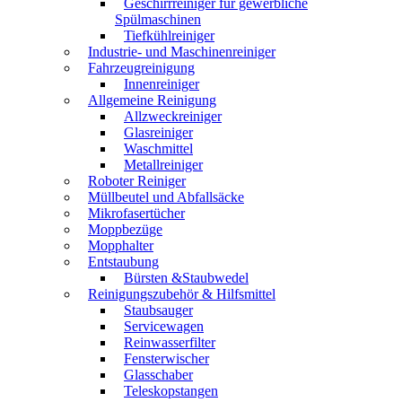
Geschirrreiniger für gewerbliche
Spülmaschinen
Tiefkühlreiniger
Industrie- und Maschinenreiniger
Fahrzeugreinigung
Innenreiniger
Allgemeine Reinigung
Allzweckreiniger
Glasreiniger
Waschmittel
Metallreiniger
Roboter Reiniger
Müllbeutel und Abfallsäcke
Mikrofasertücher
Moppbezüge
Mopphalter
Entstaubung
Bürsten &Staubwedel
Reinigungszubehör & Hilfsmittel
Staubsauger
Servicewagen
Reinwasserfilter
Fensterwischer
Glasschaber
Teleskopstangen