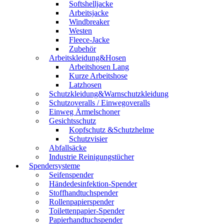
Softshelljacke
Arbeitsjacke
Windbreaker
Westen
Fleece-Jacke
Zubehör
Arbeitskleidung&Hosen
Arbeitshosen Lang
Kurze Arbeitshose
Latzhosen
Schutzkleidung&Warnschutzkleidung
Schutzoveralls / Einwegoveralls
Einweg Ärmelschoner
Gesichtsschutz
Kopfschutz &Schutzhelme
Schutzvisier
Abfallsäcke
Industrie Reinigungstücher
Spendersysteme
Seifenspender
Händedesinfektion-Spender
Stoffhandtuchspender
Rollenpapierspender
Toilettenpapier-Spender
Papierhandtuchspender