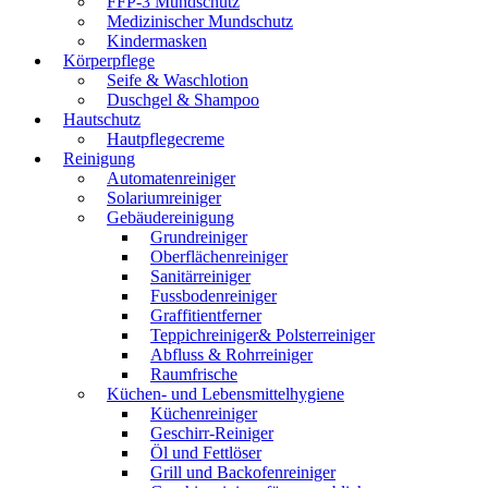
FFP-3 Mundschutz
Medizinischer Mundschutz
Kindermasken
Körperpflege
Seife & Waschlotion
Duschgel & Shampoo
Hautschutz
Hautpflegecreme
Reinigung
Automatenreiniger
Solariumreiniger
Gebäudereinigung
Grundreiniger
Oberflächenreiniger
Sanitärreiniger
Fussbodenreiniger
Graffitientferner
Teppichreiniger& Polsterreiniger
Abfluss & Rohrreiniger
Raumfrische
Küchen- und Lebensmittelhygiene
Küchenreiniger
Geschirr-Reiniger
Öl und Fettlöser
Grill und Backofenreiniger