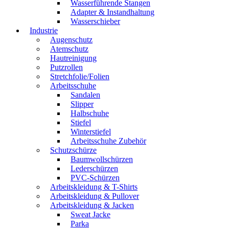
Wasserführende Stangen
Adapter & Instandhaltung
Wasserschieber
Industrie
Augenschutz
Atemschutz
Hautreinigung
Putzrollen
Stretchfolie/Folien
Arbeitsschuhe
Sandalen
Slipper
Halbschuhe
Stiefel
Winterstiefel
Arbeitsschuhe Zubehör
Schutzschürze
Baumwollschürzen
Lederschürzen
PVC-Schürzen
Arbeitskleidung & T-Shirts
Arbeitskleidung & Pullover
Arbeitskleidung & Jacken
Sweat Jacke
Parka