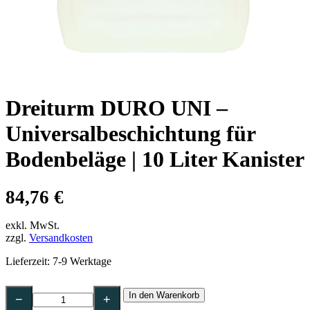
Dreiturm DURO UNI –
Universalbeschichtung für
Bodenbeläge | 10 Liter Kanister
84,76
€
exkl. MwSt.
zzgl.
Versandkosten
Lieferzeit:
7-9 Werktage
Dreiturm
In den Warenkorb
DURO
−
+
UNI