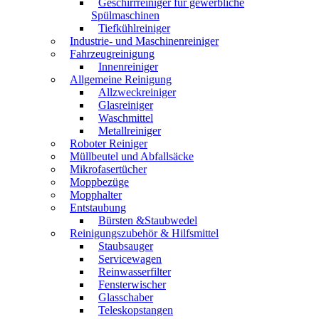
Geschirrreiniger für gewerbliche
Spülmaschinen
Tiefkühlreiniger
Industrie- und Maschinenreiniger
Fahrzeugreinigung
Innenreiniger
Allgemeine Reinigung
Allzweckreiniger
Glasreiniger
Waschmittel
Metallreiniger
Roboter Reiniger
Müllbeutel und Abfallsäcke
Mikrofasertücher
Moppbezüge
Mopphalter
Entstaubung
Bürsten &Staubwedel
Reinigungszubehör & Hilfsmittel
Staubsauger
Servicewagen
Reinwasserfilter
Fensterwischer
Glasschaber
Teleskopstangen