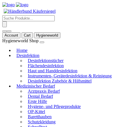
Products
search
Account
Cart
Hygieneworld
Hygieneworld Shop
Home
Desinfektion
Desinfektionstücher
Flächendesinfektion
Haut und Handdesinfektion
Instrumenten- Gerätedesinfektion & Reinigung
Desinfektion Zubehör & Hilfsmittel
Medizinischer Bedarf
Arztpraxis Bedarf
Dental Bedarf
Erste Hilfe
Hygiene- und Pflegeprodukte
OP-Kittel
Baretthauben
Schutzkleidung
Schnelltest