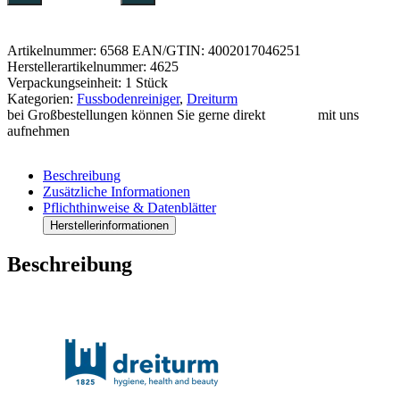
–
Universalbeschichtung
für
Artikelnummer:
6568
EAN/GTIN: 4002017046251
Bodenbeläge
Herstellerartikelnummer: 4625
|
Verpackungseinheit: 1 Stück
10
Kategorien:
Fussbodenreiniger
,
Dreiturm
Liter
bei Großbestellungen können Sie gerne direkt
Kontakt
mit uns
Kanister
aufnehmen
Menge
Beschreibung
Zusätzliche Informationen
Pflichthinweise & Datenblätter
Herstellerinformationen
Beschreibung