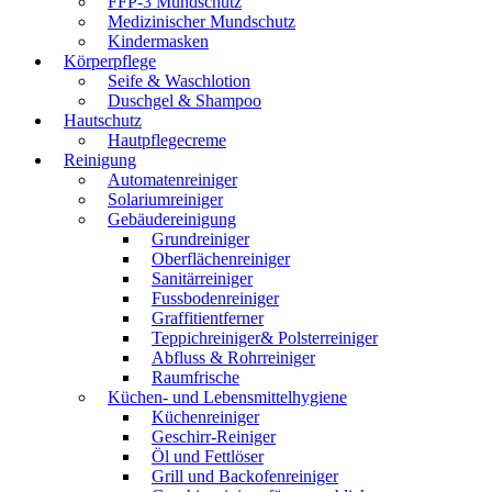
FFP-3 Mundschutz
Medizinischer Mundschutz
Kindermasken
Körperpflege
Seife & Waschlotion
Duschgel & Shampoo
Hautschutz
Hautpflegecreme
Reinigung
Automatenreiniger
Solariumreiniger
Gebäudereinigung
Grundreiniger
Oberflächenreiniger
Sanitärreiniger
Fussbodenreiniger
Graffitientferner
Teppichreiniger& Polsterreiniger
Abfluss & Rohrreiniger
Raumfrische
Küchen- und Lebensmittelhygiene
Küchenreiniger
Geschirr-Reiniger
Öl und Fettlöser
Grill und Backofenreiniger