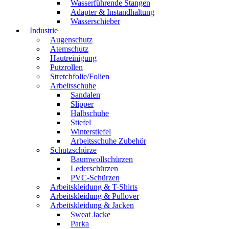
Wasserführende Stangen
Adapter & Instandhaltung
Wasserschieber
Industrie
Augenschutz
Atemschutz
Hautreinigung
Putzrollen
Stretchfolie/Folien
Arbeitsschuhe
Sandalen
Slipper
Halbschuhe
Stiefel
Winterstiefel
Arbeitsschuhe Zubehör
Schutzschürze
Baumwollschürzen
Lederschürzen
PVC-Schürzen
Arbeitskleidung & T-Shirts
Arbeitskleidung & Pullover
Arbeitskleidung & Jacken
Sweat Jacke
Parka