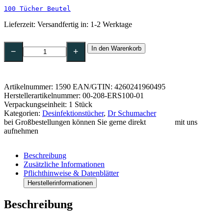
100 Tücher Beutel
Lieferzeit:
Versandfertig in: 1-2 Werktage
Dr.
In den Warenkorb
Schumacher
−
+
DESCOSEPT
SPEZIAL
WIPES
Alkoholfreie
Artikelnummer:
1590
EAN/GTIN: 4260241960495
Schnelldesinfektionstücher-
Herstellerartikelnummer: 00-208-ERS100-01
100
Verpackungseinheit: 1 Stück
Tücher
Kategorien:
Desinfektionstücher
,
Dr Schumacher
Eimer
bei Großbestellungen können Sie gerne direkt
Kontakt
mit uns
Menge
aufnehmen
Beschreibung
Zusätzliche Informationen
Pflichthinweise & Datenblätter
Herstellerinformationen
Beschreibung