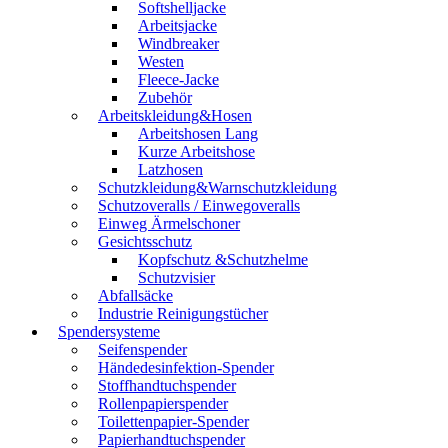
Softshelljacke
Arbeitsjacke
Windbreaker
Westen
Fleece-Jacke
Zubehör
Arbeitskleidung&Hosen
Arbeitshosen Lang
Kurze Arbeitshose
Latzhosen
Schutzkleidung&Warnschutzkleidung
Schutzoveralls / Einwegoveralls
Einweg Ärmelschoner
Gesichtsschutz
Kopfschutz &Schutzhelme
Schutzvisier
Abfallsäcke
Industrie Reinigungstücher
Spendersysteme
Seifenspender
Händedesinfektion-Spender
Stoffhandtuchspender
Rollenpapierspender
Toilettenpapier-Spender
Papierhandtuchspender