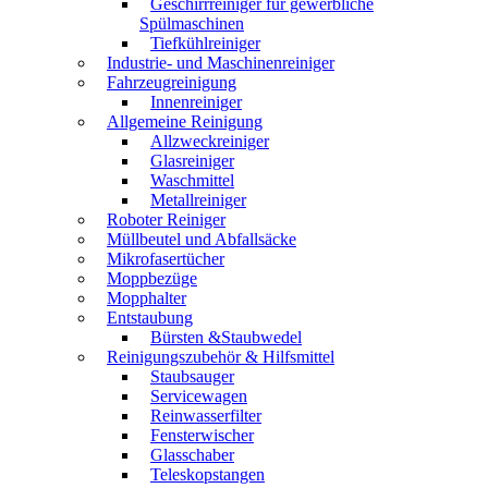
Geschirrreiniger für gewerbliche
Spülmaschinen
Tiefkühlreiniger
Industrie- und Maschinenreiniger
Fahrzeugreinigung
Innenreiniger
Allgemeine Reinigung
Allzweckreiniger
Glasreiniger
Waschmittel
Metallreiniger
Roboter Reiniger
Müllbeutel und Abfallsäcke
Mikrofasertücher
Moppbezüge
Mopphalter
Entstaubung
Bürsten &Staubwedel
Reinigungszubehör & Hilfsmittel
Staubsauger
Servicewagen
Reinwasserfilter
Fensterwischer
Glasschaber
Teleskopstangen