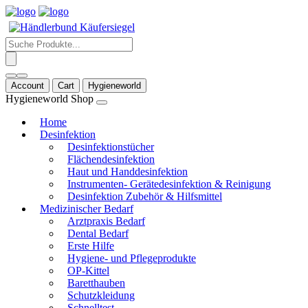
Products
search
Account
Cart
Hygieneworld
Hygieneworld Shop
Home
Desinfektion
Desinfektionstücher
Flächendesinfektion
Haut und Handdesinfektion
Instrumenten- Gerätedesinfektion & Reinigung
Desinfektion Zubehör & Hilfsmittel
Medizinischer Bedarf
Arztpraxis Bedarf
Dental Bedarf
Erste Hilfe
Hygiene- und Pflegeprodukte
OP-Kittel
Baretthauben
Schutzkleidung
Schnelltest