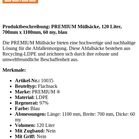
Produktbeschreibung:
PREMIUM Müllsäcke, 120 Liter,
700mm x 1100mm, 60 my, blau
Die PREMIUM Müllsäcke bieten eine hochwertige und nachhaltige
Lösung für die Abfallentsorgung. Diese Abfallsäcke bestehen aus
Recycling-LDPE und zeichnen sich durch ihre robuste und
umweltfreundliche Beschaffenheit aus.
Merkmale:
Artikel-Nr.:
10035
Beuteltyp:
Flachsack
Marke:
PREMIUM ®
Material:
LDPE
Regenerat:
97%
Farbe:
Blau
Abmessungen:
Länge: 1100 mm, Breite: 700 mm, Dicke: 60
my
Volumen:
120 Liter
Mit Zugband:
Nein
Mit Griff:
Nein