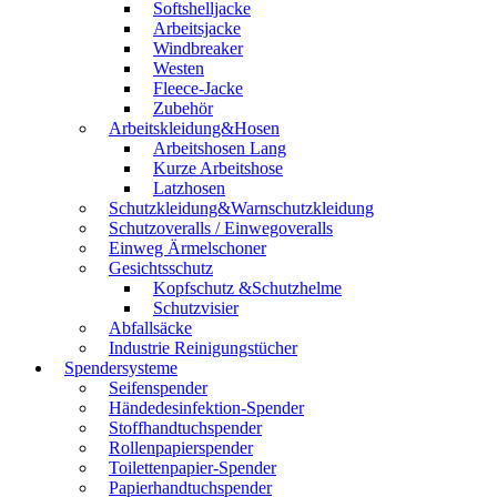
Softshelljacke
Arbeitsjacke
Windbreaker
Westen
Fleece-Jacke
Zubehör
Arbeitskleidung&Hosen
Arbeitshosen Lang
Kurze Arbeitshose
Latzhosen
Schutzkleidung&Warnschutzkleidung
Schutzoveralls / Einwegoveralls
Einweg Ärmelschoner
Gesichtsschutz
Kopfschutz &Schutzhelme
Schutzvisier
Abfallsäcke
Industrie Reinigungstücher
Spendersysteme
Seifenspender
Händedesinfektion-Spender
Stoffhandtuchspender
Rollenpapierspender
Toilettenpapier-Spender
Papierhandtuchspender