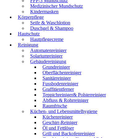
FFP-3 Mundschutz
Medizinischer Mundschutz
Kindermasken
Körperpflege
Seife & Waschlotion
Duschgel & Shampoo
Hautschutz
Hautpflegecreme
Reinigung
Automatenreiniger
Solariumreiniger
Gebäudereinigung
Grundreiniger
Oberflächenreiniger
Sanitärreiniger
Fussbodenreiniger
Graffitientferner
Teppichreiniger& Polsterreiniger
Abfluss & Rohrreiniger
Raumfrische
Küchen- und Lebensmittelhygiene
Küchenreiniger
Geschirr-Reiniger
Öl und Fettlöser
Grill und Backofenreiniger