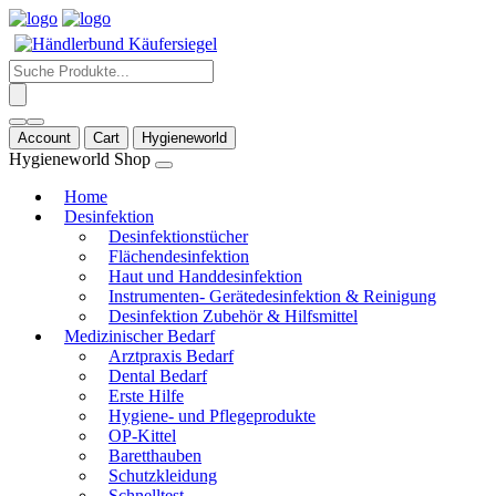
Products
search
Account
Cart
Hygieneworld
Hygieneworld Shop
Home
Desinfektion
Desinfektionstücher
Flächendesinfektion
Haut und Handdesinfektion
Instrumenten- Gerätedesinfektion & Reinigung
Desinfektion Zubehör & Hilfsmittel
Medizinischer Bedarf
Arztpraxis Bedarf
Dental Bedarf
Erste Hilfe
Hygiene- und Pflegeprodukte
OP-Kittel
Baretthauben
Schutzkleidung
Schnelltest