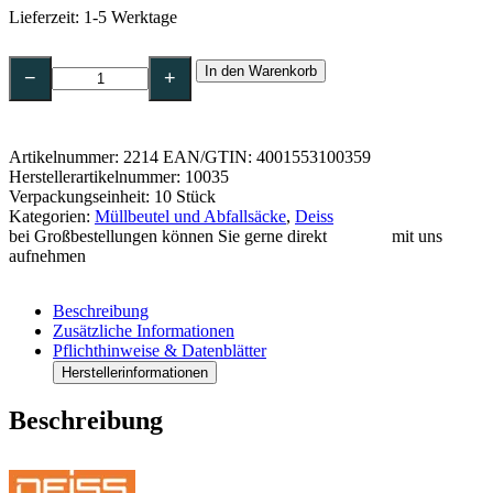
Lieferzeit:
1-5 Werktage
DEISS
In den Warenkorb
Premium
−
+
Abfallsack
120
l
60
Artikelnummer:
2214
EAN/GTIN: 4001553100359
my
Herstellerartikelnummer: 10035
blau
Verpackungseinheit: 10 Stück
700
Kategorien:
Müllbeutel und Abfallsäcke
,
Deiss
x
bei Großbestellungen können Sie gerne direkt
Kontakt
mit uns
1100
aufnehmen
mm,
LDPE
-10035
Beschreibung
Menge
Zusätzliche Informationen
Pflichthinweise & Datenblätter
Herstellerinformationen
Beschreibung