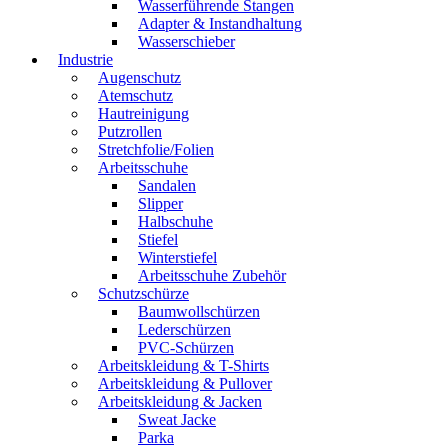
Wasserführende Stangen
Adapter & Instandhaltung
Wasserschieber
Industrie
Augenschutz
Atemschutz
Hautreinigung
Putzrollen
Stretchfolie/Folien
Arbeitsschuhe
Sandalen
Slipper
Halbschuhe
Stiefel
Winterstiefel
Arbeitsschuhe Zubehör
Schutzschürze
Baumwollschürzen
Lederschürzen
PVC-Schürzen
Arbeitskleidung & T-Shirts
Arbeitskleidung & Pullover
Arbeitskleidung & Jacken
Sweat Jacke
Parka