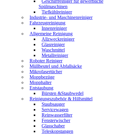
Geschirrreiniger für gewerbliche
Spülmaschinen
Tiefkühlreiniger
Industrie- und Maschinenreiniger
Fahrzeugreinigung
Innenreiniger
Allgemeine Reinigung
Allzweckreiniger
Glasreiniger
Waschmittel
Metallreiniger
Roboter Reiniger
Müllbeutel und Abfallsäcke
Mikrofasertücher
Moppbezüge
Mopphalter
Entstaubung
Bürsten &Staubwedel
Reinigungszubehör & Hilfsmittel
Staubsauger
Servicewagen
Reinwasserfilter
Fensterwischer
Glasschaber
Teleskopstangen