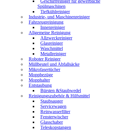
Geschirrreiniger für gewerbliche
Spülmaschinen
Tiefkühlreiniger
Industrie- und Maschinenreiniger
Fahrzeugreinigung
Innenreiniger
Allgemeine Reinigung
Allzweckreiniger
Glasreiniger
Waschmittel
Metallreiniger
Roboter Reiniger
Müllbeutel und Abfallsäcke
Mikrofasertücher
Moppbezüge
Mopphalter
Entstaubung
Bürsten &Staubwedel
Reinigungszubehör & Hilfsmittel
Staubsauger
Servicewagen
Reinwasserfilter
Fensterwischer
Glasschaber
Teleskopstangen