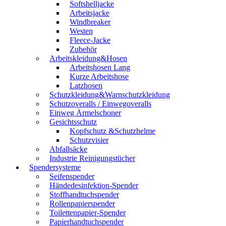
Softshelljacke
Arbeitsjacke
Windbreaker
Westen
Fleece-Jacke
Zubehör
Arbeitskleidung&Hosen
Arbeitshosen Lang
Kurze Arbeitshose
Latzhosen
Schutzkleidung&Warnschutzkleidung
Schutzoveralls / Einwegoveralls
Einweg Ärmelschoner
Gesichtsschutz
Kopfschutz &Schutzhelme
Schutzvisier
Abfallsäcke
Industrie Reinigungstücher
Spendersysteme
Seifenspender
Händedesinfektion-Spender
Stoffhandtuchspender
Rollenpapierspender
Toilettenpapier-Spender
Papierhandtuchspender