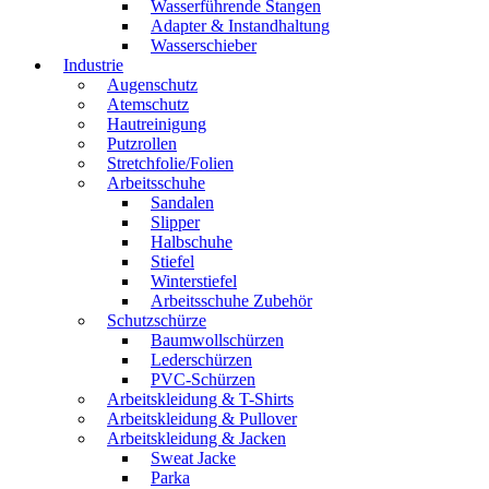
Wasserführende Stangen
Adapter & Instandhaltung
Wasserschieber
Industrie
Augenschutz
Atemschutz
Hautreinigung
Putzrollen
Stretchfolie/Folien
Arbeitsschuhe
Sandalen
Slipper
Halbschuhe
Stiefel
Winterstiefel
Arbeitsschuhe Zubehör
Schutzschürze
Baumwollschürzen
Lederschürzen
PVC-Schürzen
Arbeitskleidung & T-Shirts
Arbeitskleidung & Pullover
Arbeitskleidung & Jacken
Sweat Jacke
Parka