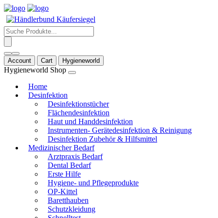
Products
search
Account
Cart
Hygieneworld
Hygieneworld Shop
Home
Desinfektion
Desinfektionstücher
Flächendesinfektion
Haut und Handdesinfektion
Instrumenten- Gerätedesinfektion & Reinigung
Desinfektion Zubehör & Hilfsmittel
Medizinischer Bedarf
Arztpraxis Bedarf
Dental Bedarf
Erste Hilfe
Hygiene- und Pflegeprodukte
OP-Kittel
Baretthauben
Schutzkleidung
Schnelltest