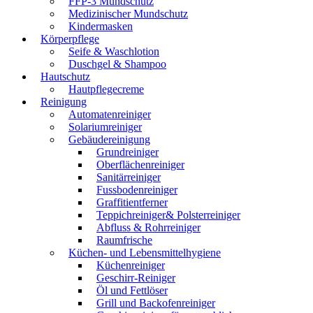
FFP-3 Mundschutz
Medizinischer Mundschutz
Kindermasken
Körperpflege
Seife & Waschlotion
Duschgel & Shampoo
Hautschutz
Hautpflegecreme
Reinigung
Automatenreiniger
Solariumreiniger
Gebäudereinigung
Grundreiniger
Oberflächenreiniger
Sanitärreiniger
Fussbodenreiniger
Graffitientferner
Teppichreiniger& Polsterreiniger
Abfluss & Rohrreiniger
Raumfrische
Küchen- und Lebensmittelhygiene
Küchenreiniger
Geschirr-Reiniger
Öl und Fettlöser
Grill und Backofenreiniger