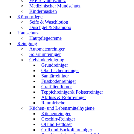
FFP-3 Mundschutz
Medizinischer Mundschutz
Kindermasken
Körperpflege
Seife & Waschlotion
Duschgel & Shampoo
Hautschutz
Hautpflegecreme
Reinigung
Automatenreiniger
Solariumreiniger
Gebäudereinigung
Grundreiniger
Oberflächenreiniger
Sanitärreiniger
Fussbodenreiniger
Graffitientferner
Teppichreiniger& Polsterreiniger
Abfluss & Rohrreiniger
Raumfrische
Küchen- und Lebensmittelhygiene
Küchenreiniger
Geschirr-Reiniger
Öl und Fettlöser
Grill und Backofenreiniger