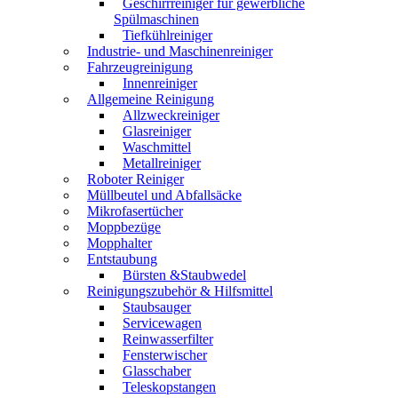
Geschirrreiniger für gewerbliche
Spülmaschinen
Tiefkühlreiniger
Industrie- und Maschinenreiniger
Fahrzeugreinigung
Innenreiniger
Allgemeine Reinigung
Allzweckreiniger
Glasreiniger
Waschmittel
Metallreiniger
Roboter Reiniger
Müllbeutel und Abfallsäcke
Mikrofasertücher
Moppbezüge
Mopphalter
Entstaubung
Bürsten &Staubwedel
Reinigungszubehör & Hilfsmittel
Staubsauger
Servicewagen
Reinwasserfilter
Fensterwischer
Glasschaber
Teleskopstangen