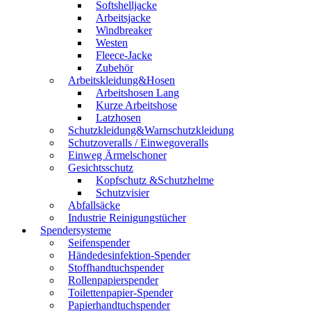
Softshelljacke
Arbeitsjacke
Windbreaker
Westen
Fleece-Jacke
Zubehör
Arbeitskleidung&Hosen
Arbeitshosen Lang
Kurze Arbeitshose
Latzhosen
Schutzkleidung&Warnschutzkleidung
Schutzoveralls / Einwegoveralls
Einweg Ärmelschoner
Gesichtsschutz
Kopfschutz &Schutzhelme
Schutzvisier
Abfallsäcke
Industrie Reinigungstücher
Spendersysteme
Seifenspender
Händedesinfektion-Spender
Stoffhandtuchspender
Rollenpapierspender
Toilettenpapier-Spender
Papierhandtuchspender