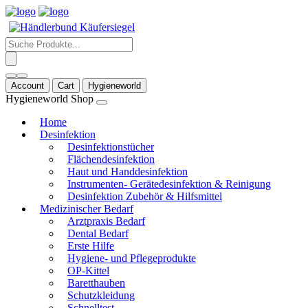
Products
search
Account
Cart
Hygieneworld
Hygieneworld Shop
Home
Desinfektion
Desinfektionstücher
Flächendesinfektion
Haut und Handdesinfektion
Instrumenten- Gerätedesinfektion & Reinigung
Desinfektion Zubehör & Hilfsmittel
Medizinischer Bedarf
Arztpraxis Bedarf
Dental Bedarf
Erste Hilfe
Hygiene- und Pflegeprodukte
OP-Kittel
Baretthauben
Schutzkleidung
Schnelltest