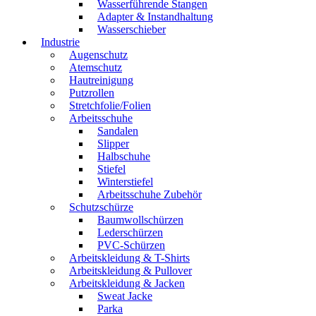
Wasserführende Stangen
Adapter & Instandhaltung
Wasserschieber
Industrie
Augenschutz
Atemschutz
Hautreinigung
Putzrollen
Stretchfolie/Folien
Arbeitsschuhe
Sandalen
Slipper
Halbschuhe
Stiefel
Winterstiefel
Arbeitsschuhe Zubehör
Schutzschürze
Baumwollschürzen
Lederschürzen
PVC-Schürzen
Arbeitskleidung & T-Shirts
Arbeitskleidung & Pullover
Arbeitskleidung & Jacken
Sweat Jacke
Parka