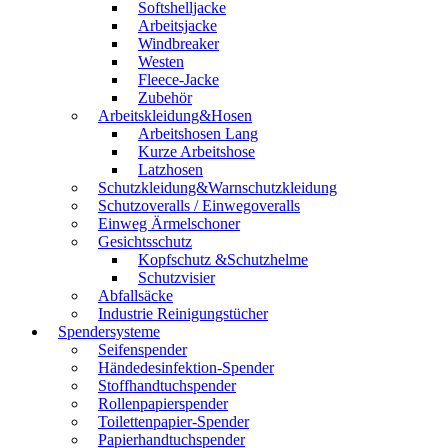
Softshelljacke
Arbeitsjacke
Windbreaker
Westen
Fleece-Jacke
Zubehör
Arbeitskleidung&Hosen
Arbeitshosen Lang
Kurze Arbeitshose
Latzhosen
Schutzkleidung&Warnschutzkleidung
Schutzoveralls / Einwegoveralls
Einweg Ärmelschoner
Gesichtsschutz
Kopfschutz &Schutzhelme
Schutzvisier
Abfallsäcke
Industrie Reinigungstücher
Spendersysteme
Seifenspender
Händedesinfektion-Spender
Stoffhandtuchspender
Rollenpapierspender
Toilettenpapier-Spender
Papierhandtuchspender