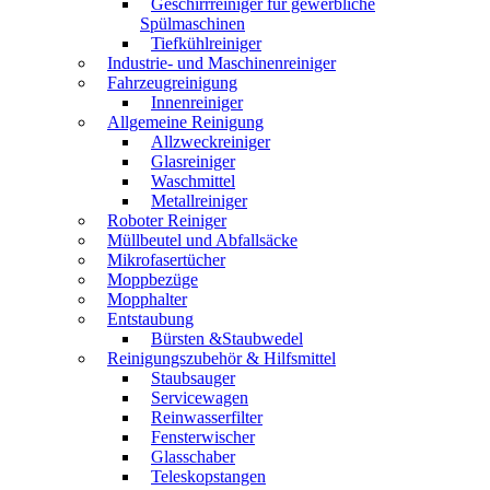
Geschirrreiniger für gewerbliche
Spülmaschinen
Tiefkühlreiniger
Industrie- und Maschinenreiniger
Fahrzeugreinigung
Innenreiniger
Allgemeine Reinigung
Allzweckreiniger
Glasreiniger
Waschmittel
Metallreiniger
Roboter Reiniger
Müllbeutel und Abfallsäcke
Mikrofasertücher
Moppbezüge
Mopphalter
Entstaubung
Bürsten &Staubwedel
Reinigungszubehör & Hilfsmittel
Staubsauger
Servicewagen
Reinwasserfilter
Fensterwischer
Glasschaber
Teleskopstangen