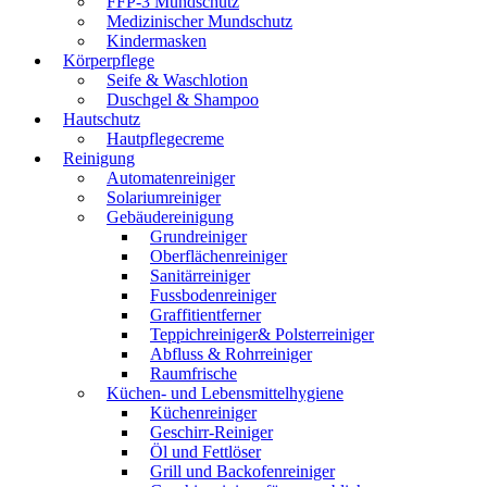
FFP-3 Mundschutz
Medizinischer Mundschutz
Kindermasken
Körperpflege
Seife & Waschlotion
Duschgel & Shampoo
Hautschutz
Hautpflegecreme
Reinigung
Automatenreiniger
Solariumreiniger
Gebäudereinigung
Grundreiniger
Oberflächenreiniger
Sanitärreiniger
Fussbodenreiniger
Graffitientferner
Teppichreiniger& Polsterreiniger
Abfluss & Rohrreiniger
Raumfrische
Küchen- und Lebensmittelhygiene
Küchenreiniger
Geschirr-Reiniger
Öl und Fettlöser
Grill und Backofenreiniger