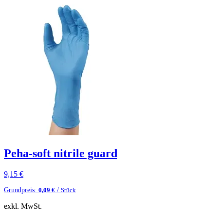
Peha-soft nitrile guard
9,15
€
Grundpreis:
/
0,09
€
Stück
exkl. MwSt.