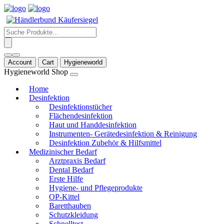
Products
search
Account
Cart
Hygieneworld
Hygieneworld Shop
Home
Desinfektion
Desinfektionstücher
Flächendesinfektion
Haut und Handdesinfektion
Instrumenten- Gerätedesinfektion & Reinigung
Desinfektion Zubehör & Hilfsmittel
Medizinischer Bedarf
Arztpraxis Bedarf
Dental Bedarf
Erste Hilfe
Hygiene- und Pflegeprodukte
OP-Kittel
Baretthauben
Schutzkleidung
Schnelltest