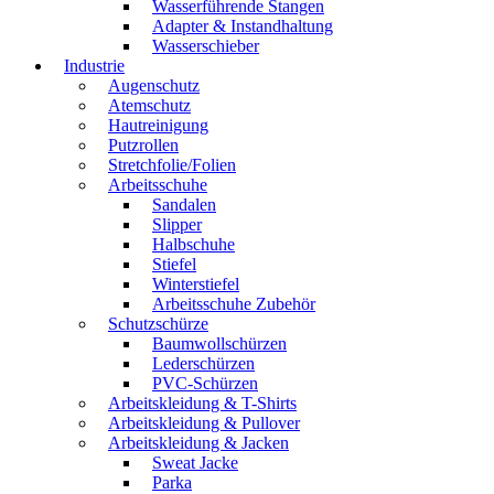
Wasserführende Stangen
Adapter & Instandhaltung
Wasserschieber
Industrie
Augenschutz
Atemschutz
Hautreinigung
Putzrollen
Stretchfolie/Folien
Arbeitsschuhe
Sandalen
Slipper
Halbschuhe
Stiefel
Winterstiefel
Arbeitsschuhe Zubehör
Schutzschürze
Baumwollschürzen
Lederschürzen
PVC-Schürzen
Arbeitskleidung & T-Shirts
Arbeitskleidung & Pullover
Arbeitskleidung & Jacken
Sweat Jacke
Parka